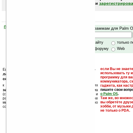
авторизоваться (войти)
или
зарегистрирова
Помогите Ладошкам стать лучше
Поиск по программам для Palm 
своей поддержкой.
Хочешь футболку?
только по сайту
только 
по сайту и форуму
Web
кейгены, кряки -
если Вы не знаете
Еще раз обращаем внимание, что
использовать ту 
лекарства, серийные номера, ключи и
программу для ва
ссылки на варезные сайты
коммуникатора, с
к публикации на нашем сайте в комментариях
гаджета, как настр
запрещены
пишите свои вопр
, как и несанкционированная реклама
о Palm OS
.
(спам). Мы поддерживаем авторов программ и
Там же, во множе
развитие легального программного обеспечения. Также
вы обретёте друз
мы призываем Вас поддерживать авторов, особенно
хобби, от музыки 
создающих бесплатные (freeware) программы.
не только о PDA.