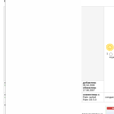
Трехмерный кубик Рубика
Скачать программу:
размер:
499 Кб
скачать
3DColorCubePalmPG1_2.zip
1
«х
группы программы:
автор программы:
добавлена:
Игры
:
Логические
Mobirate
06.04.2006
www.mobirate.ru/
обновлена:
17.08.2007
программа:
совместима с:
шареварная
Palm любой
сегодня:
Palm OS 5.0
описание: