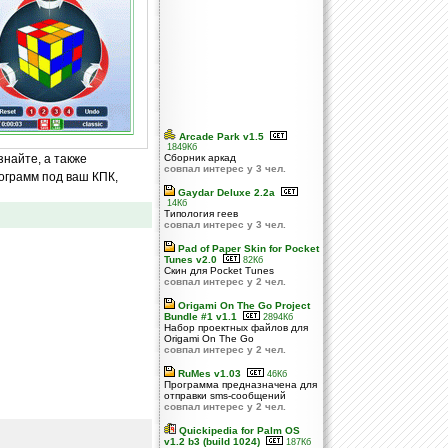
Arcade Park v1.5
1849Кб
знайте, а также
Сборник аркад
совпал интерес у 3 чел.
ограмм под ваш КПК,
Gaydar Deluxe 2.2a
14Кб
Типология геев
совпал интерес у 3 чел.
Pad of Paper Skin for Pocket
Tunes v2.0
82Кб
Cкин для Pocket Tunes
совпал интерес у 2 чел.
Origami On The Go Project
Bundle #1 v1.1
2894Кб
Набор проектных файлов для
Origami On The Go
совпал интерес у 2 чел.
RuMes v1.03
46Кб
Программа предназначена для
отправки sms-сообщений
совпал интерес у 2 чел.
Quickipedia for Palm OS
v1.2 b3 (build 1024)
187Кб