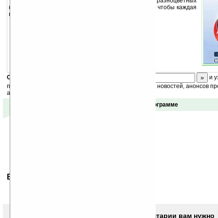
Большой кубик построен из маленьких разноцветных
кубиков. Цель игры — выстроить их таким образом, чтобы каждая
грань большого кубика была одного цвета.
Скоро
конкурс
с призами! Подпишитесь:
и у
получайте ежедневный или еженедельный дайджест новостей, анонсов пр
акций сайта на ваш почтовый ящик.
Отзывы о программе
Ваше мнение будет первым.
Чтобы писать комментарии вам нужно