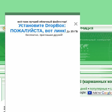
всё-таки лучший облачный файл-стор!
×
Установите DropBox:
ПОЖАЛУЙСТА, вот линк!
До
25 ГБ
бесплатно, приглашая друзей!
Установите
всё-таки лучший облачный файл-стор!
DropBox: ПОЖАЛУЙСТА, вот линк!
До
25
бесплатно, приглашая друзей!
ГБ
Скачать программы для Palm OS (карманных к
к началу раздела
•
за сегодня
•
за 3 дня
•
за 7 дней
•
популярные
•
с
анонсы программ на email
• наш
на Google:
3D Color Cube v1.2