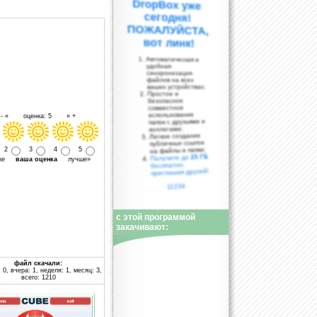
вот линк!
Автоматическая и
удобная
синхронизация
файлов на всех
ваших устройствах;
Простое и
безопасное
совместное
использование
- « оценка: 5 » +
папок с друзьями и
коллегами;
Легкое создание
публичных ссылок
на файлы и папки;
2
3
4
5
25 ГБ
Получите до
уже
ваша оценка
лучше»
бесплатно,
приглашая друзей!
11234
с этой программой
закачивают:
файл скачали:
 0, вчера: 1, неделя: 1, месяц: 3,
всего: 1210