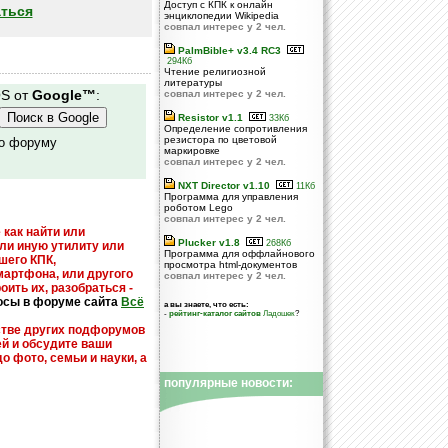
Доступ с КПК к онлайн
ться
энциклопедии Wikipedia
совпал интерес у 2 чел.
PalmBible+ v3.4 RC3
294Кб
Чтение религиозной
литературы
OS от
Google™
:
совпал интерес у 2 чел.
Resistor v1.1
33Кб
Определение сопротивления
резистора по цветовой
по форуму
маркировке
совпал интерес у 2 чел.
NXT Director v1.10
11Кб
Программа для управления
роботом Lego
совпал интерес у 2 чел.
 как найти или
Plucker v1.8
268Кб
или иную утилиту или
Программа для оффлайнового
шего КПК,
просмотра html-документов
мартфона, или другого
совпал интерес у 2 чел.
оить их, разобраться -
осы в форуме сайта
Всё
а вы знаете, что есть:
-
рейтинг-каталог сайтов
Ладошек
?
стве других подфорумов
ей и обсудите ваши
до фото, семьи и науки, а
популярные новости: