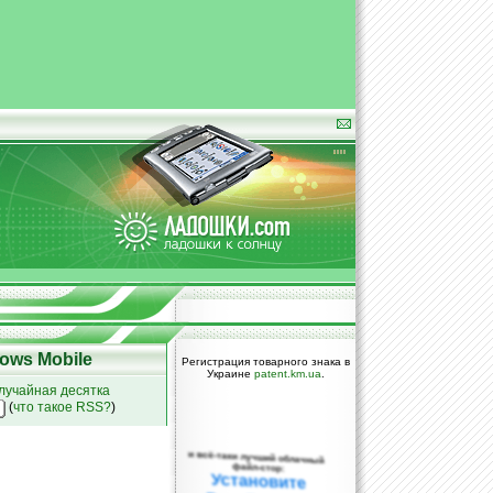
ows Mobile
Регистрация товарного знака в
Украине
patent.km.ua
.
лучайная десятка
(
что такое RSS?
)
и всё-таки лучший облачный
файл-стор:
Установите
DropBox уже
сегодня!
ПОЖАЛУЙСТА,