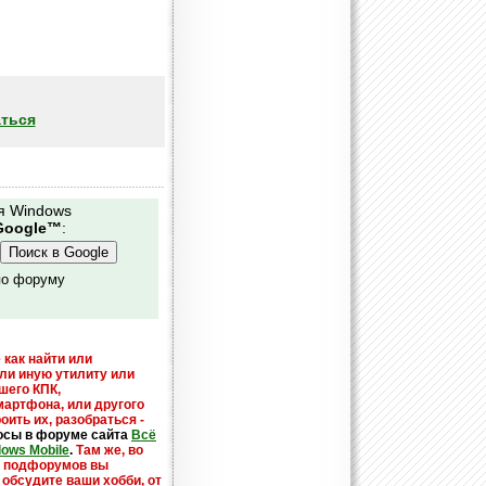
ться
я Windows
Google™
:
по форуму
 как найти или
или иную утилиту или
шего КПК,
мартфона, или другого
оить их, разобраться -
осы в форуме сайта
Всё
dows Mobile
.
Там же, во
х подфорумов вы
 обсудите ваши хобби, от