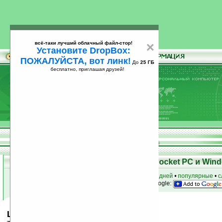
всё-таки лучший облачный файл-стор!
×
Установите DropBox:
ПОЖАЛУЙСТА, вот линк!
До
25 ГБ
бесплатно, приглашая друзей!
Установите
всё-таки лучший облачный файл-стор!
DropBox: ПОЖАЛУЙСТА, вот линк!
До
25
бесплатно, приглашая друзей!
ГБ
Скачать программы для КПК Pocket PC и Wind
к началу раздела
•
за сегодня
•
за 3 дня
•
за 7 дней
•
популярные
•
с
анонсы программ на email
• наш
на Google:
LOTR — Witchking 2