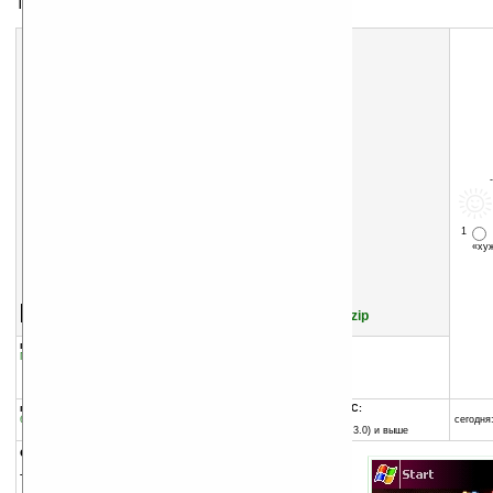
Тема для экрана Today
1
«х
Скачать программу:
размер:
50 Кб
скачать
/files/themes/0000006989.zip
группы программы:
добавлена:
15.11.2005
Графика
:
Темы для Today
обновлена:
15.11.2005
автор программы:
-= автор не задан =-
программа:
совместима с Pocket PC:
бесплатная
ARM процессор и выше
сегодня:
Pocket PC (Windows CE 3.0) и выше
описание:
Тема для экрана Today.