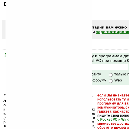
Ваше мнение будет первым.
Чтобы писать комментарии вам нужно
авторизоваться (войти)
или
зарегистрирова
Помогите Ладошкам стать лучше
Поиск по сайту и программам дл
своей поддержкой.
Mobile и Pocket PC при помощи
Хочешь футболку?
только по сайту
только 
по сайту и форуму
Web
кейгены, кряки -
если Вы не знаете
Еще раз обращаем внимание, что
использовать ту 
лекарства, серийные номера, ключи и
программу для ва
ссылки на варезные сайты
коммуникатора, с
к публикации на нашем сайте в комментариях
гаджета, как настр
запрещены
, как и несанкционированная реклама
пишите свои вопр
(спам). Мы поддерживаем авторов программ и
о Pocket PC и Win
развитие легального программного обеспечения.
множестве други
Также мы призываем Вас поддерживать авторов,
обретёте друзей и