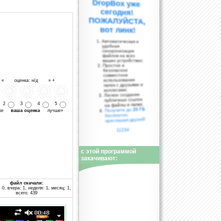
вот линк!
Автоматическая и
удобная
синхронизация
файлов на всех
ваших устройствах;
Простое и
безопасное
совместное
использование
- « оценка: н/д » +
папок с друзьями и
коллегами;
Легкое создание
публичных ссылок
2
3
4
5
на файлы и папки;
25 ГБ
Получите до
уже
ваша оценка
лучше»
бесплатно,
приглашая друзей!
11234
с этой программой
закачивают:
файл скачали:
 0, вчера: 1, неделя: 1, месяц: 1,
всего: 439