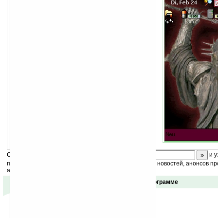
Скоро
конкурс
с призами! Подпишитесь:
и у
получайте ежедневный или еженедельный дайджест новостей, анонсов пр
акций сайта на ваш почтовый ящик.
Отзывы о программе