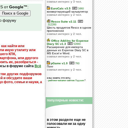
совпал интерес у 3 чел.
OS от
Google™
:
EuroCalc v3.5
34Кб
конвертирующий калькулятор
совпал интерес у 2 чел.
по форуму
Resco Suite v2.11
3122Кб
Шесть продуктов Resco в одном
приложении
совпал интерес у 2 чел.
Office Add-Ins for Expense
Diary SC v1.3
526Кб
 как найти или
Расширение для импорта
или иную утилиту или
данных из Expense Diary SC в
MS Excel и Word.
шего КПК,
совпал интерес у 2 чел.
мартфона, или другого
оить их, разобраться -
pGame v1.0
7Кб
осы в форуме сайта
Всё
Понг
совпал интерес у 2 чел.
стве других подфорумов
ей и обсудите ваши
а вы знаете, что есть:
-
рейтинг-каталог сайтов
Ладошек
?
до фото, семьи и науки, а
популярные новости:
в этом разделе еще не
голосовали ни за одну
новость...