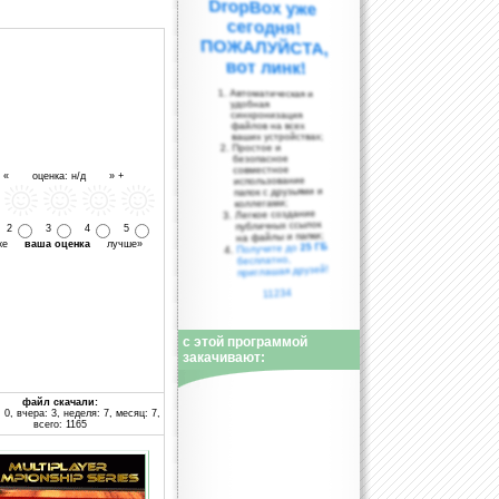
вот линк!
Автоматическая и
удобная
синхронизация
файлов на всех
ваших устройствах;
Простое и
безопасное
совместное
- « оценка: н/д » +
использование
папок с друзьями и
коллегами;
Легкое создание
публичных ссылок
2
3
4
5
на файлы и папки;
уже
ваша оценка
лучше»
25 ГБ
Получите до
бесплатно,
приглашая друзей!
11234
с этой программой
закачивают:
файл скачали:
 0, вчера: 3, неделя: 7, месяц: 7,
всего: 1165