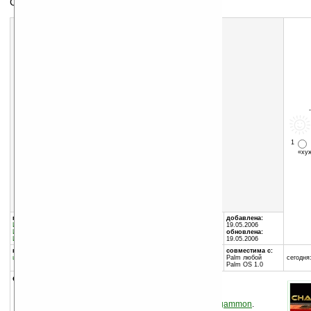
Сборник игр с мультиплеером от RealDice
1
«х
Скачать программу:
размер:
3995 Кб
скачать
series_10palm.zip
группы программы:
автор программы:
добавлена:
Игры
:
Логические
RealDice
19.05.2006
Игры
:
Стратегические
realdice.com/
обновлена:
Игры
:
Карточные
19.05.2006
программа:
совместима с:
шареварная
Palm любой
сегодня:
Palm OS 1.0
описание:
В сборник вошли
Texas Hold'em
,
Chess
и
Backgammon
.