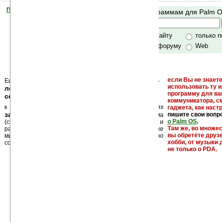
Помогите Ладошкам стать лучше
Поиск по программам для Palm 
своей поддержкой.
Хочешь футболку?
только по сайту
только 
по сайту и форуму
Web
кейгены, кряки -
если Вы не знаете
Еще раз обращаем внимание, что
использовать ту 
лекарства, серийные номера, ключи и
программу для ва
ссылки на варезные сайты
коммуникатора, с
к публикации на нашем сайте в комментариях
гаджета, как настр
запрещены
пишите свои вопр
, как и несанкционированная реклама
о Palm OS
.
(спам). Мы поддерживаем авторов программ и
Там же, во множе
развитие легального программного обеспечения. Также
вы обретёте друз
мы призываем Вас поддерживать авторов, особенно
хобби, от музыки 
создающих бесплатные (freeware) программы.
не только о PDA.