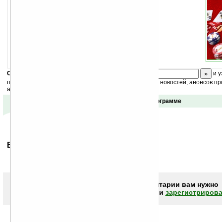
Скоро
конкурс
с призами! Подпишитесь:
и у
получайте ежедневный или еженедельный дайджест новостей, анонсов пр
акций сайта на ваш почтовый ящик.
Отзывы о программе
Ваше мнение будет первым.
Чтобы писать комментарии вам нужно
авторизоваться (войти)
или
зарегистрирова