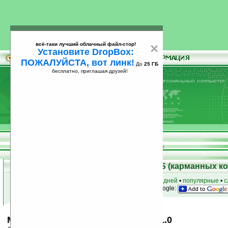
всё-таки лучший облачный файл-стор!
×
Установите DropBox:
ПОЖАЛУЙСТА, вот линк!
До
25 ГБ
бесплатно, приглашая друзей!
Установите
всё-таки лучший облачный файл-стор!
DropBox: ПОЖАЛУЙСТА, вот линк!
До
25
бесплатно, приглашая друзей!
ГБ
Скачать программы для Palm OS (карманных к
к началу раздела
•
за сегодня
•
за 3 дня
•
за 7 дней
•
популярные
•
с
анонсы программ на email
• наш
на Google:
Multiplayer Championship Series v1.0