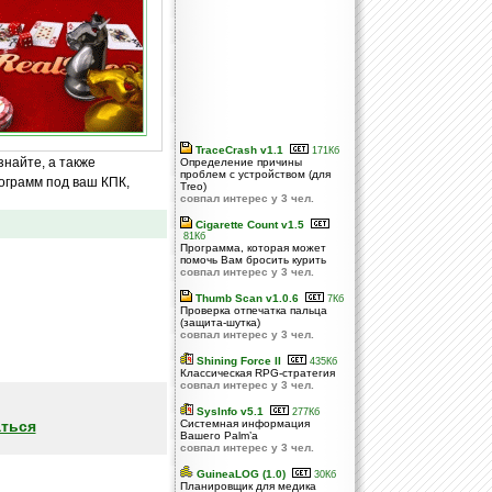
TraceCrash v1.1
171Кб
знайте, а также
Определение причины
проблем с устройством (для
ограмм под ваш КПК,
Treo)
совпал интерес у 3 чел.
Cigarette Count v1.5
81Кб
Программа, которая может
помочь Вам бросить курить
совпал интерес у 3 чел.
Thumb Scan v1.0.6
7Кб
Проверка отпечатка пальца
(защита-шутка)
совпал интерес у 3 чел.
Shining Force II
435Кб
Классическая RPG-стратегия
совпал интерес у 3 чел.
SysInfo v5.1
277Кб
ться
Системная информация
Вашего Palm’а
совпал интерес у 3 чел.
GuineaLOG (1.0)
30Кб
Планировщик для медика