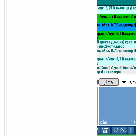
Возможности:
ввод заказов на
товары на палме,
вся информация
по товарам и
клиентам,
взаимодействие с
1С,
мобильная связь
с сервером
(агентам не надо
ходить в офис),
согласование и
проведение
заказа по
мобильной связи