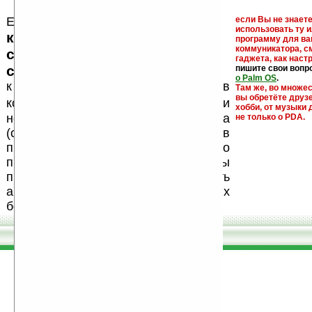
Еще раз обращаем внимание, что
если Вы не знаете
использовать ту 
кейгены, кряки - лекарства,
программу для ва
коммуникатора, с
серийные номера, ключи и
гаджета, как настр
ссылки на варезные сайты
пишите свои вопр
о Palm OS
.
к публикации на нашем сайте в
Там же, во множе
вы обретёте друз
запрещены
комментариях
, как и
хобби, от музыки 
несанкционированная реклама
не только о PDA.
(спам). Мы поддерживаем авторов
программ и развитие легального
программного обеспечения. Также мы
призываем Вас поддерживать
авторов, особенно создающих
бесплатные (freeware) программы.