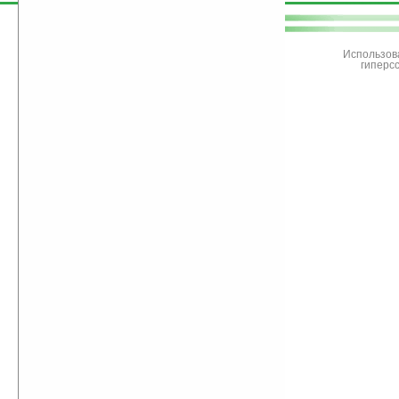
поддержите
Ладошки
Использов
гиперс