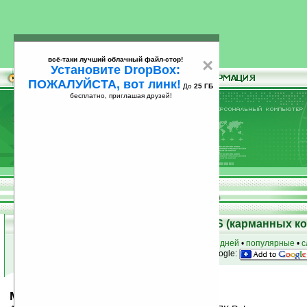
всё-таки лучший облачный файл-стор!
×
Установите DropBox:
ПОЖАЛУЙСТА, вот линк!
До
25 ГБ
бесплатно, приглашая друзей!
Установите
всё-таки лучший облачный файл-стор!
DropBox: ПОЖАЛУЙСТА, вот линк!
До
25
бесплатно, приглашая друзей!
ГБ
Скачать программы для Palm OS (карманных к
к началу раздела
•
за сегодня
•
за 3 дня
•
за 7 дней
•
популярные
•
с
анонсы программ на email
• наш
на Google:
Мобильная Торговля v3.0