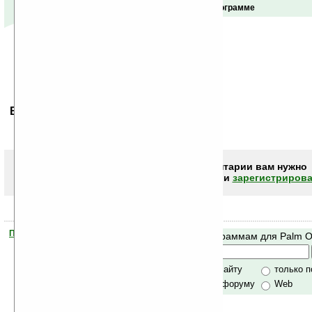
Отзывы о программе
Ваше мнение будет первым.
Чтобы писать комментарии вам нужно
авторизоваться (войти)
или
зарегистрирова
Помогите Ладошкам стать лучше
Поиск по программам для Palm 
своей поддержкой.
Хочешь футболку?
только по сайту
только 
по сайту и форуму
Web