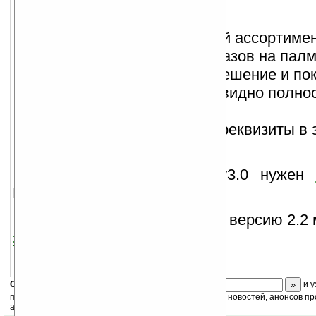
(не нужен
оператор в офисе),
история и рекомендуемый ассортиме
быстрого заполнения заказов на палм
в таблицах высокое разрешение и пок
две строчки — название видно полно
сокращений,
любые дополнительные реквизиты в з
заказные доработки.
Для работы десктопа v3.0 нужен
Database Engine).
Бесплатную предыдущую версию 2.2 
здесь
.
Скоро
конкурс
с призами! Подпишитесь:
и у
получайте ежедневный или еженедельный дайджест новостей, анонсов пр
акций сайта на ваш почтовый ящик.