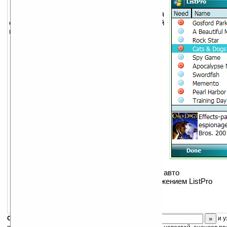
Мощная программа для управления
списками, заметками и другой
информацией.
Основные возможности:
Легка в обучении и проста в
использовании
Создание списков to-do в 3 клика или
построение настраиваемых баз
данных
Добавление напоминаний о важных
задачах
Возможность включения ссылок на
вебсайты, изображений и многое
другое
Построение расчетных колонок для
произведения вычислений при
составлении списков покупок,
инвентаризации или расхода топлива авто
Обмен данными с настольным приложением ListPro
И многое другое
Скоро
конкурс
с призами! Подпишитесь:
и у