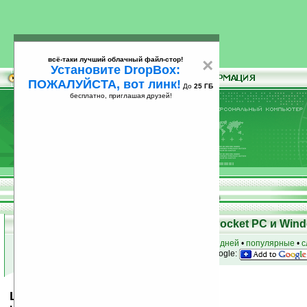
всё-таки лучший облачный файл-стор!
×
Установите DropBox:
ПОЖАЛУЙСТА, вот линк!
До
25 ГБ
бесплатно, приглашая друзей!
Установите
всё-таки лучший облачный файл-стор!
DropBox: ПОЖАЛУЙСТА, вот линк!
До
25
бесплатно, приглашая друзей!
ГБ
Скачать программы для КПК Pocket PC и Wind
к началу раздела
•
за сегодня
•
за 3 дня
•
за 7 дней
•
популярные
•
с
анонсы программ на email
• наш
на Google:
ListPro (Professional Edition) v5.0