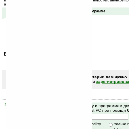
получайте ежедневный или еженедельный дайджест новостей, анонсов пр
акций сайта на ваш почтовый ящик.
Отзывы о программе
Ваше мнение будет первым.
Чтобы писать комментарии вам нужно
авторизоваться (войти)
или
зарегистрирова
Помогите Ладошкам стать лучше
Поиск по сайту и программам дл
своей поддержкой.
Mobile и Pocket PC при помощи
Хочешь футболку?
только по сайту
только 