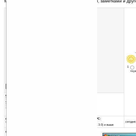
Мощная программа для управления списками, заметками и дру
1
«х
Скачать программу:
размер:
2575 Кб
скачать
программу
группы программы:
добавлена:
15.01.2006
Управление
обновлена:
21.09.2007
информацией
:
Информационные менеджеры
Управление информацией
:
Блокноты и
автор программы:
записные книжки
Ilium Soft
www.iliumsoft.com
info@iliumsoft.com
программа:
совместима с Pocket PC:
шареварная
ARM процессор и выше
сегодня:
Pocket PC (Windows CE 3.0) и выше
описание: