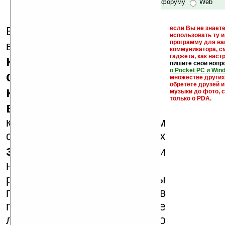
по сайту и форуму
Web
Еще раз обращаем
если Вы не знаете
использовать ту 
кейгены,
программу для ва
внимание, что
коммуникатора, с
гаджета, как настр
кряки - лекарства,
пишите свои вопр
о Pocket PC и Win
серийные номера,
множестве други
обретёте друзей и
ключи и ссылки на
музыки до фото, с
только о PDA.
варезные сайты
к публикации на нашем
сайте в комментариях
запрещены
, как и
несанкционированная
реклама (спам). Мы
поддерживаем авторов
программ и развитие
легального программного