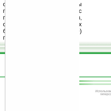
обеспечения. Также мы
призываем Вас
поддерживать авторов,
особенно создающих
бесплатные (freeware)
программы.
поддержите
Ладошки
Использов
гиперс