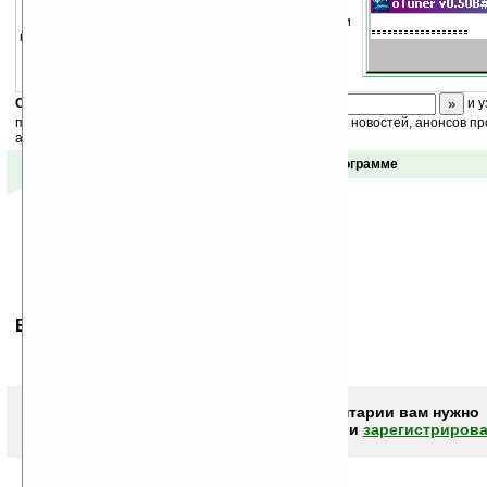
Open source программа для настройки
музыкальных инструментов.
Скоро
конкурс
с призами! Подпишитесь:
и у
получайте ежедневный или еженедельный дайджест новостей, анонсов пр
акций сайта на ваш почтовый ящик.
Отзывы о программе
Ваше мнение будет первым.
Чтобы писать комментарии вам нужно
авторизоваться (войти)
или
зарегистрирова