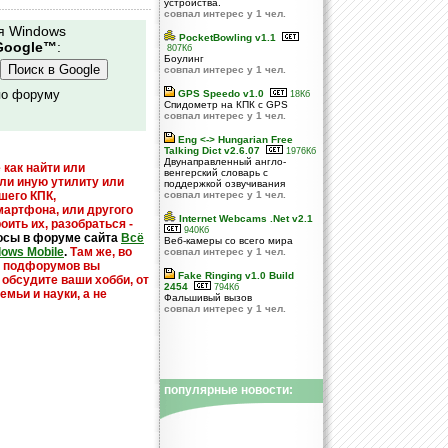
устройства.
совпал интерес у 1 чел.
я Windows
PocketBowling v1.1
Google™
:
807Кб
Боулинг
совпал интерес у 1 чел.
по форуму
GPS Speedo v1.0
18Кб
Спидометр на КПК с GPS
совпал интерес у 1 чел.
Eng <-> Hungarian Free
Talking Dict v2.6.07
1976Кб
Двунаправленный англо-
 как найти или
венгерский словарь с
или иную утилиту или
поддержкой озвучивания
шего КПК,
совпал интерес у 1 чел.
мартфона, или другого
Internet Webcams .Net v2.1
оить их, разобраться -
940Кб
осы в форуме сайта
Всё
Веб-камеры со всего мира
dows Mobile
.
Там же, во
совпал интерес у 1 чел.
х подфорумов вы
Fake Ringing v1.0 Build
 обсудите ваши хобби, от
2454
794Кб
емьи и науки, а не
Фальшивый вызов
совпал интерес у 1 чел.
популярные новости: