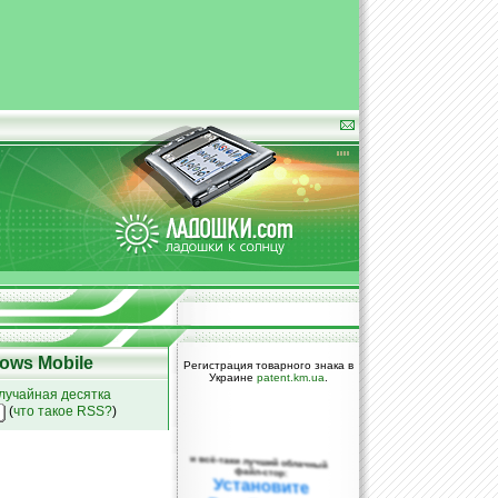
ows Mobile
Регистрация товарного знака в
Украине
patent.km.ua
.
лучайная десятка
(
что такое RSS?
)
и всё-таки лучший облачный
файл-стор:
Установите
DropBox уже
сегодня!
ПОЖАЛУЙСТА,