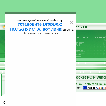
всё-таки лучший облачный файл-стор!
×
Установите DropBox:
ПОЖАЛУЙСТА, вот линк!
До
25 ГБ
бесплатно, приглашая друзей!
Установите
всё-таки лучший облачный файл-стор!
DropBox: ПОЖАЛУЙСТА, вот линк!
До
25
бесплатно, приглашая друзей!
ГБ
Скачать программы для КПК Pocket PC и Wind
к началу раздела
•
за сегодня
•
за 3 дня
•
за 7 дней
•
популярные
•
с
анонсы программ на email
• наш
на Google:
oTuner v0.60b.00