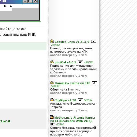
знайте, а также
ограмм под ваш КПК,
LobsterTunes v1.2.11.0
2393Кб
Плеер для воспроизведения
потокового аудио на КПК
совпал интерес у 1 чел.
miniCal v1.0.1
4204Кб
Приложение для управления
задачами и запланированными
событиями
совпал интерес у 1 чел.
GameBox Gems v4.01h
5295Кб
Сборник из 8-ми игр
совпал интерес у 1 чел.
CityPipe v1.20
502Кб
Аркада, микс Водопроводчика и
Тетриса
совпал интерес у 1 чел.
Мобильные Яндекс Карты
ться
v3.14 (PocketPC WM6 VGA)
469Кб
Сервис Яндекса, позволяющий
ориентироваться в городе с
помощью мобильного