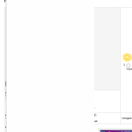
Настройка музыкальных инструментов
1
«х
Скачать программу:
размер:
44 Кб
скачать
программу
группы программы:
добавлена:
04.08.2009
Быт, семья, спорт
:
прочее
обновлена:
04.08.2009
Звук, музыка, медиа
:
прочее
автор программы:
code::Biscuit
codebiscuit.users.source...
http://codebiscuit.users...
программа:
совместима с Pocket PC:
бесплатная
ARM процессор и выше
сегодня:
Windows Mobile 5.0 и выше
описание: