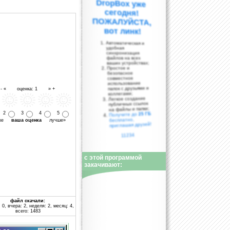
вот линк!
Автоматическая и
удобная
синхронизация
файлов на всех
ваших устройствах;
Простое и
безопасное
совместное
использование
папок с друзьями и
- « оценка: 1 » +
коллегами;
Легкое создание
публичных ссылок
на файлы и папки;
2
3
4
5
25 ГБ
Получите до
бесплатно,
уже
ваша оценка
лучше»
приглашая друзей!
11234
с этой программой
закачивают:
файл скачали:
 0, вчера: 2, неделя: 2, месяц: 4,
всего: 1483