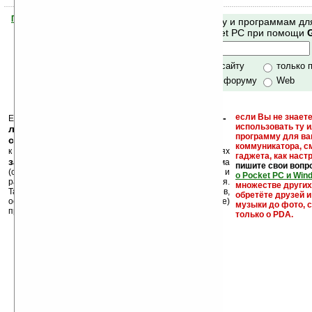
Помогите Ладошкам стать лучше
Поиск по сайту и программам дл
своей поддержкой.
Mobile и Pocket PC при помощи
Хочешь футболку?
только по сайту
только 
по сайту и форуму
Web
кейгены, кряки -
если Вы не знаете
Еще раз обращаем внимание, что
использовать ту 
лекарства, серийные номера, ключи и
программу для ва
ссылки на варезные сайты
коммуникатора, с
к публикации на нашем сайте в комментариях
гаджета, как настр
запрещены
, как и несанкционированная реклама
пишите свои вопр
(спам). Мы поддерживаем авторов программ и
о Pocket PC и Win
развитие легального программного обеспечения.
множестве други
Также мы призываем Вас поддерживать авторов,
обретёте друзей и
особенно создающих бесплатные (freeware)
музыки до фото, с
программы.
только о PDA.