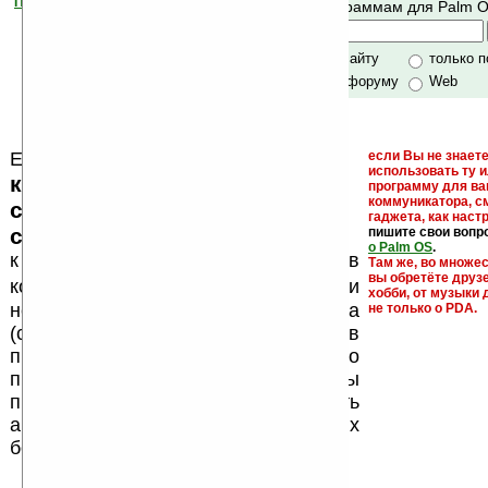
Помогите Ладошкам стать лучше
Поиск по программам для Palm 
своей поддержкой.
Хочешь футболку?
только по сайту
только 
по сайту и форуму
Web
Еще раз обращаем внимание, что
если Вы не знаете
использовать ту 
кейгены, кряки - лекарства,
программу для ва
коммуникатора, с
серийные номера, ключи и
гаджета, как настр
ссылки на варезные сайты
пишите свои вопр
о Palm OS
.
к публикации на нашем сайте в
Там же, во множе
вы обретёте друз
запрещены
комментариях
, как и
хобби, от музыки 
несанкционированная реклама
не только о PDA.
(спам). Мы поддерживаем авторов
программ и развитие легального
программного обеспечения. Также мы
призываем Вас поддерживать
авторов, особенно создающих
бесплатные (freeware) программы.