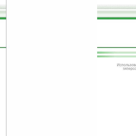
поддержите
Ладошки
Использов
гиперс