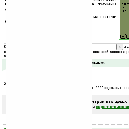
и локальным ресурсам. Возможны 2 вида получения
дополнительной информации.
Используйте Ваш PDA для повышения степени
безопасности.
Скоро
конкурс
с призами! Подпишитесь:
и у
получайте ежедневный или еженедельный дайджест новостей, анонсов пр
акций сайта на ваш почтовый ящик.
Отзывы о программе
22.06.2007
-
Илья
21:54
помогите. Купил qtek s 200. Забыл пороль, что делать???? подскажите п
Чтобы писать комментарии вам нужно
авторизоваться (войти)
или
зарегистрирова