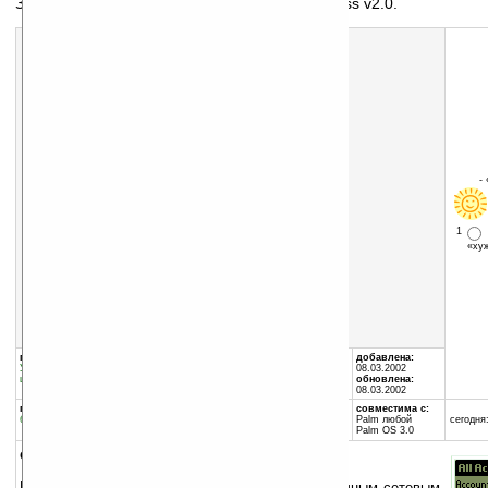
Забыли пароль?! Вспомнить поможет All Access v2.0.
Скачать программу:
размер:
19 Кб
скачать
All_Access.zip
-
1
«х
группы программы:
автор программы:
добавлена:
Утилиты
:
Безопасность и
StylusTap
08.03.2002
шифрование
www.StylusTap.com
обновлена:
administrator@stylustap....
08.03.2002
программа:
занимает памяти:
совместима с:
бесплатная
36 Кб
Palm любой
сегодня:
Palm OS 3.0
описание:
База данных Ваших логинов и паролей к различным сетевым