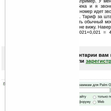
звонка по тарифам скайп аут. Например. У ме
киевский номер (СДМА) для кобека и я зво
Штатах. После того, как я тыкаю в номер идет зв
указанный мною колбечный номер. Тариф за шта
Киев 0,134 = $0,155 Если поставить обычный мо
обошлось бы в 2.1 цента. Смысла не вижу. Наве
организации звонка в Москве 0,021+0,021 = 
пережить, а для Украины дорого.
Чтобы писать комментарии вам
авторизоваться (войти)
или
зарегист
Помогите Ладошкам стать лучше
Поиск по программам для Palm 
своей поддержкой.
Хочешь футболку?
только по сайту
только 
по сайту и форуму
Web