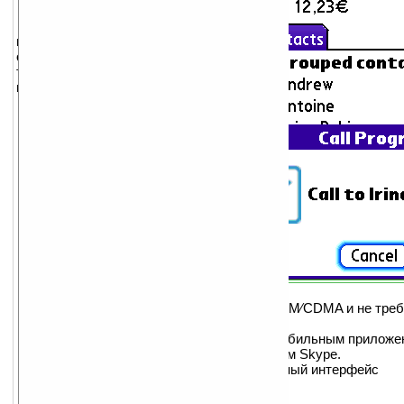
IM+ for Skype —
мобильное приложение для
обеспечения голосовой и
текстовой связи с другими
пользователями сети Skype!
Характеристики:
Приложение позволяет
общаться с другими
пользователями Skype по
всему миру
Отображение online-
статуса и организация
чата с пользователями
Skype
Осуществление звонков
любому адресату
Сетевая независимость.
IM+ for Skype работает в сетях 3G⁄GSM⁄CDMA и не треб
наличия WiFi.
IM+ for Skype является полностью мобильным приложен
для работы наличие ПК с запущенным Skype.
Простой в использовании и интуитивный интерфейс
Бесплатная техническая поддержка