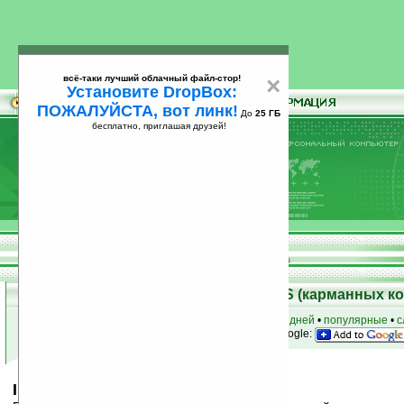
всё-таки лучший облачный файл-стор!
×
Установите DropBox:
ПОЖАЛУЙСТА, вот линк!
До
25 ГБ
бесплатно, приглашая друзей!
Установите
всё-таки лучший облачный файл-стор!
DropBox: ПОЖАЛУЙСТА, вот линк!
До
25
бесплатно, приглашая друзей!
ГБ
Скачать программы для Palm OS (карманных к
к началу раздела
•
за сегодня
•
за 3 дня
•
за 7 дней
•
популярные
•
с
анонсы программ на email
• наш
на Google:
IM+ for Skype v1.2