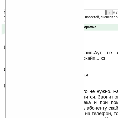
Скоро
конкурс
с призами! Подпишитесь:
и у
получайте ежедневный или еженедельный дайджест новостей, анонсов пр
акций сайта на ваш почтовый ящик.
Отзывы о программе
09.08.2007
-
QS
15:54
только для звонков требует Скайп-Аут, т.е.
позвонишь бесплатно и на другой скайп... хз
06.12.2007
- shub@
02:09
Skype Out услуга как раз бесплатная
02.01.2008
-
КоньВп@льто
02:55
Разобрался. Мне, к сожалению, это не нужно. Р
так. Это скайп в котором можно чатится. Звонит он
ты указываешь номер для колбека и при по
создается звонок. если ты звонишь абоненту скай
то платишь только за колбек, если на телефон, т