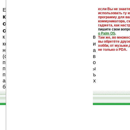
Еще раз обращаем внимание, что
если Вы не знаете
использовать ту 
кейгены, кряки - лекарства,
программу для ва
коммуникатора, с
серийные номера, ключи и
гаджета, как настр
ссылки на варезные сайты
пишите свои вопр
о Palm OS
.
к публикации на нашем сайте в
Там же, во множе
вы обретёте друз
запрещены
комментариях
, как и
хобби, от музыки 
несанкционированная реклама
не только о PDA.
(спам). Мы поддерживаем авторов
программ и развитие легального
программного обеспечения. Также мы
призываем Вас поддерживать
авторов, особенно создающих
бесплатные (freeware) программы.