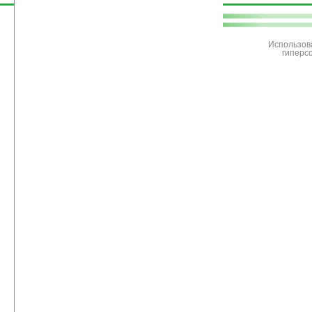
поддержите
Ладошки
Использов
гиперс