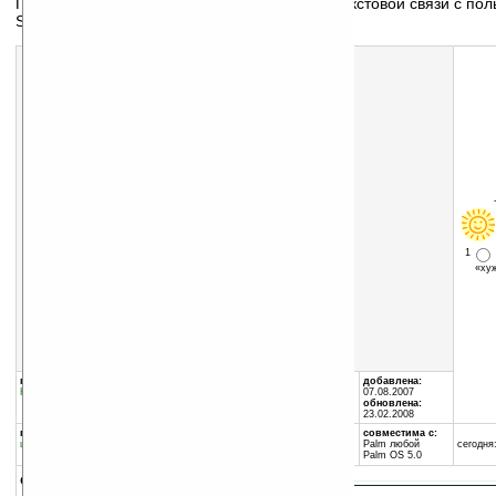
Приложение для обеспечения голосовой и текстовой связи с пол
Skype
Скачать программу:
размер:
353 Кб
скачать
imskype_palm.prc
1
«х
группы программы:
автор программы:
добавлена:
Коммуникации
:
Интернет
SHAPE Services Ltd.
07.08.2007
www.shapeservices.com/
обновлена:
http://www.shapeservices...
23.02.2008
программа:
совместима с:
шареварная
Palm любой
сегодня:
Palm OS 5.0
описание: