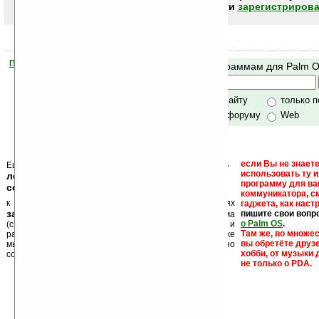
авторизоваться (войти)
или
зарегистрирова
Помогите Ладошкам стать лучше
Поиск по программам для Palm 
своей поддержкой.
Хочешь футболку?
только по сайту
только 
по сайту и форуму
Web
кейгены, кряки -
если Вы не знаете
Еще раз обращаем внимание, что
использовать ту 
лекарства, серийные номера, ключи и
программу для ва
ссылки на варезные сайты
коммуникатора, с
к публикации на нашем сайте в комментариях
гаджета, как настр
запрещены
пишите свои вопр
, как и несанкционированная реклама
о Palm OS
.
(спам). Мы поддерживаем авторов программ и
Там же, во множе
развитие легального программного обеспечения. Также
вы обретёте друз
мы призываем Вас поддерживать авторов, особенно
хобби, от музыки 
создающих бесплатные (freeware) программы.
не только о PDA.