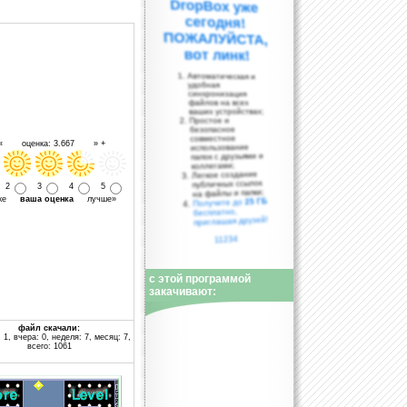
вот линк!
Автоматическая и
удобная
синхронизация
файлов на всех
ваших устройствах;
Простое и
безопасное
совместное
 « оценка: 3.667 » +
использование
папок с друзьями и
коллегами;
Легкое создание
публичных ссылок
2
3
4
5
на файлы и папки;
уже
ваша оценка
лучше»
25 ГБ
Получите до
бесплатно,
приглашая друзей!
11234
с этой программой
закачивают:
файл скачали:
 1, вчера: 0, неделя: 7, месяц: 7,
всего: 1061