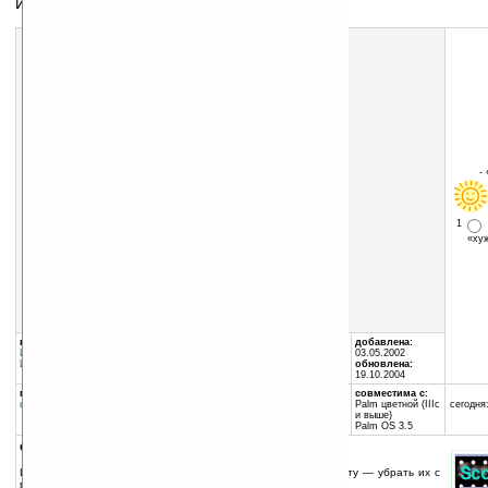
Исчезающие «фишки»
-
1
«х
Скачать программу:
размер:
184 Кб
скачать
wv_zoop255.zip
группы программы:
автор программы:
добавлена:
Игры
:
Логические
WebVisia Inc.
03.05.2002
Игры
:
Стратегические
www.webvisia.com
обновлена:
support@webvisia.com
19.10.2004
программа:
совместима с:
шареварная
Palm цветной (IIIc
сегодня:
и выше)
Palm OS 3.5
описание:
Цель игры — при помощи собирания фишек по линим и цвету — убрать их с
поля.