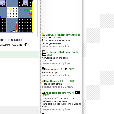
EngCalc (Thermodynamics)
v2.0
2432Кб
знайте, а также
Ассистент инженера по
термодинамике
ограмм под ваш КПК,
совпал интерес у 2 чел.
Seahorse Challenge Pack
86Кб
Коллекция от Морской
Лошадки.
совпал интерес у 2 чел.
MathAce v1.9
22Кб
Калькулятор
совпал интерес у 2 чел.
RunNums v1.1
48Кб
Логическая игра
совпал интерес у 2 чел.
AppForge Booster v3.5
359Кб
Движёк, необходимый для
работы приложений,
написанных на AppForge Visual
Basic.
совпал интерес у 2 чел.