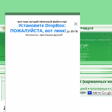
всё-таки лучший облачный файл-стор!
×
Установите DropBox:
ПОЖАЛУЙСТА, вот линк!
До
25 ГБ
бесплатно, приглашая друзей!
Установите
всё-таки лучший облачный файл-стор!
DropBox: ПОЖАЛУЙСТА, вот линк!
До
25
бесплатно, приглашая друзей!
ГБ
Скачать программы для Palm OS (карманных к
к началу раздела
•
за сегодня
•
за 3 дня
•
за 7 дней
•
популярные
•
с
анонсы программ на email
• наш
на Google:
Zoop v2.55