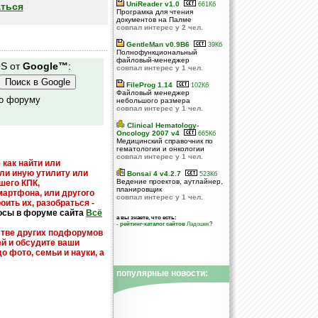
UniReader v1.0
ться
661Кб
Програмка для чтения
документов на Палме
совпал интерес у 2 чел.
GentleMan v0.9B6
39Кб
Полнофункциональный
файловый-менеджер
OS от
Google™
:
совпал интерес у 1 чел.
FileProg 1.14
102Кб
Файловый менеджер
по форуму
небольшого размера
совпал интерес у 1 чел.
Clinical Hematology-
Oncology 2007 v4
665Кб
Медицинский справочник по
гематологии и онкологии
совпал интерес у 1 чел.
 как найти или
или иную утилиту или
Bonsai 4 v4.2.7
523Кб
Ведение проектов, аутлайнер,
шего КПК,
планировщик
мартфона, или другого
совпал интерес у 1 чел.
оить их, разобраться -
осы в форуме сайта
Всё
а вы знаете, что есть:
-
рейтинг-каталог сайтов
Ладошек
?
стве других подфорумов
ей и обсудите ваши
до фото, семьи и науки, а
популярные новости: