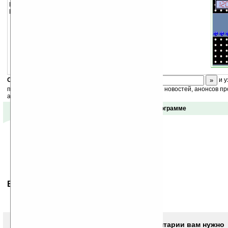
Игра ведется на очки.
Предназначена только для «цветных» Палмов.
Скоро
конкурс
с призами! Подпишитесь:
и у
получайте ежедневный или еженедельный дайджест новостей, анонсов пр
акций сайта на ваш почтовый ящик.
Отзывы о программе
Ваше мнение будет первым.
Чтобы писать комментарии вам нужно