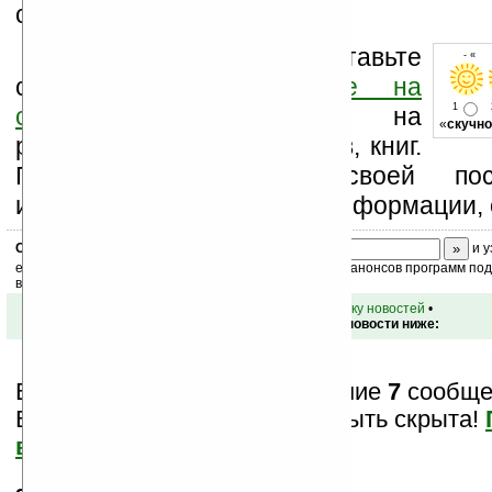
связи!
Оцените новость и оставьте
- « о
свой комментарий
ниже на
1
странице
,
подпишитесь
на
«
скучно
рассылку новостей, файлов, книг.
Поддержите Ладошки своей посе
изучением коммерческой информации, 
Скоро
конкурс
с призами! Подпишитесь:
и у
ежедневный или еженедельный дайджест новостей, анонсов программ под 
ваш почтовый ящик.
•
вернуться к списку новостей
•
Обсуждение этой новости ниже:
Вам показаны только последние
7
сообщен
Важная информация может быть скрыта!
все?