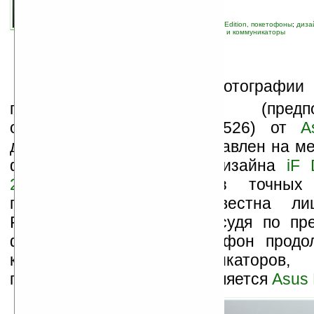
связанные темы:
ASUS
;
Pocket PC Phone Edition, покетофоны
;
диза
навигация
;
новые устройства
;
смартфоны и коммуникаторы
В
интернет утекли фотографии г
покетофона Pegasus (предпол
официальное название P526) от
A
должен быть вскоре представлен на м
форуме промышленного дизайна
iF 
2007
. К сожалению из точных т
параметров новинки известна л
Pegasus — 15,4 мм. Но судя по пр
фотографиям, этот покетофон продо
клавиатурных коммуникаторов,
представителем которой является
Asus