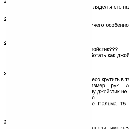
23.01.2007
-
Viston
10:26
Джойстика явно не хватает. Не разглядел я его на
23.01.2007
- Yuri
11:01
Уж больно смахивает на Нокию,ничего особенно
этой игрушке.
23.01.2007
- Ivan Ivan Ivan !!!
22:47
И правда, интерестно куда дели джойстик???
Может цифровые кнопки будут работать как джой
телефона.
25.01.2007
- rumumba
09:24
По моему, он с колесом, но вот колесо крутить в 
машинке можна имея 50й размер рук. 
посимпатичнее. Не пойму — почему джойстик не 
над кнопкой вызова уменьшив оную.
А ваще это как Пальм ТХ после Пальма Т5 
различий ))
26.01.2007
- Tycoon
00:07
Вместо джойстика на передней панели, имеетс