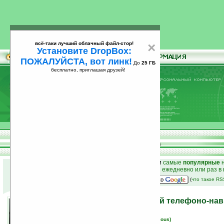
всё-таки лучший облачный файл-стор!
×
Установите DropBox:
ПОЖАЛУЙСТА, вот линк!
До
25 ГБ
бесплатно, приглашая друзей!
Установите
всё-таки лучший облачный файл-стор!
DropBox: ПОЖАЛУЙСТА, вот линк!
До
25
бесплатно, приглашая друзей!
ГБ
к началу раздела новостей
•
лучшие
новости
и
самые
популярные
н
простые
анонсы новостей
на email ежедневно или раз в
наш
на Google:
(
что такое R
Asus Pegasus — грядущий телефоно-нав
18.01.2007 15:14
просмотров: сегодня 1, всего 4477
автор новости:
Вячеслав Черников (devious)