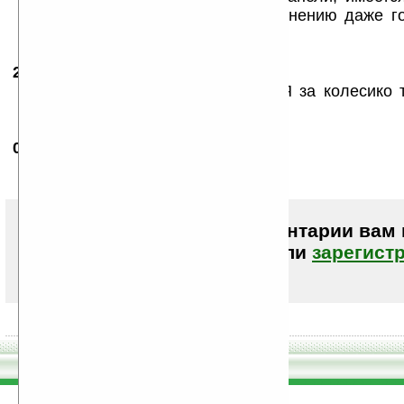
боковине сверху. Что по моему мнению даже г
эксплуатации.
28.01.2007
- Choo
23:16
Зачем скрол если есть точпад? Я за колесико 
хочу такой прямо сейчас :-)
01.02.2007
-
Levani
19:43
джойстик будет СЕНСОРНЫЙ!!!!!!!!
Чтобы писать комментарии вам
авторизоваться (войти)
или
зарегист