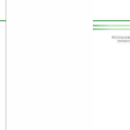
поддержите
Ладошки
Использов
гиперс