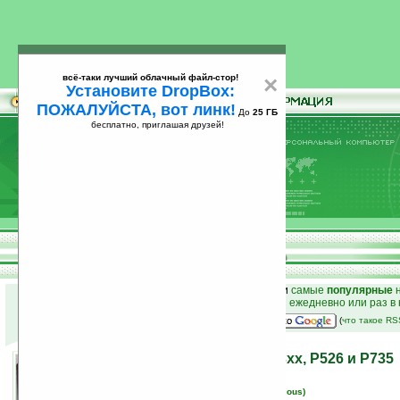
всё-таки лучший облачный файл-стор!
×
Установите DropBox:
ПОЖАЛУЙСТА, вот линк!
До
25 ГБ
бесплатно, приглашая друзей!
Установите
всё-таки лучший облачный файл-стор!
DropBox: ПОЖАЛУЙСТА, вот линк!
До
25
бесплатно, приглашая друзей!
ГБ
к началу раздела новостей
•
лучшие
новости
и
самые
популярные
н
простые
анонсы новостей
на email ежедневно или раз в
наш
на Google:
(
что такое R
Трио новинок от Asus: P3xx, P526 и P735
08.02.2007 13:37
просмотров: сегодня 1, всего 10687
автор новости:
Вячеслав Черников (devious)