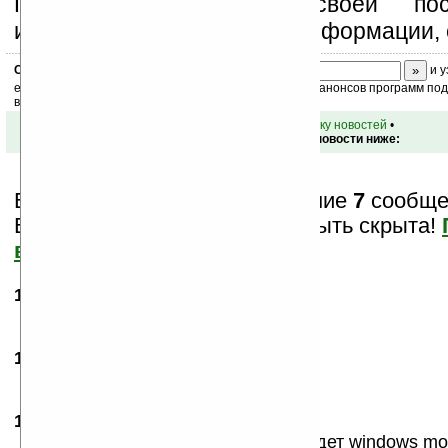
Поддержите Ладошки своей посе
изучением коммерческой информации, 
Скоро
конкурс
с призами! Подпишитесь:
и у
ежедневный или еженедельный дайджест новостей, анонсов программ под 
ваш почтовый ящик.
•
вернуться к списку новостей
•
Обсуждение этой новости ниже:
Вам показаны только последние
7
сообщен
Важная информация может быть скрыта!
все?
12.03.2007
-
Grigorij
22:15
Млять как я хочу Asus P735
14.03.2007
- Фдух
21:37
Гробы....... тяжёлые
19.04.2007
- torin
15:59
я читал на сайте asus, что у 735 будет windows mo