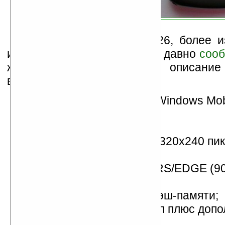
О покетофоне Asus P526, более и
именем Pegasus, мы не так давно
соо
же появилось подробное описание 
возможностей новинки:
операционная система Windows Mob
(Crossbow);
процессор TI OMAP 850;
2,8-дюймовый дисплей (320х240 пик
тыс. цветов);
работа в сетях GSM/GPRS/EDGE (90
МГц);
64 МБ ОЗУ и 128 МБ флэш-памяти;
основная камера на 2 Мп плюс доп
для видеотелефонии;