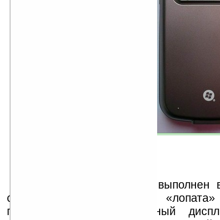
Смартфон ASUS P3xx выполнен в
сегодня форм-факторе «лопат
горизонтально распложенный дисп