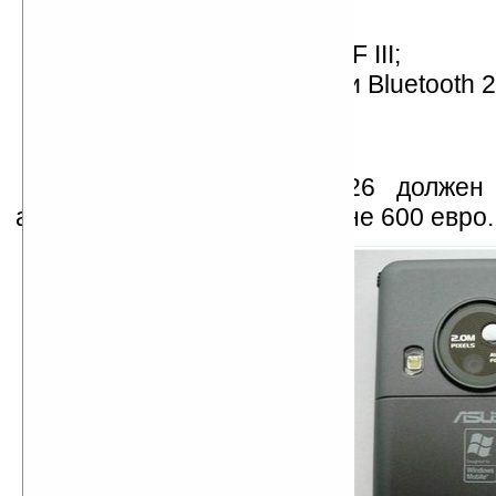
слот microSD;
GPS-модуль на чипе SiRF III;
модули WiFi (802.11b/g) и Bluetooth 
порт miniUSB 1.1;
вес – 130 грамм.
В магазинах Asus P526 должен 
апреле-мае 2007 года по цене 600 евро.