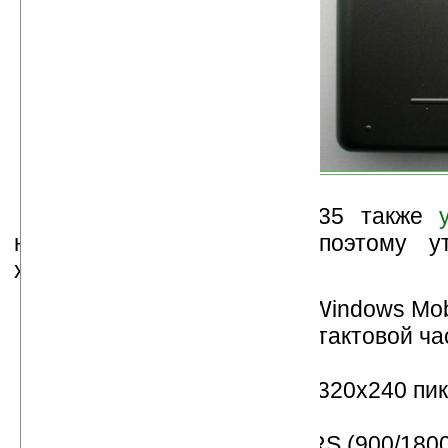
Коммуникатор Asus P735 также
новостях на Ладошках, поэтому у
характеристики новинки:
операционная система Windows Mobi
процессор Intel Xscale с тактовой ч
МГц;
2,8-дюймовый дисплей (320х240 пик
тыс. цветов);
работа в сетях GSM/GPRS (900/1800