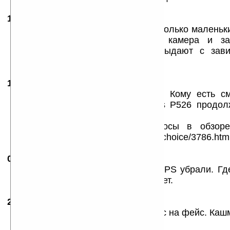
14.05.2007
- Sekach
17:31
Опять мизерные экраны, нет vga, только маленьк
типа, бестолковая и ненужная камера и за
Аффтары губят рынок КПК и выдают с зави
непонятные поделки...
16.09.2007
-
MOBBI
20:20
Стоит ли машинка своих денег? Кому есть см
коммуникатор? Является ли Asus P526 продол
Asus P525?
Ответы на эти и другие вопросы в обзор
http://community.livejournal.com/pdachoice/3786.htm
07.11.2007
- SashC0
19:22
Странно, EDGE не добавили, а GPS убрали. Где
альтернативы P535 по прежнему нет.
24.12.2007
-
IRATE
20:19
Я поклонник асуса, но здесь регрес на фейс. Кашм