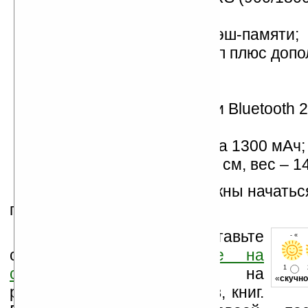
UMTS (2100 МГц);
64 МБ ОЗУ и 256 МБ флэш-памяти;
основная камера на 2 Мп плюс доп
для видеотелефонии;
слот microSD;
модули WiFi (802.11b/g) и Bluetooth 
порт miniUSB 1.1;
литиевый аккумулятор на 1300 мАч;
размеры — 10,9x5,9x1,9 см, вес – 1
Продажи Asus P735 должны начатьс
года.
Оцените новость и оставьте
- « о
свой комментарий
ниже на
1
странице
,
подпишитесь
на
«
скучно
рассылку новостей, файлов, книг.