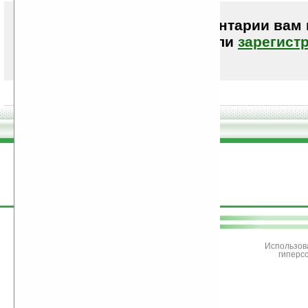
Чтобы писать комментарии вам
авторизоваться (войти)
или
зарегист
поддержите
Ладошки
Использов
гиперс