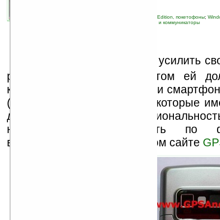
связанные темы:
ASUS
;
Pocket PC Phone Edition, покетофоны
;
Wind
навигация
;
новые устройства
;
смартфоны и коммуникаторы
К
омпания
Asus
решила усилить сво
рынке наладонников, в этом ей до
коммуникаторы P526, P735 и смартфон
(он же M530w или ARIES), которые им
дизайн и отличную функциональност
новинок можно оценить по фо
выложенным на французском сайте
GP