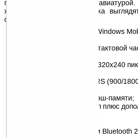
полноценной QWERTY-клавиатурой
характеристики наладонника выгляд
образом:
операционная система Windows Mob
(Crossbow);
процессор Intel Xscale с тактовой ч
МГц;
2,8-дюймовый дисплей (320х240 пик
тыс. цветов);
работа в сетях GSM/GPRS (900/1800
UMTS (2100 МГц);
64 МБ ОЗУ и 256 МБ флэш-памяти;
основная камера на 2 Мп плюс доп
для видеотелефонии;
слот microSD;
модули WiFi (802.11b/g) и Bluetooth 