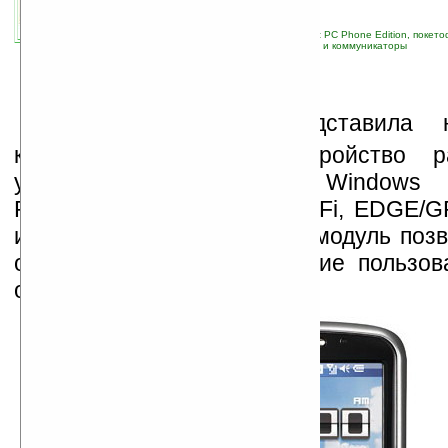
связанные темы:
ASUS
;
Pocket PC
;
Pocket PC Phone Edition, покет
навигация
;
новые устройства
;
смартфоны и коммуникаторы
К
омпания Asus представила 
коммуникатор P320. Устройство р
управлением Microsoft Windows
Professional и оснащено WiFi, EDGE/G
и USB, а встроенный GPS-модуль позв
определять местонахождение пользова
он не оказался.