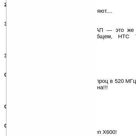
29.05.2008
- M-I-B
16:01
ничерта нового, только дизайн меняют....
30.05.2008
- Zoidberg
00:37
Ох и тормоз же будет! 850 ОМАП — это же 
поколений процессоров... В общем, HTC
исполнении.
30.05.2008
- alexleon
07:33
Зато цена человеческая :)
03.06.2008
- Aresith
04:52
Вот барахло то плодят. Сделайте проц в 520 МГц
Добавте фм тюнер, вот он хит сезона!!!
А дизайн ничего, симпатичный.
03.06.2008
- VMJ
13:38
Да не, за такие деньги — неплохо!
04.06.2008
-
liketaurus
15:04
Отстой. Добавить $50 и купить E-Ten X600!