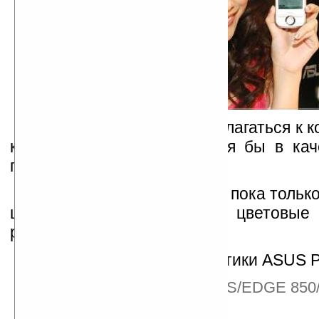
Интересно, будет ли прилагаться к 
красивая девушка? Ну хотя бы в кач
первым покупателям?
Приобрести P320 можно пока только
цене $390. Доступные цветовые 
розовый, белый и черный.
Технические характеристики ASUS P
Стандарты: GSM/GPRS/EDGE 850/
МГц