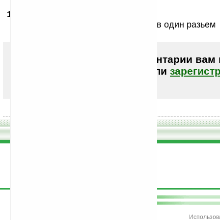
15.06.2008
- ya-ne-skeptic
09:24
Плохо что для зарядки и наушников один разьем
Чтобы писать комментарии вам
авторизоваться (войти)
или
зарегист
поддержите
Ладошки
Использов