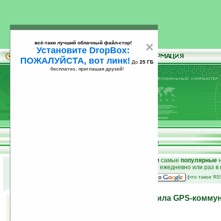
всё-таки лучший облачный файл-стор!
×
Установите DropBox:
ПОЖАЛУЙСТА, вот линк!
До
25 ГБ
бесплатно, приглашая друзей!
Установите
всё-таки лучший облачный файл-стор!
DropBox: ПОЖАЛУЙСТА, вот линк!
До
25
бесплатно, приглашая друзей!
ГБ
к началу раздела новостей
•
лучшие
новости
и
самые
популярные
н
простые
анонсы новостей
на email ежедневно или раз в
наш
на Google:
(
что такое R
Компания Asus представила GPS-коммун
29.05.2008 10:49
просмотров: сегодня 2, всего 4891
автор новости:
GreenZ