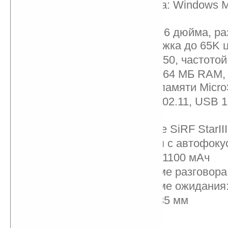
Операционная система: Windows Mo
Professional
Дисплей: сенсорный 2.6 дюйма, р
240x320 точек, поддержка до 65K 
Процессор: TI OMAP 850, частотой
Память: 128 МБ ROM, 64 МБ RAM,
разширения для карт памяти Micr
Коммуникации: Wi-Fi 802.11, USB 1.
2.0+EDR
GPS-навигатор на базе SiRF StarIII
Камера: 2 мегапикселя с автофоку
Аккумулятор: емкость 1100 мАч
Время работы в режиме разговора:
Время работы в режиме ожидания:
Размеры: 99x54,5x13,35 мм
Вес: 105 грамм