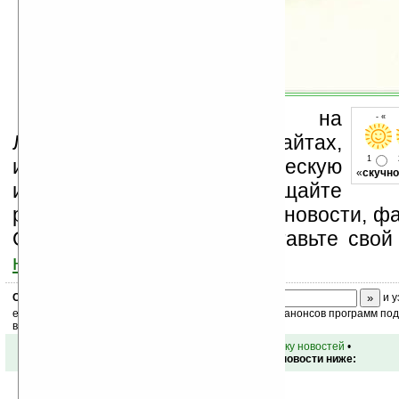
Устанавливайте линк на
- « о
Ладошки на своих сайтах,
1
изучайте коммерческую
«
скучно
информацию, посещайте
разделы сайта (форум, чат, новости, фа
Оцените эту новость и оставьте свой
ниже на странице
.
Скоро
конкурс
с призами! Подпишитесь:
и у
ежедневный или еженедельный дайджест новостей, анонсов программ под 
ваш почтовый ящик.
•
вернуться к списку новостей
•
Обсуждение этой новости ниже: