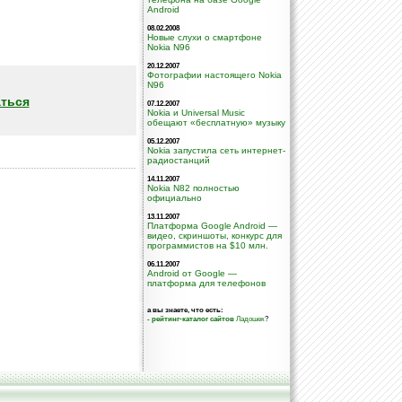
Android
08.02.2008
Новые слухи о смартфоне
Nokia N96
20.12.2007
Фотографии настоящего Nokia
N96
ться
07.12.2007
Nokia и Universal Music
обещают «бесплатную» музыку
05.12.2007
Nokia запустила сеть интернет-
радиостанций
14.11.2007
Nokia N82 полностью
официально
13.11.2007
Платформа Google Android —
видео, скриншоты, конкурс для
программистов на $10 млн.
06.11.2007
Android от Google —
платформа для телефонов
а вы знаете, что есть:
-
рейтинг-каталог сайтов
Ладошек
?