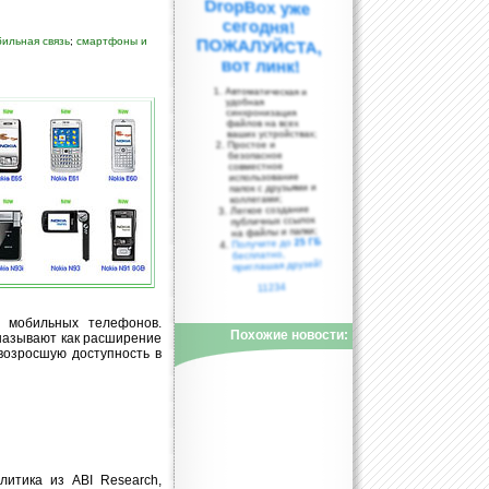
ильная связь
;
смартфоны и
вот линк!
Автоматическая и
удобная
синхронизация
файлов на всех
ваших устройствах;
Простое и
безопасное
совместное
использование
папок с друзьями и
коллегами;
Легкое создание
публичных ссылок
на файлы и папки;
25 ГБ
Получите до
бесплатно,
приглашая друзей!
11234
 мобильных телефонов.
Похожие новости:
называют как расширение
возросшую доступность в
итика из ABI Research,