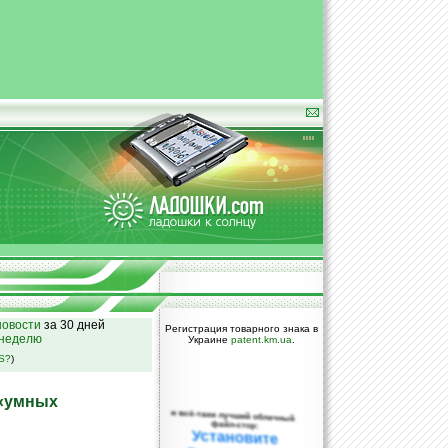
овости
за 30 дней
Регистрация товарного знака в
 неделю
Украине
patent.km.ua
.
SS?
)
 «умных
и всё-таки лучший облачный
файл-стор:
Установите
DropBox уже
сегодня!
ПОЖАЛУЙСТА,