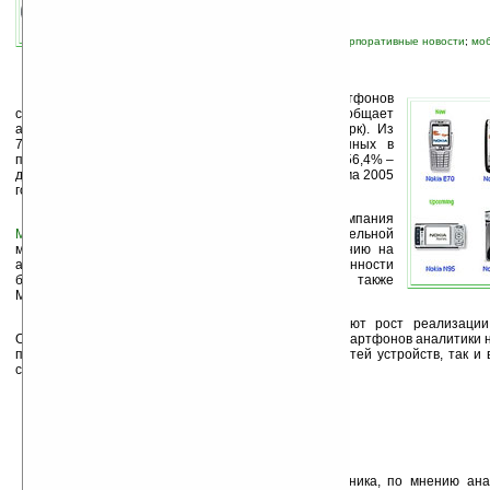
автор новости:
VMir
связанные темы:
Linux
;
Nokia
;
Symbian
;
корпоративные новости
;
моб
коммуникаторы
«По итогам 2006 года на мировом рынке смартфонов
сохранился прежний лидер – компания
Nokia
», — сообщает
аналитическое агентство
ABI Research
(Нью Йорорк). Из
70,9 млн. единиц — общего количества проданных в
прошлом году в мире смартфонов, 40 млн. штук или 56,4% –
доля финской компании, что на 40,3% больше объема 2005
года, составившего 28,5 млн. ед.
На второй позиции по-прежнему находится компания
Motorola
с 8,5% долей мировых продаж. В значительной
мере своим успехом компания обязана продвижению на
азиатском рынке своих Linux-смартфонов (в особенности
благодаря «яркому» наладоннику A1200 Ming), а также
MotoQ на рынках американского континента.
Темпы роста продаж смартфонов опережают рост реализации
Основными факторами увеличения популярности смартфонов аналитики 
перечня предлагаемых функциональных возможностей устройств, так и 
связи со снижением цен.
При выборе той или иной модели наладонника, по мнению анал