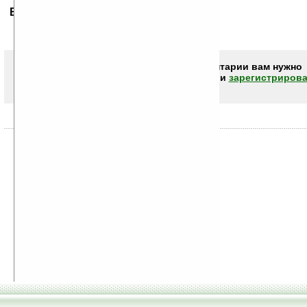
Ваше мнение будет первым.
Чтобы писать комментарии вам нужно
авторизоваться (войти)
или
зарегистрирова