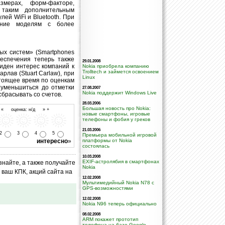
змерах, форм-факторе,
таким дополнительным
ей WiFi и Bluetooth. При
ение моделям с более
х систем» (Smartphones
беспечения теперь также
29.01.2008
иден интерес компаний к
Nokia приобрела компанию
Trolltech и займется освоением
лав (Stuart Carlaw), при
Linux
тоящее время по оценкам
 уменьшиться до отметки
27.08.2007
Nokia поддержит Windows Live
сбрасывать со счетов.
28.03.2006
Большая новость про Nokia:
- « оценка: н/д » +
новые смартфоны, игровые
телефоны и фобия у греков
21.03.2006
2
3
4
5
Премьера мобильной игровой
интересно
»
платформы от Nokia
состоялась
10.03.2008
EXIF-астролябия в смартфонах
знайте, а также получайте
Nokia
ваш КПК, акций сайта на
12.02.2008
Мультимедийный Nokia N78 с
GPS-возможностями
12.02.2008
Nokia N96 теперь официально
08.02.2008
ARM покажет прототип
телефона на базе Google