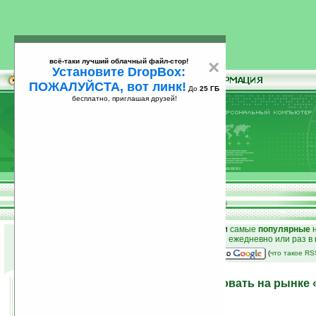
всё-таки лучший облачный файл-стор!
×
Установите DropBox:
ПОЖАЛУЙСТА, вот линк!
До
25 ГБ
бесплатно, приглашая друзей!
Установите
всё-таки лучший облачный файл-стор!
DropBox: ПОЖАЛУЙСТА, вот линк!
До
25
бесплатно, приглашая друзей!
ГБ
к началу раздела новостей
•
лучшие
новости
и
самые
популярные
н
простые
анонсы новостей
на email ежедневно или раз в
наш
на Google:
(
что такое R
Nokia продолжает лидировать на рынке
телефонов»
26.03.2007 13:07
просмотров: сегодня 2, всего 2672