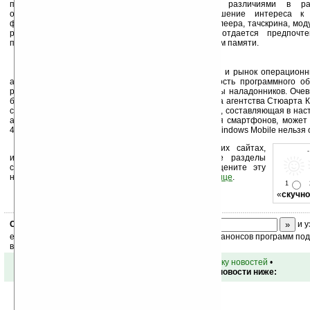
пользователи, помимо цены, руководствуются различиями в ра
операционной системе. Отмечено также повышение интереса к 
функциональным возможностям, как наличие МР3-плеера, тачскрина, модул
равном наборе функций и одинаковой цене отдается предпочт
производительным процессором, с большим объемом памяти.
В докладе фирмы ABI Research «Смартфоны и рынок операционны
and the OS Market) отмечен тот факт, что стоимость программного о
рассматривается в качестве резерва снижения цены наладонников. Очев
более дешевой системе Linux. По мнению директора агентства Стюарта Кар
сохранении нынешних тенденций, доля ОС Symbian, составляющая в нас
аналитиков 73,6% рынка операционных систем для смартфонов, может
46%. Главными виновником называется Linux, но и Windows Mobile нельзя 
Устанавливайте линк на Ладошки на своих сайтах,
изучайте коммерческую информацию, посещайте разделы
сайта (форум, чат, новости, файлы, прочие). Оцените эту
новость и оставьте свой комментарий
ниже на странице
.
1
«
скучно
Скоро
конкурс
с призами! Подпишитесь:
и у
ежедневный или еженедельный дайджест новостей, анонсов программ под 
ваш почтовый ящик.
•
вернуться к списку новостей
•
Обсуждение этой новости ниже: