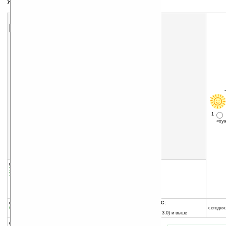
Ярлыки частозапускаемых программ на today
Скачать программу:
размер:
119 Кб
скачать
программу
1
«х
группы программы:
добавлена:
25.02.2004
Утилиты
:
Для Today
обновлена:
25.02.2004
Утилиты
:
Для запуска програм
автор программы:
PPC Masters
www.ppcmasters.com
info@ppcmasters.com
программа:
совместима с Pocket PC:
бесплатная
ARM процессор и выше
сегодня:
Pocket PC (Windows CE 3.0) и выше
описание: