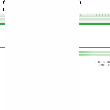
бесплатные (freeware)
программы.
поддержите
Ладошки
Использов
гиперс