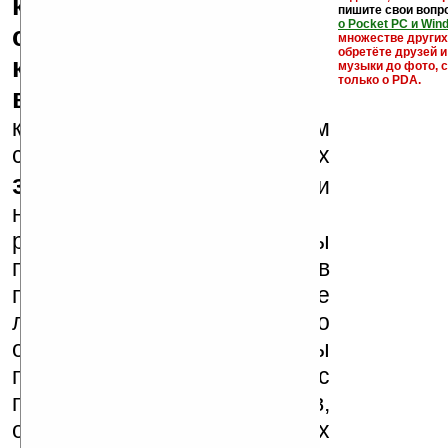
кряки - лекарства,
пишите свои вопр
о Pocket PC и Win
серийные номера,
множестве други
обретёте друзей и
ключи и ссылки на
музыки до фото, с
только о PDA.
варезные сайты
к публикации на нашем
сайте в комментариях
запрещены
, как и
несанкционированная
реклама (спам). Мы
поддерживаем авторов
программ и развитие
легального программного
обеспечения. Также мы
призываем Вас
поддерживать авторов,
особенно создающих