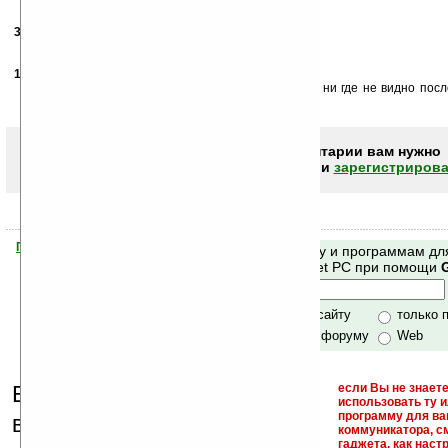
31.03.2006
- Galvarad
20:48
НЕ плохая прога. Главное бесплатно ; )
15.11.2007
-
Alexandr
23:06
Как запускать программу Shortcut Manager v1.0 её ни где не видно пос
фаелс ни на карте
Чтобы писать комментарии вам нужно
авторизоваться (войти)
или
зарегистрирова
Помогите Ладошкам стать лучше
Поиск по сайту и программам дл
своей поддержкой.
Mobile и Pocket PC при помощи
Хочешь футболку?
только по сайту
только 
по сайту и форуму
Web
Еще раз обращаем
если Вы не знаете
использовать ту 
кейгены,
программу для ва
внимание, что
коммуникатора, с
гаджета, как настр