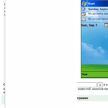
Программа Shortcut Manager позволит вам
создавать ярлыки для любых программ, файлов,
папок на вашем экране Today и сортировать их по
вашему желанию.
Скоро
конкурс
с призами! Подпишитесь:
и у
получайте ежедневный или еженедельный дайджест новостей, анонсов пр
акций сайта на ваш почтовый ящик.
Отзывы о программе