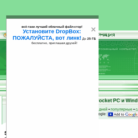
всё-таки лучший облачный файл-стор!
×
Установите DropBox:
ПОЖАЛУЙСТА, вот линк!
До
25 ГБ
бесплатно, приглашая друзей!
Установите
всё-таки лучший облачный файл-стор!
DropBox: ПОЖАЛУЙСТА, вот линк!
До
25
бесплатно, приглашая друзей!
ГБ
Скачать программы для КПК Pocket PC и Wind
к началу раздела
•
за сегодня
•
за 3 дня
•
за 7 дней
•
популярные
•
с
анонсы программ на email
• наш
на Google:
Shortcut Manager v1.0