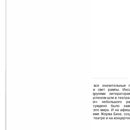
автор книги:
Альфонс Доде
об авторе подробно
жанр книги:
Классика
добавлена:
09.05.2015
о книге:
- « оценка: н/д » +
Почти все значительные 
1
2
3
4
5
Доде увидели свет рампы. Инсц
«хуже
ваша оценка
лучше»
сделанные другими литератора
писателем, с успехом шли в театр
«инсценировке» небольшого 
мельницы» суждено было зав
подмостках всего мира. И на афи
всегда стоит имя Жоржа Бизе, соз
полюбили и в театре и на концертн