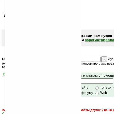
Ваше мнение будет первым.
Чтобы писать комментарии вам нужно
авторизоваться (войти)
или
зарегистрирова
Скоро
конкурс
с призами! Подпишитесь:
и уз
ежедневный или еженедельный дайджест новостей, анонсов программ под в
ваш почтовый ящик.
Помогите Ладошкам стать лучше
Поиск по сайту и книгам с помо
своей поддержкой.
Хочешь футболку?
только по сайту
только 
по сайту и форуму
Web
поиск
и обсуждение книг, новых, старых, лучших, советы других и ваши 
САЙТА "Книги, книги, и другие книги"
.