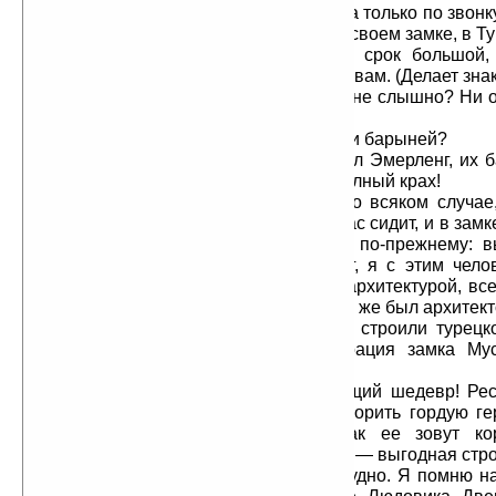
Стен. Должно быть. Я вхожу туда только по звонку
один, — мадам вот уже три месяца в своем замке, в Ту
Лортиг. М-да… Три месяца — срок большой, 
супружеская жизнь трещит по всем швам. (Делает знак
спустился с лесенки.) Нового ничего не слышно? Ни 
там, у вас?
Стен. Нового?.. Между барином и барыней?
Лортиг. Да я не об этом!.. Лопнул Эмерленг, их б
состояние туда вложено, значит — полный крах!
Стен. Не могу вам сказать… Во всяком случае,
десять человек за столом, так и сейчас сидит, и в зам
меньше народу и в конюшнях все по-прежнему: вы
охота… И вообще, господин Лортиг, я с этим чело
боюсь. Мы с ним, когда занимались архитектурой, в
Лортиг. Верно, верно, до женитьбы он же был архитек
Стен. А как же!.. Ведь это мы строили турецк
водолечебницу Кайзера. А реставрация замка М
шедевр.
Лортиг. Что и говорить, настоящий шедевр! Рес
влюбить в себя его владелицу, уговорить гордую г
Антонию Падовани, Мари-Анто, как ее зовут кор
госпожой Астье… Да, что называется — выгодная стро
Стен. А вначале было очень трудно. Я помню н