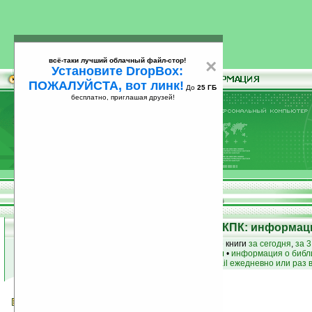
всё-таки лучший облачный файл-стор!
×
Установите DropBox:
ПОЖАЛУЙСТА, вот линк!
До
25 ГБ
бесплатно, приглашая друзей!
Установите
всё-таки лучший облачный файл-стор!
DropBox: ПОЖАЛУЙСТА, вот линк!
До
25
бесплатно, приглашая друзей!
ГБ
Электронная библиотека для КПК: информаци
лучшие книги
•
популярные книги
• новые книги
за сегодня
,
за 3
книги по жанру
•
книги по авторам
•
информация о библ
простые
анонсы новых книг
на email ежедневно или раз 
Борьба за существование