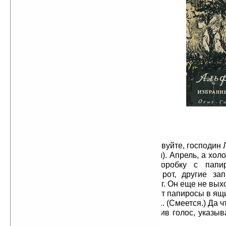
закрывают роскошные темные
портьеры. Слева — высокое окно.
Напротив спальни — письменный
стол, заваленный брошюрами; у
стола — кресло. В глубине —
стеклянная дверь на террасу,
выходящую в сад. Окно слева
открыто. Утро. Маленький Стен,
взобравшись на лесенку, протирает
стекла. явление первое Стен,
Лортиг.
Л о р т и г (входит в кабинет;
очень элегантен, воротник поднят,
под мышкой портфель). Здравствуй,
малыш!
Стен (не оборачиваясь). Здравствуйте, господин 
Лортиг (кладет портфель на стол). Апрель, а хол
в Булонском лесу? (Открывает коробку с папир
несколько папирос, одну берег в рот, другие за
портсигар.) Стен. Нет, господин Лортиг. Он еще не вых
Лортиг (поспешно перекладывает папиросы в ящи
Стен. Болен? Кто?.. Поль Астье?.. (Смеется.) Да ч
Лортиг. Очень странно… (Понизив голос, указыв
Он один?