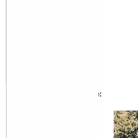
скачать для Palm OS
размер:
112 Кб
PDB
скачать для Pocket PC
размер:
63 Кб
TXT
отрывок из произведения:
...У Поля Астье, в особняке
Падовани. Громадный кабинет:
высокие потолки, строгие драпри. В
глубине дверь. Справа — спальня
Поля Астье; дверь в спальню