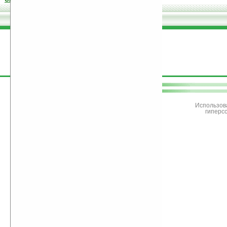
поддержите
Ладошки
Использов
гиперс