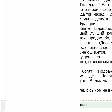
Фортюне: шикарный домик в стиле Людовика Двен
строили. Вот там мы и отсиживались. Голодали!.. Баге
Лортиг. Давно ли вы переживали это героическое
Стен (взбирается на лесенку). Года три назад. Ну
все, взялись за политику, и вот сегодня мы — депутат,
родстве с самыми знатными людьми Франции.
Лортиг. И протираем стекла в особняке Падовани
барский курятник с гербом — самый лучший ку
предместье. Ты прав, малыш: такая удача придает бод
Стен. Удача — удачей, а кроме того… (Делае
художника.) Он чувствует краски! Он, как никто, знает
белая, где синяя, где красная. Никогда не ошибется.
Лортиг. В политике этому свойству цены нет.
Стен. Да, но пока мы достигли этого, сколько мы 
как бедствовали!
Лортиг. Но ведь Астье-отец богат. (Подра
произношению.) Гошподин Аштье де Шовань
проживающий в апартаментах великого Вильмена
был вам помогать?
Стен. Ни гроша он нам не дал. Отец с сыном не ви
Отзывы о книге