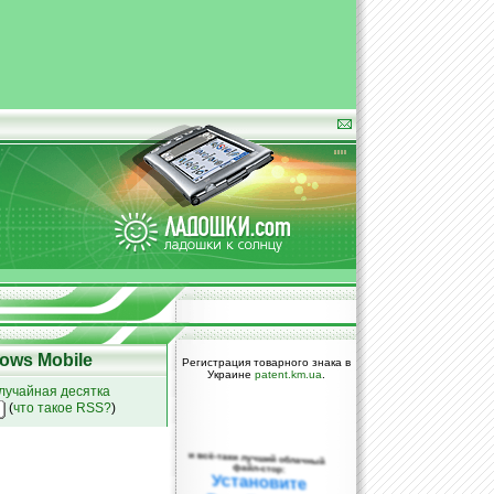
ows Mobile
Регистрация товарного знака в
Украине
patent.km.ua
.
лучайная десятка
(
что такое RSS?
)
и всё-таки лучший облачный
файл-стор:
Установите
DropBox уже
сегодня!
ПОЖАЛУЙСТА,