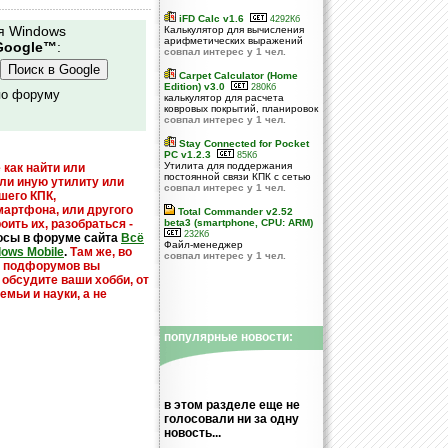
iFD Calc v1.6
4292Кб
я Windows
Калькулятор для вычисления
арифметических выражений
Google™
:
совпал интерес у 1 чел.
Carpet Calculator (Home
Edition) v3.0
280Кб
по форуму
калькулятор для расчета
ковровых покрытий, планировок
совпал интерес у 1 чел.
Stay Connected for Pocket
PC v1.2.3
85Кб
Утилита для поддержания
 как найти или
постоянной связи КПК с сетью
или иную утилиту или
совпал интерес у 1 чел.
шего КПК,
мартфона, или другого
Total Commander v2.52
оить их, разобраться -
beta3 (smartphone, CPU: ARM)
232Кб
осы в форуме сайта
Всё
Файл-менеджер
dows Mobile
.
Там же, во
совпал интерес у 1 чел.
х подфорумов вы
 обсудите ваши хобби, от
емьи и науки, а не
популярные новости:
в этом разделе еще не
голосовали ни за одну
новость...