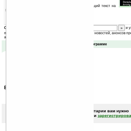
Quick Memo for PokeP — плагин, отображающий текст на
экране Today.
Скоро
конкурс
с призами! Подпишитесь:
и у
получайте ежедневный или еженедельный дайджест новостей, анонсов пр
акций сайта на ваш почтовый ящик.
Отзывы о программе
Ваше мнение будет первым.
Чтобы писать комментарии вам нужно
авторизоваться (войти)
или
зарегистрирова