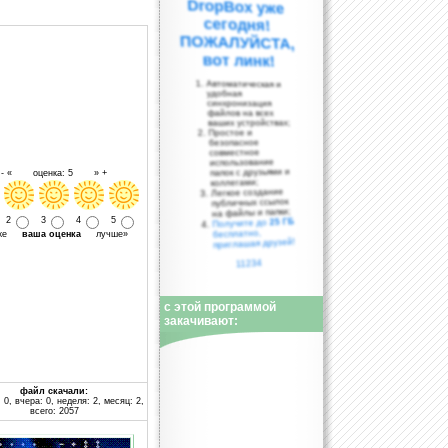
вот линк!
Автоматическая и
удобная
синхронизация
файлов на всех
ваших устройствах;
Простое и
безопасное
совместное
использование
папок с друзьями и
- « оценка: 5 » +
коллегами;
Легкое создание
публичных ссылок
на файлы и папки;
2
3
4
5
25 ГБ
Получите до
бесплатно,
уже
ваша оценка
лучше»
приглашая друзей!
11234
с этой программой
закачивают:
файл скачали:
 0, вчера: 0, неделя: 2, месяц: 2,
всего: 2057