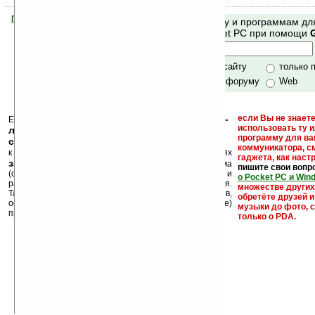
Помогите Ладошкам стать лучше
Поиск по сайту и программам дл
своей поддержкой.
Mobile и Pocket PC при помощи
Хочешь футболку?
только по сайту
только 
по сайту и форуму
Web
кейгены, кряки -
если Вы не знаете
Еще раз обращаем внимание, что
использовать ту 
лекарства, серийные номера, ключи и
программу для ва
ссылки на варезные сайты
коммуникатора, с
к публикации на нашем сайте в комментариях
гаджета, как настр
запрещены
, как и несанкционированная реклама
пишите свои вопр
(спам). Мы поддерживаем авторов программ и
о Pocket PC и Win
развитие легального программного обеспечения.
множестве други
Также мы призываем Вас поддерживать авторов,
обретёте друзей и
особенно создающих бесплатные (freeware)
музыки до фото, с
программы.
только о PDA.