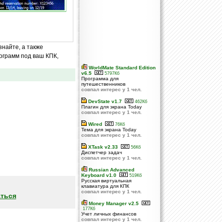
знайте, а также
ограмм под ваш КПК,
WorldMate Standard Edition
v6.5
5797Кб
Программа для
путешественников
совпал интерес у 1 чел.
DevState v1.7
462Кб
Плагин для экрана Today
совпал интерес у 1 чел.
Wired
76Кб
Тема для экрана Today
совпал интерес у 1 чел.
XTask v2.33
56Кб
Диспетчер задач
совпал интерес у 1 чел.
Russian Advanced
Keyboard v1.0
519Кб
Русская виртуальная
клавиатура для КПК
совпал интерес у 1 чел.
ться
Money Manager v2.5
177Кб
Учет личных финансов
совпал интерес у 1 чел.