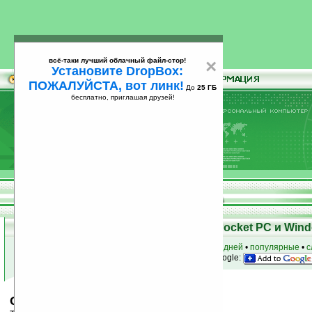
всё-таки лучший облачный файл-стор!
×
Установите DropBox:
ПОЖАЛУЙСТА, вот линк!
До
25 ГБ
бесплатно, приглашая друзей!
Установите
всё-таки лучший облачный файл-стор!
DropBox: ПОЖАЛУЙСТА, вот линк!
До
25
бесплатно, приглашая друзей!
ГБ
Скачать программы для КПК Pocket PC и Wind
к началу раздела
•
за сегодня
•
за 3 дня
•
за 7 дней
•
популярные
•
с
анонсы программ на email
• наш
на Google:
Quick Memo for PokeP v1.16a