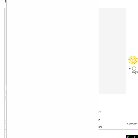
Текст на экране Today
1
«х
Скачать программу:
размер:
16 Кб
скачать
программу
группы программы:
добавлена:
01.12.2006
Утилиты
:
Для Today
обновлена:
23.05.2008
автор программы:
jsurfer
home.comcast.net/~cheezs...
cheezsj@hotmail.com
программа:
совместима с Pocket PC:
бесплатная
ARM процессор и выше
сегодня:
Windows Mobile 5.0 и выше
описание: