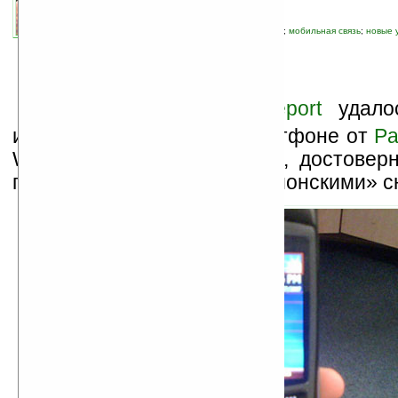
связанные темы:
Pantech
;
Windows Mobile
;
мобильная связь
;
новые 
коммуникаторы
С
айту
Boy Genius Report
удалос
информацию о новом смартфоне от
Pa
Windows Mobile 6 Standard, достовер
подтверждается двумя «шпионскими» с