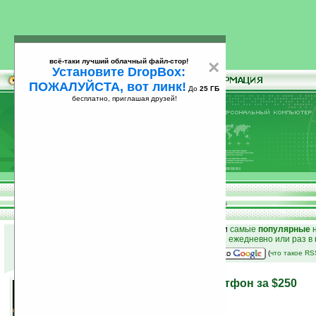
всё-таки лучший облачный файл-стор!
×
Установите DropBox:
ПОЖАЛУЙСТА, вот линк!
До
25 ГБ
бесплатно, приглашая друзей!
Установите
всё-таки лучший облачный файл-стор!
DropBox: ПОЖАЛУЙСТА, вот линк!
До
25
бесплатно, приглашая друзей!
ГБ
к началу раздела новостей
•
лучшие
новости
и
самые
популярные
н
простые
анонсы новостей
на email ежедневно или раз в
наш
на Google:
(
что такое R
Pantech C810 — WM-смартфон за $250
30.08.2007 14:54
просмотров: сегодня 2, всего 2366
автор новости:
VMir