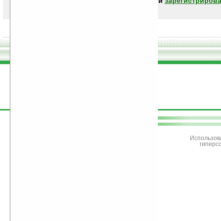
авторизоваться (войти)
или
зарегистрирова
поддержите
Ладошки
Использов
гиперс