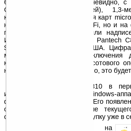
65000-цветный дисплей, очевидно, с
QVGA (320х240 пикселей), 1,3-мег
камера, есть также слот для карт micr
не сказано о поддержке WiFi, но и на
подтверждающих иконок или надпис
Источники утверждают, что Pantech C
$250 для реализации в США. Цифра
меньше при условии заключения дв
контракта, хотя название сотового о
неизвестно. Вполне вероятно, это буде
Смартфон Pantech C810 в пер
интересен как первый Windows-апп
факторе двойной слайдер. Его появле
ожидается в 4-м квартале текущег
оптимисты надеются на покупку уже в с
Устанавливайте линк на
- « 