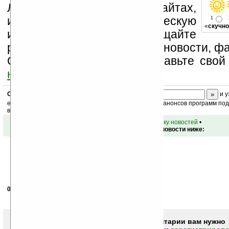
Ладошки на своих сайтах,
изучайте коммерческую
1
«
скучно
информацию, посещайте
разделы сайта (форум, чат, новости, фа
Оцените эту новость и оставьте свой
ниже на странице
.
Скоро
конкурс
с призами! Подпишитесь:
и у
ежедневный или еженедельный дайджест новостей, анонсов программ под 
ваш почтовый ящик.
•
вернуться к списку новостей
•
Обсуждение этой новости ниже:
04.09.2007
- первыйнах
11:53
бюджетник
Чтобы писать комментарии вам нужно