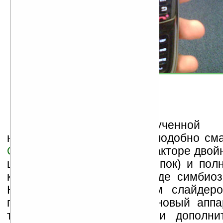
Если верить полученной и
наладонник Pantech C810 подобно с
Ocean
выполнен в форм факторе двойн
цифровой панелью (12 кнопок) и по
клавиатурой — что-то вроде симбио
HTC Vox со стандартным слайдеро
подтверждения, будет ли новый аппа
только в сети UMTS, или дополнит