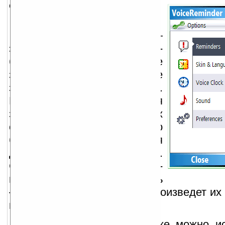
описание:
VITO VoiceReminder —
это говорящие часы-
будильник, проигрывающие
записанные голосовые
заметки в заданное время.
Идеальное решение для
запоминания всех важных
событий: начиная с утреннего
будильника и заканчивая
деловыми встречами.
Создайте голосовые заметки-
напоминания и расслабьтесь
— VITO VoiceReminder воспроизведет их 
в указанное время.
VITO VoiceReminder также можно и