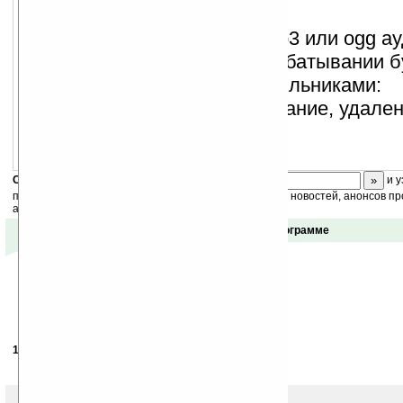
системы
воспроизведение wav, mp3 или ogg а
качестве сигнала при срабатывании 
удобное управление будильниками:
редактирование, копирование, удале
Скоро
конкурс
с призами! Подпишитесь:
и у
получайте ежедневный или еженедельный дайджест новостей, анонсов пр
акций сайта на ваш почтовый ящик.
Отзывы о программе
10.07.2007
-
genius200
14:50
ну прога — не фантан, но бИплатно и ладно