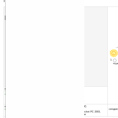
Говорящие часы-будильник для смартфонов
Скачать программу:
размер:
1808 Кб
скачать
программу
-
1
«х
группы программы:
добавлена:
26.02.2007
Управление информацией
:
Часы и
обновлена:
09.07.2007
календари
автор программы:
Vito Technologies
www.vitotechnology.com/
программа:
совместима с Pocket PC:
шареварная
ARM процессор и выше
сегодня:
Windows Mobile 2003 (Pocket PC 2003,
Windows CE 4.20) и выше