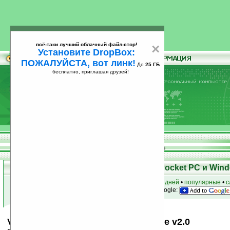
всё-таки лучший облачный файл-стор!
×
Установите DropBox:
ПОЖАЛУЙСТА, вот линк!
До
25 ГБ
бесплатно, приглашая друзей!
Установите
всё-таки лучший облачный файл-стор!
DropBox: ПОЖАЛУЙСТА, вот линк!
До
25
бесплатно, приглашая друзей!
ГБ
Скачать программы для КПК Pocket PC и Wind
к началу раздела
•
за сегодня
•
за 3 дня
•
за 7 дней
•
популярные
•
с
анонсы программ на email
• наш
на Google:
VITO VoiceReminder for Smartphone v2.0