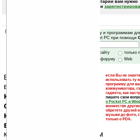
Чтобы писать комментарии вам нужно
авторизоваться (войти)
или
зарегистрирова
Помогите Ладошкам стать лучше
Поиск по сайту и программам дл
своей поддержкой.
Mobile и Pocket PC при помощи
Хочешь футболку?
только по сайту
только 
по сайту и форуму
Web
Еще раз обращаем
если Вы не знаете
использовать ту 
кейгены,
программу для ва
внимание, что
коммуникатора, с
гаджета, как настр
кряки - лекарства,
пишите свои вопр
о Pocket PC и Win
серийные номера,
множестве други
обретёте друзей и
ключи и ссылки на
музыки до фото, с
только о PDA.
варезные сайты
к публикации на нашем