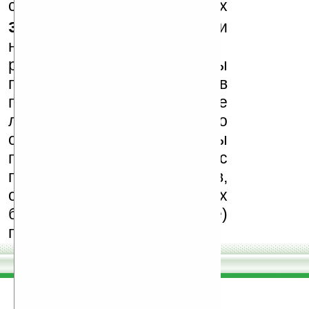
сайте в комментариях
запрещены
, как и
несанкционированная
реклама (спам). Мы
поддерживаем авторов
программ и развитие
легального программного
обеспечения. Также мы
призываем Вас
поддерживать авторов,
особенно создающих
бесплатные (freeware)
программы.