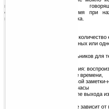
качестве полноэкранных говоря
объявляющих текущее время при на
центральную кнопку джойстика.
Характеристики:
планируйте необходимое количество
еженедельных, ежемесячных или одн
будильников
удобный просмотр будильников для т
недели или месяца
назначайте тип оповещения: воспрои
аудио файла, объявление времени,
воспроизведение голосовой заметки-
удобные полноэкранные часы
объявление времени после выхода и
ожидания
громкость будильников не зависит от