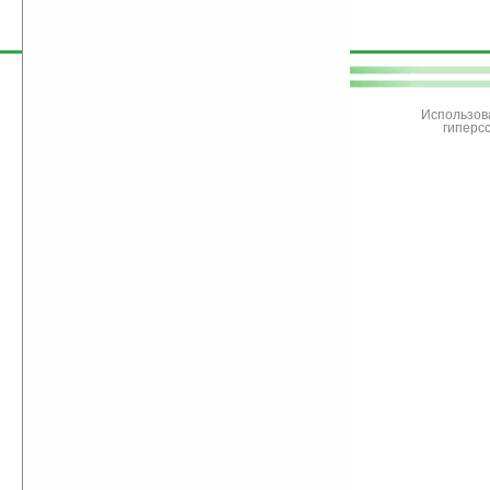
поддержите
Ладошки
Использов
гиперс