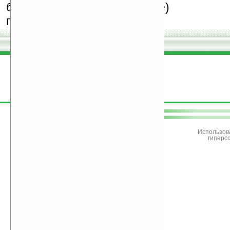
бесплатные (freeware)
программы.
поддержите
Ладошки
Использов
гиперс