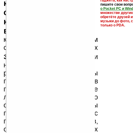
гаджета, как настр
кряки - лекарства,
пишите свои вопр
о Pocket PC и Win
серийные номера,
множестве други
обретёте друзей и
ключи и ссылки на
музыки до фото, с
только о PDA.
варезные сайты
к публикации на нашем
сайте в комментариях
запрещены
, как и
несанкционированная
реклама (спам). Мы
поддерживаем авторов
программ и развитие
легального программного
обеспечения. Также мы
призываем Вас
поддерживать авторов,
особенно создающих