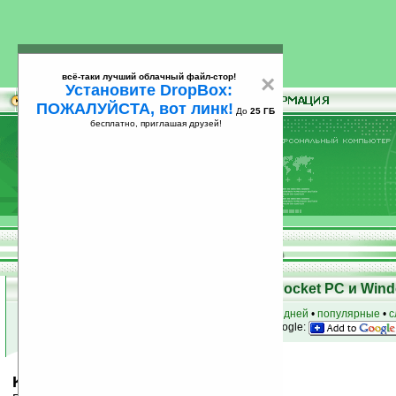
всё-таки лучший облачный файл-стор!
×
Установите DropBox:
ПОЖАЛУЙСТА, вот линк!
До
25 ГБ
бесплатно, приглашая друзей!
Установите
всё-таки лучший облачный файл-стор!
DropBox: ПОЖАЛУЙСТА, вот линк!
До
25
бесплатно, приглашая друзей!
ГБ
Скачать программы для КПК Pocket PC и Wind
к началу раздела
•
за сегодня
•
за 3 дня
•
за 7 дней
•
популярные
•
с
анонсы программ на email
• наш
на Google:
KeePassPPC v1.19b (WM5.0/6.0)