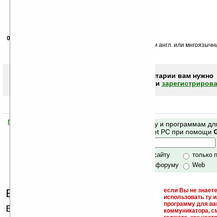
08.11.2007
-
Ленид Леонидович
22:05
Почему не указывается интерфейс програм рус. или англ. или мнгоязычн
спасибо.
Чтобы писать комментарии вам нужно
авторизоваться (войти)
или
зарегистрирова
Помогите Ладошкам стать лучше
Поиск по сайту и программам дл
своей поддержкой.
Mobile и Pocket PC при помощи
Хочешь футболку?
только по сайту
только 
по сайту и форуму
Web
Еще раз обращаем
если Вы не знаете
использовать ту 
кейгены,
программу для ва
внимание, что
коммуникатора, с