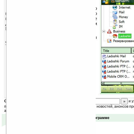
KeePass PPC — это порт настольного
приложения
KeePass
на Pocket PC. С его
помощью вы сможете защитить важные
данные, пароли и многое другое на вашем
КПК от посторонных глаз.
Также читайте
мини-обзор
программы
у нас на Ладошках.
Скоро
конкурс
с призами! Подпишитесь:
и у
получайте ежедневный или еженедельный дайджест новостей, анонсов пр
акций сайта на ваш почтовый ящик.
Отзывы о программе