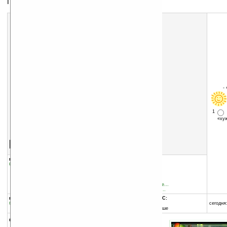
Приложение для хранения важных данных
-
1
«х
Скачать программу:
размер:
974 Кб
скачать
программу
группы программы:
добавлена:
11.06.2007
Системные утилиты
:
Безопасность
обновлена:
01.06.2011
автор программы:
Doncho Angelov
keepasssd.sourceforge.ne...
http://keepasssd.sourcef...
программа:
совместима с Pocket PC:
бесплатная
ARM процессор и выше
сегодня:
Windows Mobile 5.0 и выше
описание: