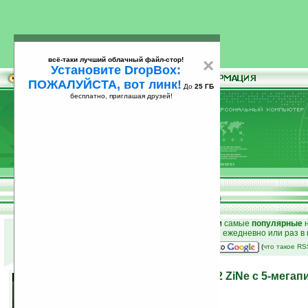
всё-таки лучший облачный файл-стор!
×
Установите DropBox:
ПОЖАЛУЙСТА, вот линк!
До
25 ГБ
бесплатно, приглашая друзей!
Установите
всё-таки лучший облачный файл-стор!
DropBox: ПОЖАЛУЙСТА, вот линк!
До
25
бесплатно, приглашая друзей!
ГБ
к началу раздела новостей
•
лучшие
новости
и
самые
популярные
н
простые
анонсы новостей
на email ежедневно или раз в
наш
на Google:
(
что такое R
Первое фото Motorola Z12 ZiNe с 5-мега
камерой
25.12.2007 21:40
просмотров: сегодня 2, всего 3398