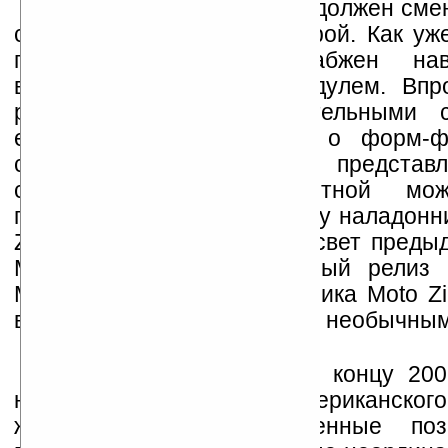
Телефон Moto ZiNe Z12 должен сме
с 3,2-мегапиксельной камерой. Как у
прежде, он будет снабжен нави
возможностями и WiFi-модулем. Впр
разночтения с предварительными с
если раньше говорилось о форм-фа
candybar», то на снимке представ
слайдер. Также непонятной мож
подготовку к скорому анонсу наладонн
Z12, хотя еще не увидела свет преды
Moto Z10. А одновременный релиз 
Moto ZiNe Z10 и ее преемника Moto Z
выглядеть по меньшей мере необычным
Впрочем, близящийся к концу 200
назвать успешным для американского
желание вернуть утраченные по