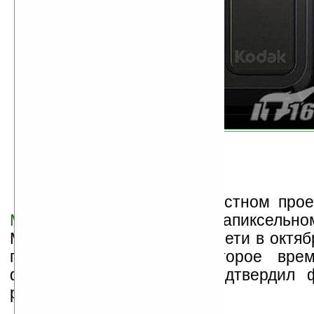
Впервые слухи о совместном прое
Motorola
и
Kodak
– 5-мегапиксельно
Moto ZiNe Z12 возникли в Сети в октябр
после чего спустя некоторое врем
филиал Motorola Spain подтвердил 
работ по его созданию.