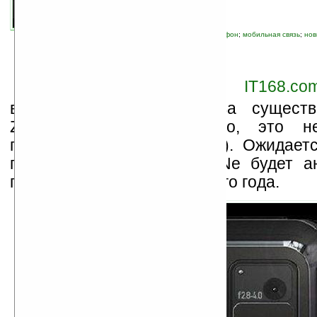
автор новости:
VMir
связанные темы:
Kodak
;
Motorola
;
камерофон
;
мобильная связь
;
нов
Н
а днях на сайте
IT168.co
визуальные доказательства сущест
ZiNe Z12 (если, конечно, это н
произведение «фотошопа»). Ожидаетс
представитель линейки ZiNe будет а
первом квартале следующего года.