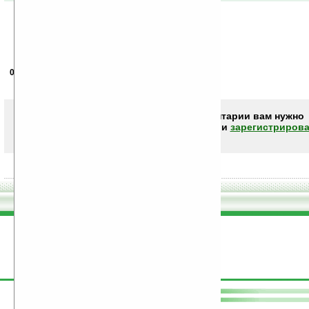
01.01.2008
- Dosu Kinuta
01:23
ХАТЮ очень хачу
Чтобы писать комментарии вам нужно
авторизоваться (войти)
или
зарегистрирова
поддержите
Ладошки