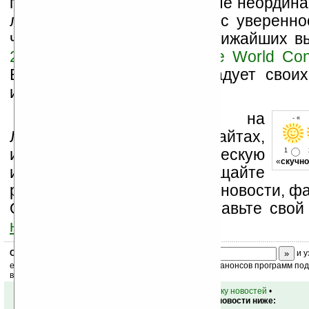
подтолкнуть на любые самые неордина
любом случае, уже можно с увереннос
что концерн Motorola на ближайших 
2008
в Лас-Вегасе и
Mobile World Co
Барселоне наверняка порадует своих
интересными новинками.
Устанавливайте линк на
- « 
Ладошки на своих сайтах,
изучайте коммерческую
1
«
скучно
информацию, посещайте
разделы сайта (форум, чат, новости, фа
Оцените эту новость и оставьте свой
ниже на странице
.
Скоро
конкурс
с призами! Подпишитесь:
и у
ежедневный или еженедельный дайджест новостей, анонсов программ под 
ваш почтовый ящик.
•
вернуться к списку новостей
•
Обсуждение этой новости ниже: