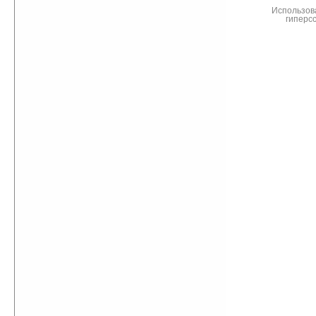
Использов
гиперс