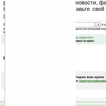
разделы сайта (форум, чат, новости, фа
Оцените эту новость и оставьте свой
ниже на странице
.
Скоро
конкурс
с призами! Подпишитесь:
и у
ежедневный или еженедельный дайджест новостей, анонсов программ под 
ваш почтовый ящик.
•
вернуться к списку новостей
•
Обсуждение этой новости ниже:
Ваше мнение будет первым.
Чтобы писать комментарии вам нужно
авторизоваться (войти)
или
зарегистрирова