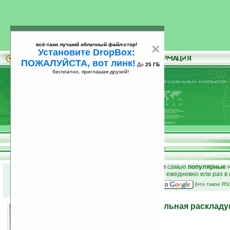
всё-таки лучший облачный файл-стор!
×
Установите DropBox:
ПОЖАЛУЙСТА, вот линк!
До
25 ГБ
бесплатно, приглашая друзей!
Установите
всё-таки лучший облачный файл-стор!
DropBox: ПОЖАЛУЙСТА, вот линк!
До
25
бесплатно, приглашая друзей!
ГБ
к началу раздела новостей
•
лучшие
новости
и
самые
популярные
н
простые
анонсы новостей
на email ежедневно или раз в
наш
на Google:
(
что такое R
Sony Ericsson Z770 — стильная расклад
интернет-пользователей
18.02.2008 22:46
просмотров: сегодня 1, всего 4376