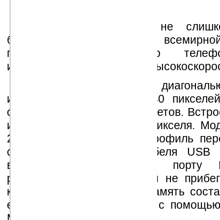
Тот, кому покажется не слиш
бороздить просторы всемирн
посредством мобильного телеф
использовать телефон как высокоскоро
Дисплей устройства с диагонал
имеет разрешение 320x240 пикселе
отобразить до 262 тысяч цветов. Встр
имеет разрешение 2 мегапикселя. Мод
2.0 поддерживает A2DP профиль пер
сигнала. С помощью кабеля USB 
возможно подключить к порту P
распечатывать фотографии не прибе
компьютера. Встроенная память соста
её легко можно увеличить с помощью
М2.