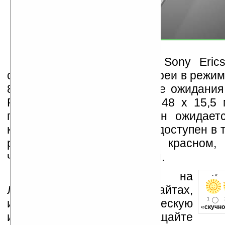
Время работы работы Sony Eric
стандартной литиевой батареи в режим
8 часов 30 минут, в режиме ожидания
Размеры устройства 93 х 48 х 15,5 
грамм. В продаже телефон ожидает
квартале 2008 года и будет доступен в 
решениях: вызывающим красном,
чёрным и изящным золотым.
Устанавливайте линк на
- « о
Ладошки на своих сайтах,
1
изучайте коммерческую
«
скучно
информацию, посещайте