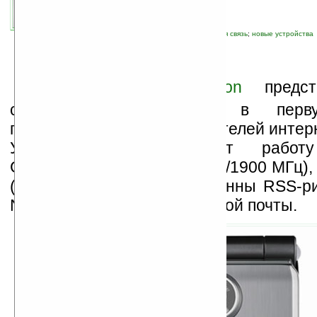
связанные темы:
SonyEricsson
;
мобильная связь
;
новые устройства
А
льянс
Sony Ericsson
предст
стильную раскладушку, в перв
предназначенную для любителей интер
Устройство поддерживает рабо
GSM/GPRS/EDGE (900/1800/1900 МГц)
(2100 МГц). Предустановленны RSS-ри
NetFront и клиент электронной почты.