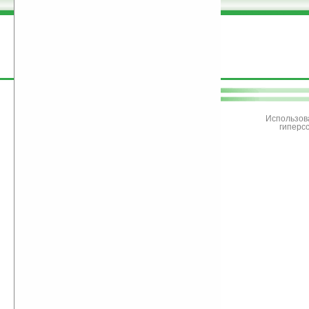
поддержите
Ладошки
Использов
гиперс