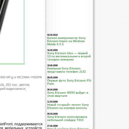
02.02.2010
Бизнес-коммуникатор Sony
Ericsson Aspen на Windows
Mobile 6.5.3
16.02.2009
Sony Ericsson Idou — первый
12-ти мегапиксельник и второй
тачскрин компании
18.06.2008
Компания Sony Ericsson
представила телефон J132
 1900 МГц) и WCDMA / HSDPA
08.05.2008
Первые фото Sony Ericsson P5i
Paris
), 262 тыс. цветов;
ией видеозаписи;
30.04.2008
Sony Ericsson W350 выйдет в
этом квартале
11.03.2008
Новый «старый» патент Sony
Ericsson на игровую консоль
05.03.2008
Sony-Ericsson анонсировала
небольшой слайдер T303
NetFront, поддерживаются
27.02.2008
ля мобильных устройств.
Новый слайдер Sony Ericsson