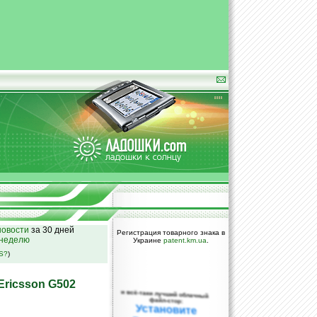
овости
за 30 дней
Регистрация товарного знака в
 неделю
Украине
patent.km.ua
.
SS?
)
ricsson G502
и всё-таки лучший облачный
файл-стор:
Установите
DropBox уже
сегодня!
ПОЖАЛУЙСТА,