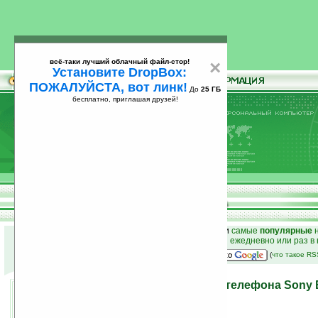
всё-таки лучший облачный файл-стор!
×
Установите DropBox:
ПОЖАЛУЙСТА, вот линк!
До
25 ГБ
бесплатно, приглашая друзей!
Установите
всё-таки лучший облачный файл-стор!
DropBox: ПОЖАЛУЙСТА, вот линк!
До
25
бесплатно, приглашая друзей!
ГБ
к началу раздела новостей
•
лучшие
новости
и
самые
популярные
н
простые
анонсы новостей
на email ежедневно или раз в
наш
на Google:
(
что такое R
Ждем завтрашний анонс телефона Sony E
22.04.2008 12:01
просмотров: сегодня 1, всего 3135
автор новости:
VMir