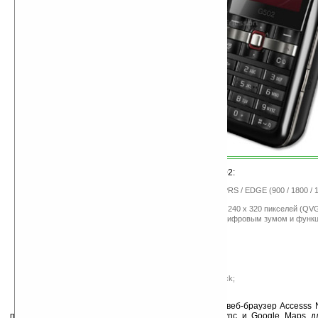
Технические характеристики Sony Ericsson G502:
поддержка трехдиапазонных сетей GSM / GPRS / EDGE (900 / 1800 /
(2100 МГц);
двухдюймовый TFT-дисплей с разрешением 240 x 320 пикселей (QVGA
двухмегапиксельная камера с 4-х кратным цифровым зумом и функц
коммуникации: Bluetooth 2.0 + EDR
порт USB 2.0;
32 МБ встроенной памяти;
слот для карт памяти Memory Stick Micro;
платформа A2;
цвет корпуса: Brilliant Hazel и Champagne Black;
размеры – 109 х 46 х 13,5 мм, вес – 83,5 гр.
Известно так же, что в телефоне установлен веб-браузер Accesss 
программные продукты Microsoft Exchange Activesync и Google Maps д