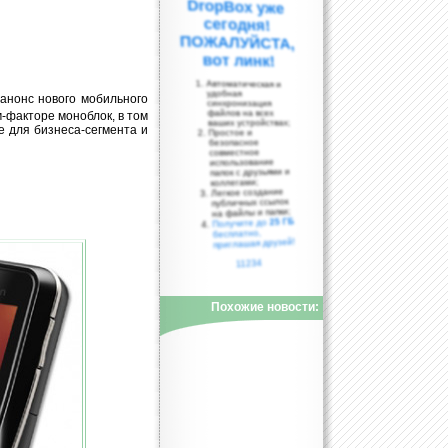
вот линк!
Автоматическая и
удобная
 анонс нового мобильного
синхронизация
файлов на всех
-факторе моноблок, в том
ваших устройствах;
е для бизнеса-сегмента и
Простое и
безопасное
совместное
использование
папок с друзьями и
коллегами;
Легкое создание
публичных ссылок
на файлы и папки;
25 ГБ
Получите до
бесплатно,
приглашая друзей!
11234
Похожие новости: