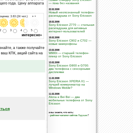
щего года. Цену аппарата
— пока без названия
22.02.2008
Новый неопознанный телефон-
раскладушка от Sony Ericsson
ценка: 3.63 (24 чел.) » +
18.02.2008
Sony Ericsson Z770 — стильная
раскладушка для активных
2
3
4
5
интернет-пользователей
интересно
»
18.02.2008
Sony Ericsson C902 и C702 —
новые камерофоны
знайте, а также получайте
13.02.2008
ваш КПК, акций сайта на
W980i — старший телефон-
плеер от Sony Ericsson
13.02.2008
Sony Ericsson G900 и G700:
два телефона с сенсорными
дисплеями
11.02.2008
Sony Ericsson XPERIA X1 —
лучший коммуникатор на
Windows Mobile?
11.02.2008
Alona и Bei Bei — два
мобильных телефона от Sony
Ericsson
ться
а вы знаете, что есть:
-
рейтинг-каталог сайтов
Ладошек
?