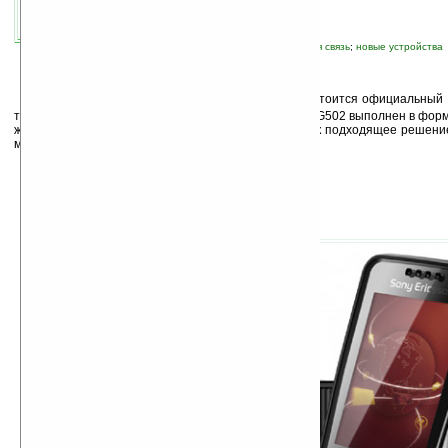
связанные темы:
SonyEricsson
;
мобильная связь
;
новые устройства
Е
сли верить блогу
blog.se-nse.net
, завтра состоится официальный
телефона Sony Ericsson G502 (кодовое имя Emelie). G502 выполнен в форм
же стиле, что и модель K530, и позиционируется как подходящее решени
молодежи.