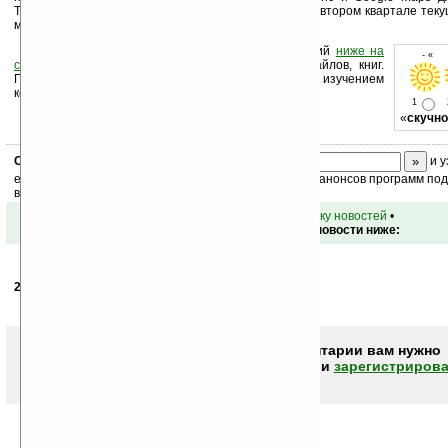
Телефон Sony Ericsson G502 поступит в продажу во втором квартале теку
мы, очевидно, узнаем завтра.
Оцените новость и оставьте свой комментарий
ниже на
- « о
странице
,
подпишитесь
на рассылку новостей, файлов, книг.
Поддержите Ладошки своей посещаемостью, изучением
коммерческой информации, ссылками.
1
«
скучно
Скоро
конкурс
с призами! Подпишитесь:
и у
ежедневный или еженедельный дайджест новостей, анонсов программ под 
ваш почтовый ящик.
•
вернуться к списку новостей
•
Обсуждение этой новости ниже:
29.04.2008
- Stookii
08:16
Обычная лажа = типо к790 и к800
Чтобы писать комментарии вам нужно
авторизоваться (войти)
или
зарегистрирова