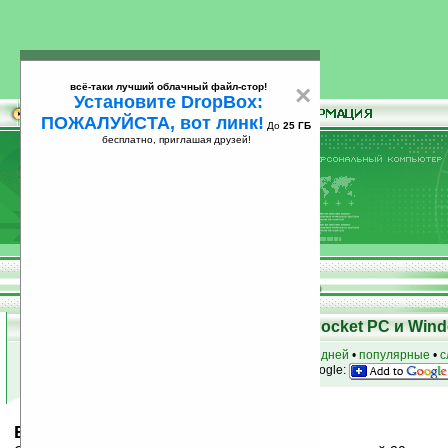
всё-таки лучший облачный файл-стор!
×
Установите DropBox:
ПОЖАЛУЙСТА, вот линк!
До
25 ГБ
бесплатно, приглашая друзей!
Установите
всё-таки лучший облачный файл-стор!
DropBox: ПОЖАЛУЙСТА, вот линк!
До
25
бесплатно, приглашая друзей!
ГБ
Скачать программы для КПК Pocket PC и Wind
к началу раздела
•
за сегодня
•
за 3 дня
•
за 7 дней
•
популярные
•
с
анонсы программ на email
• наш
на Google:
Babylon Mobile for Smartphone v8