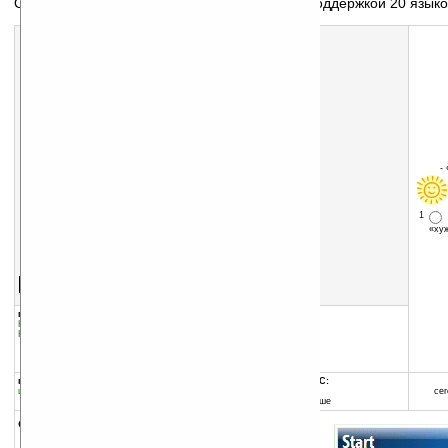
Онлайновый переводчик для смартфонов с поддержкой 20 языко
-
1
«х
Скачать программу:
размер:
744 Кб
скачать
программу
группы программы:
добавлена:
16.09.2007
Наука
:
Словари и переводчики
обновлена:
31.05.2010
Коммуникации и сети
:
Интернет
автор программы:
Babylon Ltd.
www.babylon.com/
программа:
совместима с Pocket PC:
шареварная
ARM процессор и выше
сег
Windows Mobile 5.0 и выше
описание: