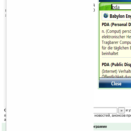
Babylon Mobile — это онлайновый
переводчик с поддержкой перевода 20
языков.
Особенности:
Языки: Русский, Немецкий,
Английский, Французский,
Итальянский, Испанский, Датский,
Корейский, Турецкий, Арабский и
другие.
Постоянно обновляемые словарные
базы.
Низкие системные требования.
Перевод текстов.
Результаты из Wikipedia.
Актуальные словари.
Babylon Mobile (PocketPC)
Скоро
конкурс
с призами! Подпишитесь:
и у
получайте ежедневный или еженедельный дайджест новостей, анонсов пр
акций сайта на ваш почтовый ящик.
Отзывы о программе