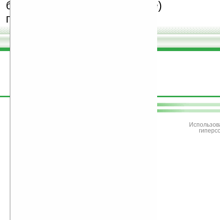
бесплатные (freeware)
программы.
поддержите
Ладошки
Использов
гиперс