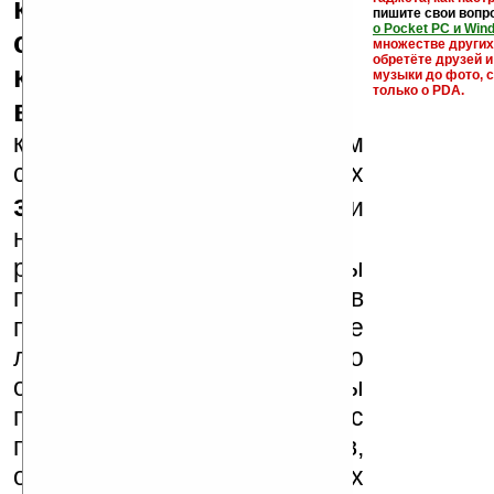
кряки - лекарства,
пишите свои вопр
о Pocket PC и Win
серийные номера,
множестве други
обретёте друзей и
ключи и ссылки на
музыки до фото, с
только о PDA.
варезные сайты
к публикации на нашем
сайте в комментариях
запрещены
, как и
несанкционированная
реклама (спам). Мы
поддерживаем авторов
программ и развитие
легального программного
обеспечения. Также мы
призываем Вас
поддерживать авторов,
особенно создающих