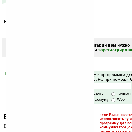
Ваше мнение будет первым.
Чтобы писать комментарии вам нужно
авторизоваться (войти)
или
зарегистрирова
Помогите Ладошкам стать лучше
Поиск по сайту и программам дл
своей поддержкой.
Mobile и Pocket PC при помощи
Хочешь футболку?
только по сайту
только 
по сайту и форуму
Web
Еще раз обращаем
если Вы не знаете
использовать ту 
кейгены,
программу для ва
внимание, что
коммуникатора, с
гаджета, как настр