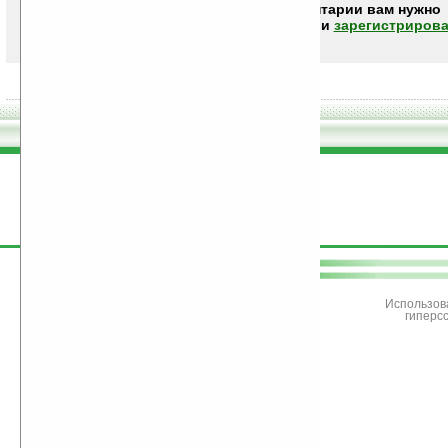
Чтобы писать комментарии вам нужно
авторизоваться (войти)
или
зарегистрирова
поддержите
Ладошки
Использов
гиперс