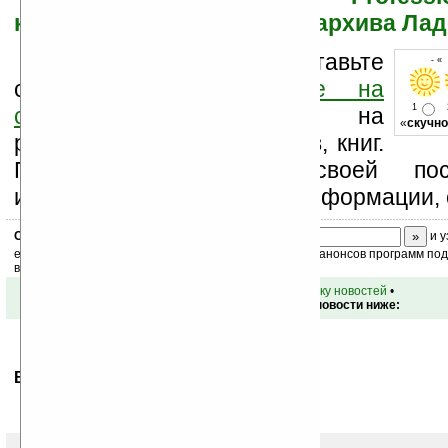
коммуникаторов и КПК из архива Ла
Оцените новость и оставьте
- «
свой комментарий
ниже на
1
странице
,
подпишитесь
на
«
скучно
рассылку новостей, файлов, книг.
Поддержите Ладошки своей посе
изучением коммерческой информации, 
Скоро
конкурс
с призами! Подпишитесь:
и у
ежедневный или еженедельный дайджест новостей, анонсов программ под 
ваш почтовый ящик.
•
вернуться к списку новостей
•
Обсуждение этой новости ниже:
Ваше мнение будет первым.