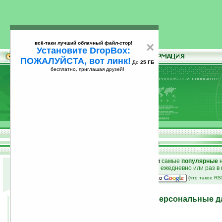
всё-таки лучший облачный файл-стор!
×
Установите DropBox:
ПОЖАЛУЙСТА, вот линк!
До
25 ГБ
бесплатно, приглашая друзей!
Установите
всё-таки лучший облачный файл-стор!
DropBox: ПОЖАЛУЙСТА, вот линк!
До
25
бесплатно, приглашая друзей!
ГБ
к началу раздела новостей
•
лучшие
новости
и
самые
популярные
н
простые
анонсы новостей
на email ежедневно или раз в
наш
на Google:
(
что такое R
Программа дня: eWallet (персональные 
замком)
21.02.2008 22:08
просмотров: сегодня 1, всего 3315