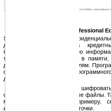
автор новости:
Дмитрий Найдёнов
связанные темы:
Pocket PC
;
Pocket PC Phone Edition, покетофоны
;
программы
П
рограмма
eWallet (Professional Ed
Software
сохраняет конфиденциаль
данных: пароли, номера кредитны
банковских счетов и прочую информа
трудно постоянно хранить в памяти,
доверить бумажным носителям. Програ
одним из лидеров продаж программног
для Pocket PC.
Программа позволяет шифроват
отельные данные, но и целые файлы. 
можно зашифровать, к примеру, ск
изображение кредитной карточки.