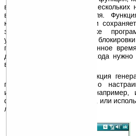
входа в программу после нескольких 
вводов логина или пароля. Функци
копирования автоматически сохраняе
закрытии или блокировке прогр
установить таймер для блокировки
программа через определенное время
доступ к данным, и для входа нужно 
ввести пароль.
У программы есть функция генер
паролей, при этом можно настраи
используемых символов, например, 
фразы символы пунктуации, или исполь
литеры.