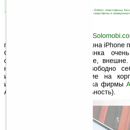
связанные темы:
iPhone
;
Pocket PC Phone Edition, покетофоны
;
Кит
мобильные телефоны
;
новые устройства
;
смартфоны и коммуникат
В
Интернет-магазине
Solomobi.c
предложение очередного клона iPhone 
Cool999. При этом новинка очен
оригинал. По крайней мере, внешне.
непонятно, почему так свободно се
изготовители, разместившие на кор
изображение торгового знака фирмы
A
Apple разрешила такую вольность).