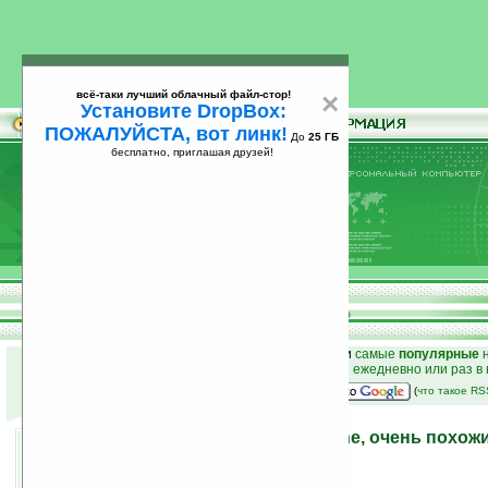
всё-таки лучший облачный файл-стор!
×
Установите DropBox:
ПОЖАЛУЙСТА, вот линк!
До
25 ГБ
бесплатно, приглашая друзей!
Установите
всё-таки лучший облачный файл-стор!
DropBox: ПОЖАЛУЙСТА, вот линк!
До
25
бесплатно, приглашая друзей!
ГБ
к началу раздела новостей
•
лучшие
новости
и
самые
популярные
н
простые
анонсы новостей
на email ежедневно или раз в
наш
на Google:
(
что такое R
Cool999 — WM-клон iPhone, очень похож
17.03.2008 17:01
просмотров: сегодня 1, всего 7942
автор новости:
VMir