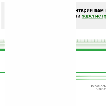
Чтобы писать комментарии вам
авторизоваться (войти)
или
зарегист
поддержите
Ладошки
Использов
гиперс