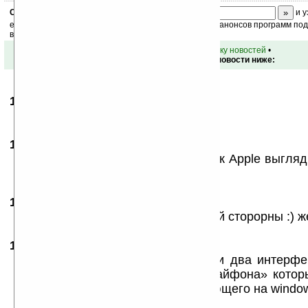
Скоро
конкурс
с призами! Подпишитесь:
и у
ежедневный или еженедельный дайджест новостей, анонсов программ под 
ваш почтовый ящик.
•
вернуться к списку новостей
•
Обсуждение этой новости ниже:
18.03.2008
- coolikoff
08:45
китайцы как всегда на высоте :)
18.03.2008
- AVS-SSS
09:17
Автор статьи ошибся,торговый знак Apple выгляд
все предусмотрели
18.03.2008
- zh00k
23:56
Китайцы надкусили яблоко с другой сторорны :) ж
16.07.2008
- ya-ne-skeptic
10:34
Тут дисплей 3.2 на самом деле, и два интерфе
Touch flo и «китайский эмулятор айфона» котор
каждый клон яблокофона, работающего на window