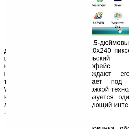
У телефона Cool999 3,5-дюймов
дисплей с разрешением 320х240 пиксе
цветов), пользовательский 
напоминающий интерфейс «я
наладонника. Как утверждают его
телефон Cool999 работает под 
Windows Mobile 6.0 с поддержкой тех
FLO (скорее всего используется од
лаунчеров для WM, имитирующий инте
—
прим. ред.
).
Также известно, что новинка об