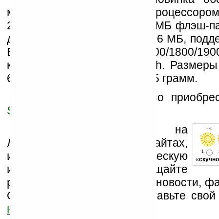
мегапиксельной камерой, процессоро
200 МГц, 64 МБ ОЗУ и 128 МБ флэш-па
для карт памяти microSD 256 МБ, подд
EDGE/GPRS/GSM (900/1800/1
коммуникации USB/Bluetooth. Размер
62,8х119х15,7 мм, вес — 135 грамм.
Телефон Cool999 можно приобре
Solomobi.com
по цене $310.
Устанавливайте линк на
- « о
Ладошки на своих сайтах,
1
изучайте коммерческую
«
скучно
информацию, посещайте
разделы сайта (форум, чат, новости, фа
Оцените эту новость и оставьте свой
ниже на странице
.