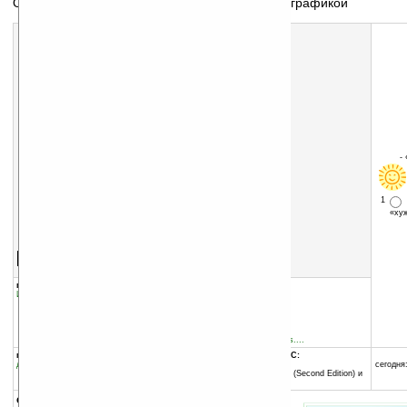
Отличная пошаговая стратегия с мультяшной графикой
-
1
«х
Скачать программу:
размер:
4016 Кб
скачать
программу
группы программы:
добавлена:
14.11.2007
Игры
:
Стратегические
обновлена:
22.11.2007
автор программы:
AIM Productions NV
www.aimproductions.be
ppc_help@aimproductions....
программа:
совместима с Pocket PC:
демоверсия
ARM процессор
сегодня:
Windows Mobile 2003 SE (Second Edition) и
выше
описание: