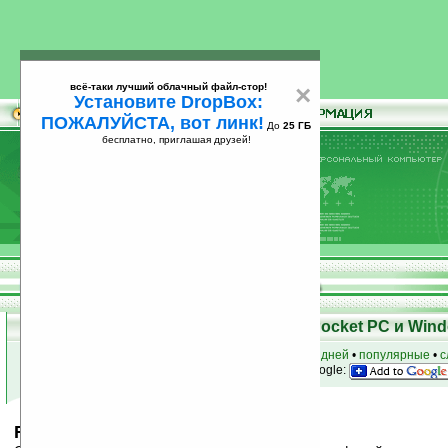
всё-таки лучший облачный файл-стор!
×
Установите DropBox:
ПОЖАЛУЙСТА, вот линк!
До
25 ГБ
бесплатно, приглашая друзей!
Установите
всё-таки лучший облачный файл-стор!
DropBox: ПОЖАЛУЙСТА, вот линк!
До
25
бесплатно, приглашая друзей!
ГБ
Скачать программы для КПК Pocket PC и Wind
к началу раздела
•
за сегодня
•
за 3 дня
•
за 7 дней
•
популярные
•
с
анонсы программ на email
• наш
на Google:
Rabbit Wars v1.0.0