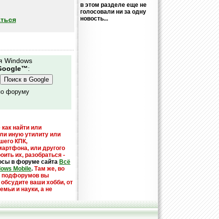
в этом разделе еще не
голосовали ни за одну
новость...
ться
я Windows
Google™
:
по форуму
 как найти или
или иную утилиту или
шего КПК,
мартфона, или другого
оить их, разобраться -
осы в форуме сайта
Всё
dows Mobile
.
Там же, во
х подфорумов вы
 обсудите ваши хобби, от
емьи и науки, а не