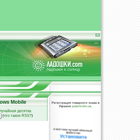
ows Mobile
Регистрация товарного знака в
Украине
patent.km.ua
.
лучайная десятка
(
что такое RSS?
)
и всё-таки лучший облачный
файл-стор:
Установите
DropBox уже
сегодня!
ПОЖАЛУЙСТА,