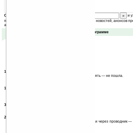
Скоро
конкурс
с призами! Подпишитесь:
и у
получайте ежедневный или еженедельный дайджест новостей, анонсов пр
акций сайта на ваш почтовый ящик.
Отзывы о программе
17.01.2008
- Krokello
16:25
Демка не установилась на карточку. Поставил в помять — не пошла.
Лажа короче.
17.09.2008
- 447087
09:27
у меня НТС Р3400.
Не пошла, не под каким предлогом.
30.10.2008
- tema1401
21:33
Круто
23.03.2009
- LORDeX
09:55
Поставил игру, запускаю, как через программы, так и через проводник —
закрывается. КПК — Glofiish X600