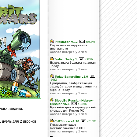
Infestation v1.2
6063Кб
Вырвитесь из окружения
инопланетян
совпал интерес у 2 чел.
Zodiac Today 1
492Кб
Вывод знака Зодиака на экран
Today
совпал интерес у 1 чел.
Today Batteryline v1.0
94Кб
Программа, отображающая
заряд батареи в виде линии на
экране Today
совпал интерес у 1 чел.
SlovoEd Russian-Hebrew-
Russian v6.1
5119Кб
Русский-иврит и иврит-русский
чики, медики.
словарь для Pocket PC
совпал интерес у 1 чел.
 дуэль для 2 игроков
CHTSLoco v1.10
4010Кб
Показывает ваше
местоположение в CHT
совпал интерес у 1 чел.