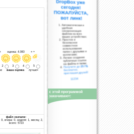
вот линк!
Автоматическая и
удобная
синхронизация
файлов на всех
ваших устройствах;
Простое и
безопасное
совместное
использование
папок с друзьями и
 « оценка: 4.083 » +
коллегами;
Легкое создание
публичных ссылок
на файлы и папки;
2
3
4
5
25 ГБ
Получите до
бесплатно,
уже
ваша оценка
лучше»
приглашая друзей!
11234
с этой программой
закачивают:
файл скачали:
 0, вчера: 0, неделя: 1, месяц: 2,
всего: 5723