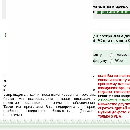
Чтобы писать комментарии вам нужно
авторизоваться (войти)
или
зарегистрирова
Помогите Ладошкам стать лучше
Поиск по сайту и программам дл
своей поддержкой.
Mobile и Pocket PC при помощи
Хочешь футболку?
только по сайту
только 
по сайту и форуму
Web
кейгены, кряки -
если Вы не знаете
Еще раз обращаем внимание, что
использовать ту 
лекарства, серийные номера, ключи и
программу для ва
ссылки на варезные сайты
коммуникатора, с
к публикации на нашем сайте в комментариях
гаджета, как настр
запрещены
, как и несанкционированная реклама
пишите свои вопр
(спам). Мы поддерживаем авторов программ и
о Pocket PC и Win
развитие легального программного обеспечения.
множестве други
Также мы призываем Вас поддерживать авторов,
обретёте друзей и
особенно создающих бесплатные (freeware)
музыки до фото, с
программы.
только о PDA.