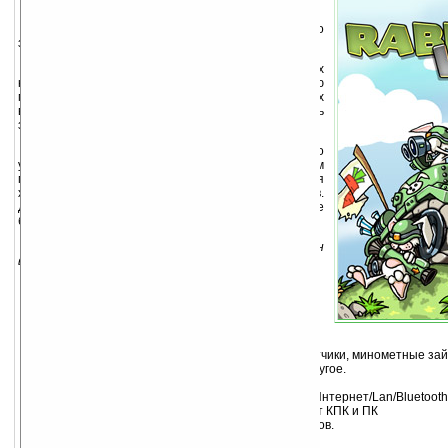
Пора узнать, кто реальный кролик, а кто
зайчишка!
В этой игре вы поведете армию «голодных
кроликов», которые будут бороться за последнюю
морковь. Ваша задача искать и уничтожать всех
враждебных кроликов на вашей территории и вновь
завоевывать земли, которые вы могли потерять!
Единственный путь одержать победу, это
узнать сильные и слабые стороны ваших войск. Вам
может пригодиться любая грязная тактическая
хитрость, чтобы обмануть ваших противников.
Думайте быстро, действуйте жестко, заложников не
брать!
Это — грязная война, но кто-то должен
воевать...
Характеристики:
Пошаговая стратегия с отличным юмором.
Бесплатная версия для ПК включена в архив!
10 различных ландшафтов для битв
Много различных юнитов: пехота, гранатометчики, минометные зай
Много техники: танки, джипы, мотоциклы и другое.
Одиночная игра с 3 уровнями сложности.
Многопользовательский режим до 4 игроков Интернет/Lan/Bluetooth,
Многопользовательский режим поддерживает КПК и ПК
Смешные и остроумные комментарии кроликов.
Отличная графика и спецэффекты