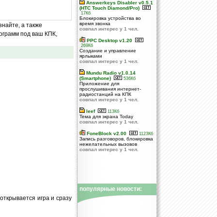
Answerkeys Disabler v0.5.1
(HTC Touch Diamond/Pro)
17Кб
Блокировка устройства во
время звонка
знайте, а также
совпал интерес у 1 чел.
ограмм под ваш КПК,
PPC Desktop v1.20
269Кб
Создание и управление
ярлыками
совпал интерес у 1 чел.
Mundu Radio v1.0.14
(Smartphone)
536Кб
Приложение для
прослушивания интернет-
радиостанций на КПК
совпал интерес у 1 чел.
leef
113Кб
Тема для экрана Today
совпал интерес у 1 чел.
FoneBlock v2.00
1123Кб
Запись разговоров, блокировка
нежелательных вызовов
совпал интерес у 1 чел.
популярные новости:
 открывается игра и сразу