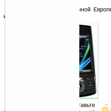
Выход новинки в Восточной Европ
июнь.
Оцените новость и оставьте
- « о