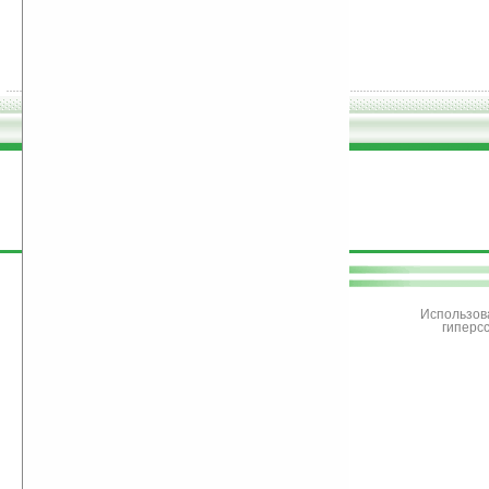
поддержите
Ладошки
Использов
гиперс