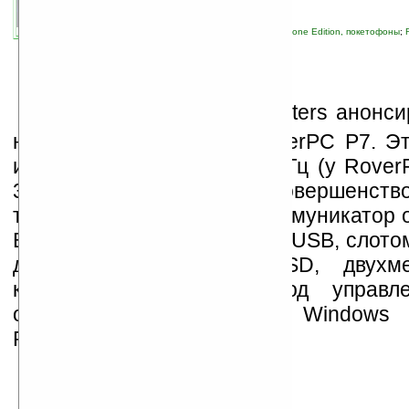
связанные темы:
Pocket PC
;
Pocket PC Phone Edition, покетофоны
;
смартфоны и коммуникаторы
К
омпания Rover Computers анонси
нового коммуникатора RoverPC P7. Эт
имеет процессор на 416 МГц (у Rover
300 МГц). Еще одним усовершенств
тачскрин на 2,8 дюйма. Коммуникатор 
Bluetooth 2.0, разъёмом miniUSB, слот
для карт памяти microSD, двухмег
камерой, и работает под управл
операционной системы Windows 
Professional.