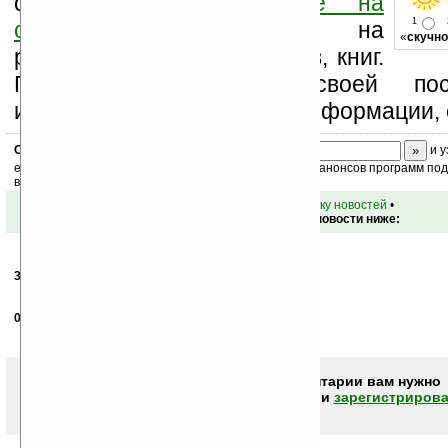
свой комментарий
ниже на
1
странице
,
подпишитесь
на
«
скучно
рассылку новостей, файлов, книг.
Поддержите Ладошки своей посе
изучением коммерческой информации, 
Скоро
конкурс
с призами! Подпишитесь:
и у
ежедневный или еженедельный дайджест новостей, анонсов программ под 
ваш почтовый ящик.
•
вернуться к списку новостей
•
Обсуждение этой новости ниже:
30.05.2008
- joinqwerty
18:41
Фе... Неособенно удачній клон Гнусмаса І710...
02.06.2008
- Simix
11:39
Вылитый Самсунг :)
Чтобы писать комментарии вам нужно
авторизоваться (войти)
или
зарегистрирова