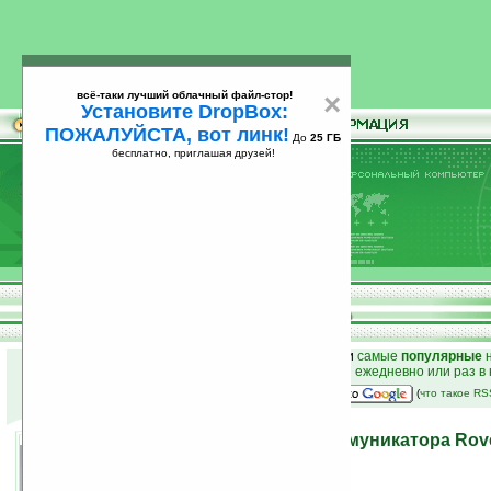
всё-таки лучший облачный файл-стор!
×
Установите DropBox:
ПОЖАЛУЙСТА, вот линк!
До
25 ГБ
бесплатно, приглашая друзей!
Установите
всё-таки лучший облачный файл-стор!
DropBox: ПОЖАЛУЙСТА, вот линк!
До
25
бесплатно, приглашая друзей!
ГБ
к началу раздела новостей
•
лучшие
новости
и
самые
популярные
н
простые
анонсы новостей
на email ежедневно или раз в
наш
на Google:
(
что такое R
Анонсирован выход коммуникатора Rov
30.05.2008 16:49
просмотров: сегодня 1, всего 3055
автор новости:
Ira_Korn