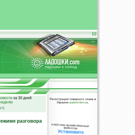
овости
за 30 дней
Регистрация товарного знака в
 неделю
Украине
patent.km.ua
.
SS?
)
 режиме разговора
и всё-таки лучший облачный
файл-стор:
Установите
DropBox уже
сегодня!
ПОЖАЛУЙСТА,