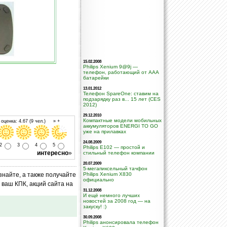
15.02.2008
Philips Xenium 9@9j —
телефон, работающий от AAA
батарейки
13.01.2012
Телефон SpareOne: ставим на
подзарядку раз в... 15 лет (CES
2012)
29.12.2010
Компактные модели мобильных
оценка: 4.67 (9 чел.) » +
аккумуляторов ENERGI TO GO
уже на прилавках
24.08.2009
2
3
4
5
Philips E102 — простой и
интересно
»
стильный телефон компании
20.07.2009
5-мегапиксельный тачфон
знайте, а также получайте
Philips Xenium X830
официально
ваш КПК, акций сайта на
31.12.2008
И ещё немного лучших
новостей за 2008 год — на
закуску! :)
30.09.2008
Philips анонсировала телефон