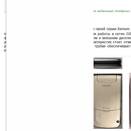
автор новости:
Ira_Korn
связанные темы:
Philips
;
источники питания
;
мобильные телефоны
;
экономичность
К
омпания Philips вскоре выпустит пополнение своей серии Xenium.
представляет собой довольно простой телефон для работы в сетях G
форм-факторе раскладушки, оснащённый внутренним и внешним диспле
для карт памяти microSD. Из других известных характеристик стоит от
работы устройства. Невероятно, но батарея этой трубки обеспечивает
месяца работы в режиме ожидания.