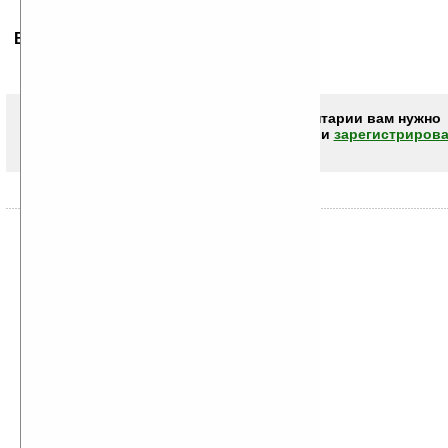
Ваше мнение будет первым.
Чтобы писать комментарии вам нужно
авторизоваться (войти)
или
зарегистрирова