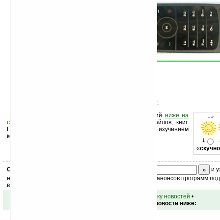
Данных о цене и дате выхода новинки пока нет.
Оцените новость и оставьте свой комментарий
ниже на
- « 
странице
,
подпишитесь
на рассылку новостей, файлов, книг.
Поддержите Ладошки своей посещаемостью, изучением
коммерческой информации, ссылками.
1
«
скучно
Скоро
конкурс
с призами! Подпишитесь:
и у
ежедневный или еженедельный дайджест новостей, анонсов программ под 
ваш почтовый ящик.
•
вернуться к списку новостей
•
Обсуждение этой новости ниже: