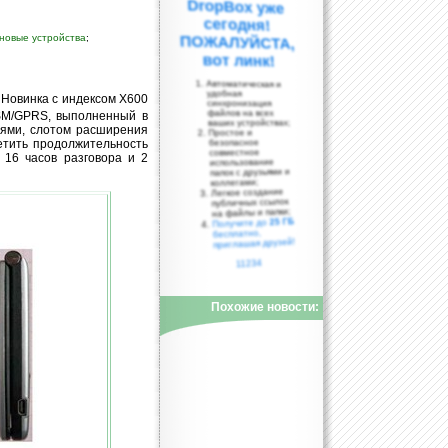
новые устройства
;
вот линк!
Автоматическая и
удобная
 Новинка с индексом X600
синхронизация
файлов на всех
SM/GPRS, выполненный в
ваших устройствах;
ями, слотом расширения
Простое и
метить продолжительность
безопасное
совместное
 16 часов разговора и 2
использование
папок с друзьями и
коллегами;
Легкое создание
публичных ссылок
на файлы и папки;
25 ГБ
Получите до
бесплатно,
приглашая друзей!
11234
Похожие новости: