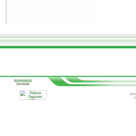
поддержите
Ладошки
Исп
г