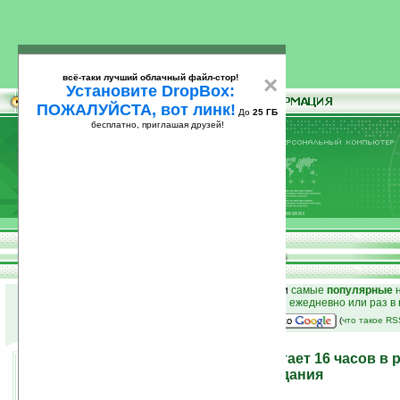
всё-таки лучший облачный файл-стор!
×
Установите DropBox:
ПОЖАЛУЙСТА, вот линк!
До
25 ГБ
бесплатно, приглашая друзей!
Установите
всё-таки лучший облачный файл-стор!
DropBox: ПОЖАЛУЙСТА, вот линк!
До
25
бесплатно, приглашая друзей!
ГБ
к началу раздела новостей
•
лучшие
новости
и
самые
популярные
н
простые
анонсы новостей
на email ежедневно или раз в
наш
на Google:
(
что такое R
Philips Xenium X600 работает 16 часов в
и 2 месяца в режиме ожидания
06.08.2008 20:44
просмотров: сегодня 4, всего 2716