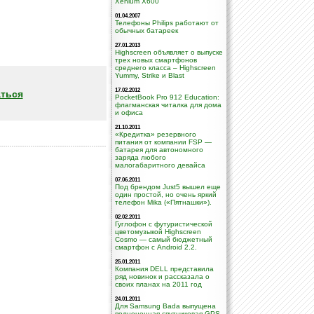
Xenium X600
01.04.2007
Телефоны Philips работают от
обычных батареек
27.01.2013
Highscreen объявляет о выпуске
трех новых смартфонов
среднего класса – Highscreen
Yummy, Strike и Blast
17.02.2012
ться
PocketBook Pro 912 Education:
флагманская читалка для дома
и офиса
21.10.2011
«Кредитка» резервного
питания от компании FSP —
батарея для автономного
заряда любого
малогабаритного девайса
07.06.2011
Под брендом Just5 вышел еще
один простой, но очень яркий
телефон Mika («Пятнашки»).
02.02.2011
Гуглофон с футуристической
цветомузыкой Highscreen
Cosmo — самый бюджетный
смартфон с Android 2.2.
25.01.2011
Компания DELL представила
ряд новинок и рассказала о
своих планах на 2011 год
24.01.2011
Для Samsung Bada выпущена
полноценная спутниковая GPS-