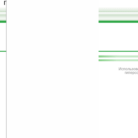
программы.
поддержите
Ладошки
Использов
гиперс