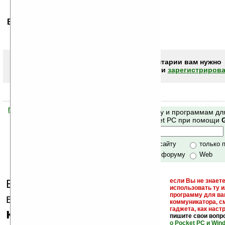
Ваше мнение будет первым.
Чтобы писать комментарии вам нужно
авторизоваться (войти)
или
зарегистрирова
Помогите Ладошкам стать лучше
Поиск по сайту и программам дл
своей поддержкой.
Mobile и Pocket PC при помощи
Хочешь футболку?
только по сайту
только 
по сайту и форуму
Web
Еще раз обращаем
если Вы не знаете
использовать ту 
кейгены,
программу для ва
внимание, что
коммуникатора, с
гаджета, как настр
кряки - лекарства,
пишите свои вопр
о Pocket PC и Win