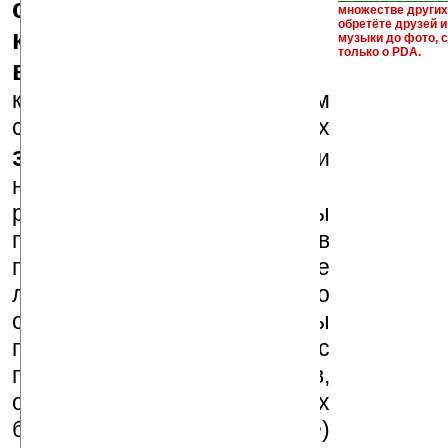
серийные номера,
множестве други
обретёте друзей и
ключи и ссылки на
музыки до фото, с
только о PDA.
варезные сайты
к публикации на нашем
сайте в комментариях
запрещены
, как и
несанкционированная
реклама (спам). Мы
поддерживаем авторов
программ и развитие
легального программного
обеспечения. Также мы
призываем Вас
поддерживать авторов,
особенно создающих
бесплатные (freeware)