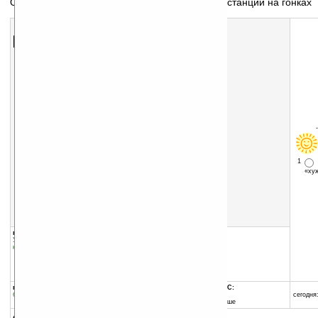
Отслеживание по GPS время прохождения дистанции на гонках
Скачать программу:
размер:
578 Кб
скачать
files/iLap.CAB
1
«х
группы программы:
добавлена:
27.11.2008
Управление информацией
:
Часы и
обновлена:
07.03.2009
календари
автор программы:
ilaptiming.com
www.ilaptiming.com
info@ilaptiming.com
программа:
совместима с Pocket PC:
бесплатная
ARM процессор и выше
сегодня:
Windows Mobile 5.0 и выше
описание: