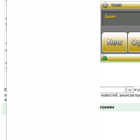
На основании данных полученных
от GPS, программа фиксирует время
прохождения дистанции. Это не
заменимый помощник на гонках!
iLap ведет детальную историю, так
что вы всегда будете иметь доступ к
данным.
Поддерживает экраны 320x240,
640x480, 800x600 и 200x400. Работает на
устройствах с WM5.0 и 6.0.
Скоро
конкурс
с призами! Подпишитесь:
и у
получайте ежедневный или еженедельный дайджест новостей, анонсов пр
акций сайта на ваш почтовый ящик.
Отзывы о программе