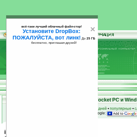
всё-таки лучший облачный файл-стор!
×
Установите DropBox:
ПОЖАЛУЙСТА, вот линк!
До
25 ГБ
бесплатно, приглашая друзей!
Установите
всё-таки лучший облачный файл-стор!
DropBox: ПОЖАЛУЙСТА, вот линк!
До
25
бесплатно, приглашая друзей!
ГБ
Скачать программы для КПК Pocket PC и Wind
к началу раздела
•
за сегодня
•
за 3 дня
•
за 7 дней
•
популярные
•
с
анонсы программ на email
• наш
на Google:
iLap v0.12 beta