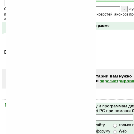
Скоро
конкурс
с призами! Подпишитесь:
и у
получайте ежедневный или еженедельный дайджест новостей, анонсов пр
акций сайта на ваш почтовый ящик.
Отзывы о программе
Ваше мнение будет первым.
Чтобы писать комментарии вам нужно
авторизоваться (войти)
или
зарегистрирова
Помогите Ладошкам стать лучше
Поиск по сайту и программам дл
своей поддержкой.
Mobile и Pocket PC при помощи
Хочешь футболку?
только по сайту
только 
по сайту и форуму
Web