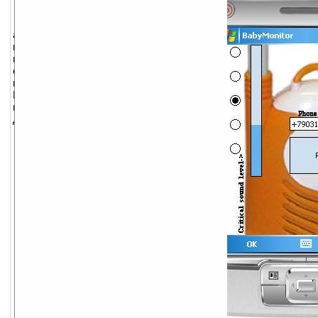
BabyMonitor является
аналогом радионяни. Всё очень
просто – Вы оставляете свой
мобильный телефон в комнате, где
спит ребёнок и когда он проснется,
программа позвонит на указанный
Вами номер (это может быть номер
мобильного телефона супруга или
домашнего телефона).