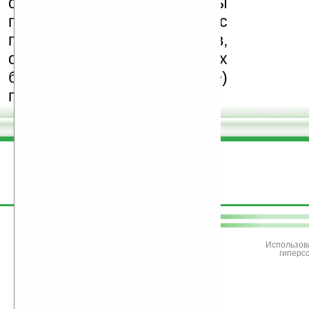
обеспечения. Также мы
призываем Вас
поддерживать авторов,
особенно создающих
бесплатные (freeware)
программы.
поддержите
Ладошки
Использов
гиперс