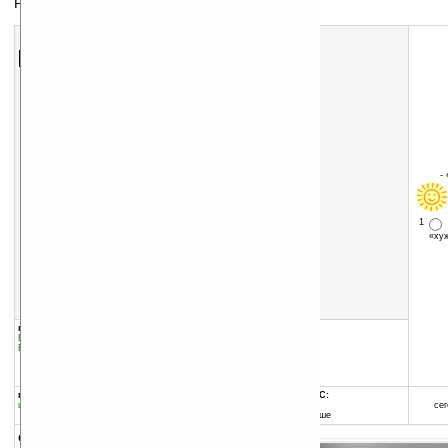
Радионяня
Скачать программу:
размер:
4431 Кб
скачать
программу
-
1
«х
группы программы:
добавлена:
23.12.2008
Быт, семья, спорт
:
Семья
обновлена:
20.01.2009
Быт, семья, спорт
:
прочее
автор программы:
Павел Ананьев
www.softformobile.ru
программа:
совместима с Pocket PC:
шареварная
ARM процессор
сег
Windows Mobile 5.0 и выше
описание: