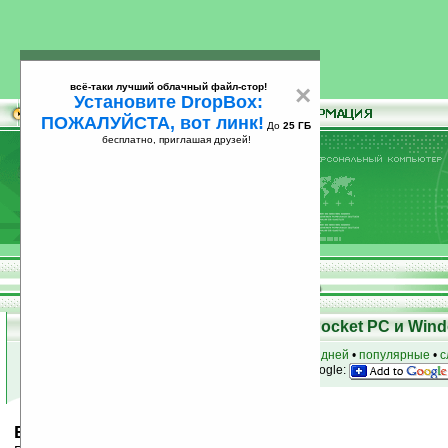
всё-таки лучший облачный файл-стор!
×
Установите DropBox:
ПОЖАЛУЙСТА, вот линк!
До
25 ГБ
бесплатно, приглашая друзей!
Установите
всё-таки лучший облачный файл-стор!
DropBox: ПОЖАЛУЙСТА, вот линк!
До
25
бесплатно, приглашая друзей!
ГБ
Скачать программы для КПК Pocket PC и Wind
к началу раздела
•
за сегодня
•
за 3 дня
•
за 7 дней
•
популярные
•
с
анонсы программ на email
• наш
на Google:
BabyMonitor v1.3