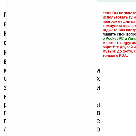
Еще раз обращаем
если Вы не знаете
использовать ту 
кейгены,
программу для ва
внимание, что
коммуникатора, с
гаджета, как настр
кряки - лекарства,
пишите свои вопр
о Pocket PC и Win
серийные номера,
множестве други
обретёте друзей и
ключи и ссылки на
музыки до фото, с
только о PDA.
варезные сайты
к публикации на нашем
сайте в комментариях
запрещены
, как и
несанкционированная
реклама (спам). Мы
поддерживаем авторов
программ и развитие
легального программного