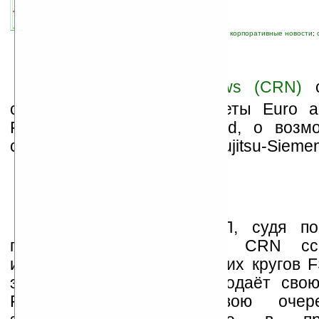
связанные темы:
Fujitsu
;
Lenovo
;
Siemens
;
корпоративные новости
;
C
omputer Reseller News (CRN)
с
ссылкой на немецкие газеты Euro 
Financial Times Deutschland, о возм
совместного предприятия Fujitsu-Sieme
Решение о судьбе СП, судя по
принято. Оба источника CRN сс
информацию из руководящих кругов F
этим данным, Siemens продаёт сво
Fujitsu, которая, в свою очер