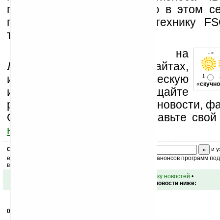
продолжит свою экспансию в этом се
продавая, теперь уже и технику F
торговой маркой.
Устанавливайте линк на
- « 
Ладошки на своих сайтах,
изучайте коммерческую
1
«
скучно
информацию, посещайте
разделы сайта (форум, чат, новости, фа
Оцените эту новость и оставьте свой
ниже на странице
.
Скоро
конкурс
с призами! Подпишитесь:
и у
ежедневный или еженедельный дайджест новостей, анонсов программ под 
ваш почтовый ящик.
•
вернуться к списку новостей
•
Обсуждение этой новости ниже:
02.10.2008
- vova0-fighter
09:27
Это плохая новость :(