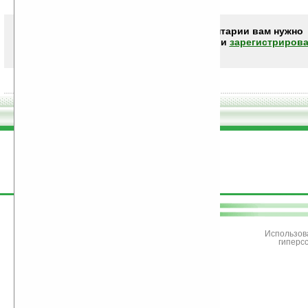
Чтобы писать комментарии вам нужно
авторизоваться (войти)
или
зарегистрирова
поддержите
Ладошки
Использов
гиперс