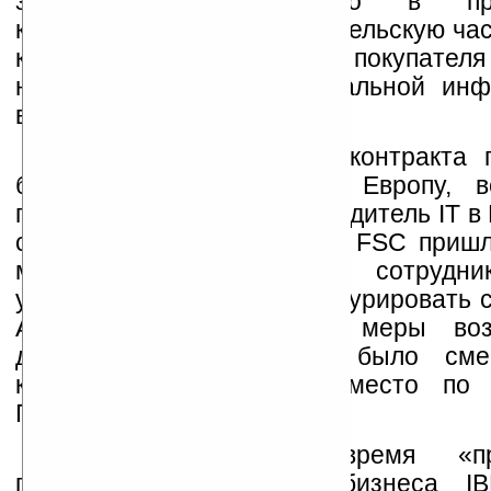
заинтересованной только в пр
клиентах, продаст потребительскую час
качестве возможного покупател
называют Lenovo. Официальной инф
всегда, пока нет.
Слухи о непродлении контракта
будоражат компьютерную Европу,
последний крупный производитель IT в 
сильного евро руководству FSC пришл
массовые увольнения сотрудни
удержаться на плаву и конкурировать 
Acer. Эти драконовские меры во
действие, хотя FSC и было сме
конкурентом на второе место по 
Германии.
Lenovo, в своё время «про
потребительскую часть бизнеса IB