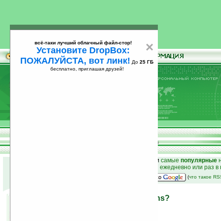
всё-таки лучший облачный файл-стор!
×
Установите DropBox:
ПОЖАЛУЙСТА, вот линк!
До
25 ГБ
бесплатно, приглашая друзей!
Установите
всё-таки лучший облачный файл-стор!
DropBox: ПОЖАЛУЙСТА, вот линк!
До
25
бесплатно, приглашая друзей!
ГБ
к началу раздела новостей
•
лучшие
новости
и
самые
популярные
н
простые
анонсы новостей
на email ежедневно или раз в
наш
на Google:
(
что такое R
Что будет с Fujitsu-Siemens?
23.09.2008 15:30
просмотров: сегодня 3, всего 3874
автор новости:
Вячеслав Милованов