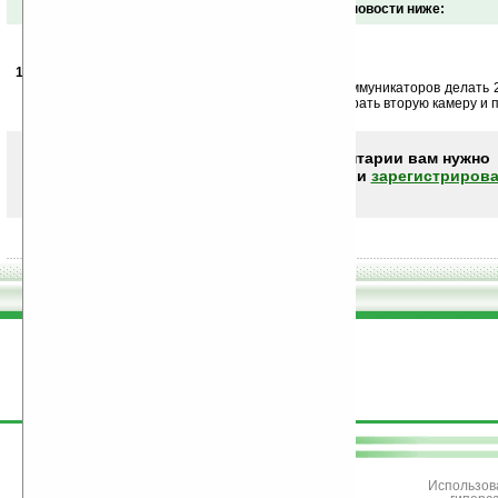
Обсуждение этой новости ниже:
13.03.2006
-
fravus
15:47
что ето производители повадились екраны для коммуникаторов делать 
стандартный поставить, а чтоб место ему было, убрать вторую камеру и 
Чтобы писать комментарии вам нужно
авторизоваться (войти)
или
зарегистрирова
поддержите
Ладошки
Использов