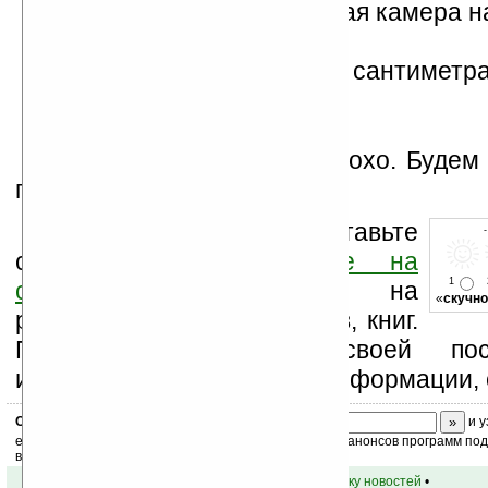
связи) и 2-мегапиксельная камера н
стороне устройства;
размеры — 12.6х6.4х2.1 сантиметра
грамм.
Ну что ж, выглядит неплохо. Будем
продаж.
Оцените новость и оставьте
свой комментарий
ниже на
1
странице
,
подпишитесь
на
«
скучно
рассылку новостей, файлов, книг.
Поддержите Ладошки своей посе
изучением коммерческой информации, 
Скоро
конкурс
с призами! Подпишитесь:
и у
ежедневный или еженедельный дайджест новостей, анонсов программ под 
ваш почтовый ящик.
•
вернуться к списку новостей
•