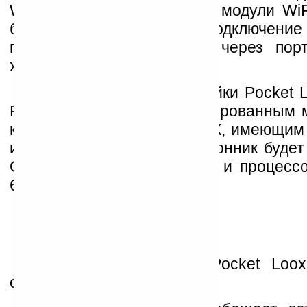
Windows Mobile 5.0, иметь модули WiFi
будет поддерживать подключени
периферийных устройств через пор
хост).
Продолжением же линейки Pocket L
Pocket Loox N560 с интегрированным 
который станет первым КПК, имеющим
и модуль GPS. Этот наладонник будет
ОЗУ, 256 Мб флэш-памяти и процессо
624 МГц.
Pocket Loox C550 и Pocket Loo
ожидать уже этой весной.