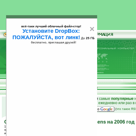
всё-таки лучший облачный файл-стор!
×
Установите DropBox:
ПОЖАЛУЙСТА, вот линк!
До
25 ГБ
бесплатно, приглашая друзей!
Установите
всё-таки лучший облачный файл-стор!
DropBox: ПОЖАЛУЙСТА, вот линк!
До
25
бесплатно, приглашая друзей!
ГБ
к началу раздела новостей
•
лучшие
новости
и
самые
популярные
н
простые
анонсы новостей
на email ежедневно или раз в
наш
на Google:
(
что такое R
Слухи о планах компании Fujitsu-Siemens на 2006 год
13.01.2006 18:01
просмотров: сегодня 1, всего 3896
источник:
brighthand.com