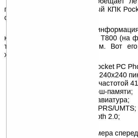
Кроме того, компания обещает ле
года выпустить миниатюрный КПК Pock
с функциями навигатора.
И наконец, подробная информаци
коммуникаторе Pocket Loox T800 (на ф
также появится этим летом. Вот его
характеристики:
Windows Mobile 5.0 for Pocket PC Pho
дисплей с разрешением 240х240 пи
процессор Intel XScale с частотой 4
64 Мб ОЗУ и 128 Мб флэш-памяти;
встроенная QWERTY-клавиатура;
поддержка сетей GSM/GPRS/UMTS;
WiFi (802.11b/g) и Bluetooth 2.0;
GPS-модуль SirfStar III;
2 видеокамеры: VGA-камера спереди