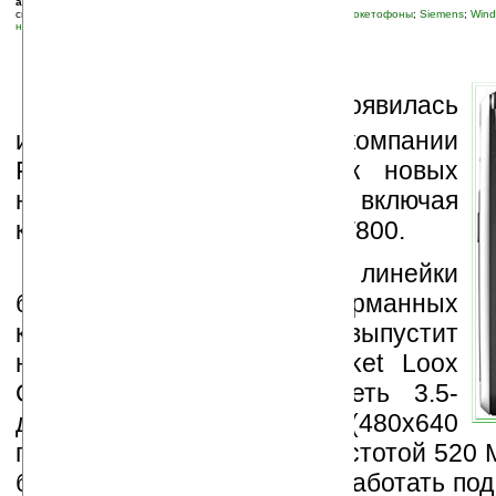
автор новости:
Вячеслав Черников (devious)
связанные темы:
Fujitsu
;
Pocket PC
;
Pocket PC Phone Edition, покетофоны
;
Siemens
;
Wind
навигация
;
слухи
;
смартфоны и коммуникаторы
Н
а сайте
Brighthand
появилась
информация о планах компании
Fujitsu-Siemens на выпуск новых
наладонников в 2006 году, включая
коммуникатор Pocket Loox T800.
В продолжение линейки
бюджетных карманных
компьютеров, компания выпустит
новое устройство — Pocket Loox
C550, которое будет иметь 3.5-
дюймовый VGA-дисплей (480x640
пикселей) и процессор с частотой 520 
будет лишен модуля GPS, работать по