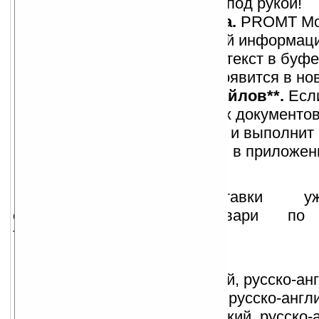
переводчик будет всегда под рукой!
Перевод буфера обмена.
PROMT Mob
выполнит перевод важной информаци
приложения, скопировав текст в буфе
Выполненный перевод появится в нов
Перевод нескольких файлов**.
Есл
перевод сразу нескольких документо
справится с этой задачей и выполнит
необходимых документов в приложен
«Переводчик файлов».
В комплект поставки у
специализированные словари по
тематикам:
Коммерция (англо-русский, русско-анг
Интернет (англо-русский, русско-англ
Юридический (англо-русский, русско-а