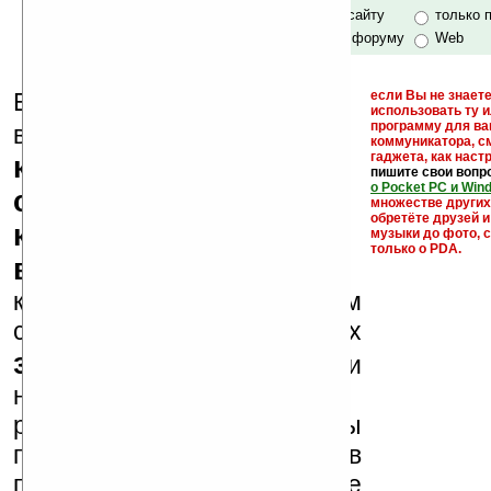
только по сайту
только 
по сайту и форуму
Web
Еще раз обращаем
если Вы не знаете
использовать ту 
кейгены,
программу для ва
внимание, что
коммуникатора, с
гаджета, как настр
кряки - лекарства,
пишите свои вопр
о Pocket PC и Win
серийные номера,
множестве други
обретёте друзей и
ключи и ссылки на
музыки до фото, с
только о PDA.
варезные сайты
к публикации на нашем
сайте в комментариях
запрещены
, как и
несанкционированная
реклама (спам). Мы
поддерживаем авторов
программ и развитие