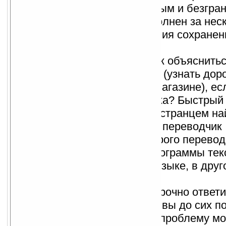
настоящему интерактивным и безгра
Перевод SMS будет выполнен за неск
а переведенные сообщения сохранен
папке.
Перевод диалогов**.
Как объяснитьс
иностранцем за границей (узнать доро
понравившуюся вещь в магазине), ес
знаете иностранного языка? Быстрый
способ пообщаться с иностранцем на
Приложение Диалоговый переводчик
предназначено для быстрого перевод
диалога: в одном окне программы тек
отобразится на русском языке, в друг
английском.
Перевод e-mail.
Нужно срочно ответи
англоязычное письмо, но вы до сих по
что в нем написано? Эту проблему м