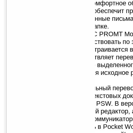
за считанные секунды! Комфортное о
иностранными друзьями обеспечит п
Pocket Outlook. Переведенные письма
сохранены в отдельной папке.
Перевод Web-страниц.
С PROMT Mobi
можете свободно путешествовать по
Интернету. Программа встраивается в
Internet Explorer и осуществляет пере
страницы целиком или ее выделенног
При переводе сохраняется исходное
картинок и гиперссылок.
Перевод текстов.
Мобильный перево
справится с переводом текстовых до
форматов TXT, RTF, PWI, PSW. В вер
смартфона есть текстовый редактор, 
переводчике для КПК и коммуникато
перевода можно встроить в Pocket Wor