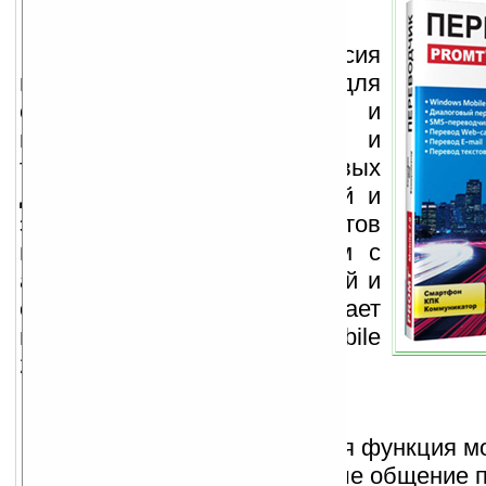
Первая версия
переводчиков PROMT для
смартфонов, КПК и
коммуникаторов. Быстрый и
точный перевод текстовых
документов, SMS-сообщений и
электронной почты, Web-сайтов
или диалога с иностранцем с
английского языка на русский и
обратно. Поддерживает
платформы Windows Mobile
2003/ 5.0/ 6.0.
Основные возможности:
SMS-переводчик*.
Новая функция м
переводчика сделает ваше общение п