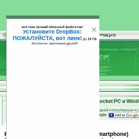
всё-таки лучший облачный файл-стор!
×
Установите DropBox:
ПОЖАЛУЙСТА, вот линк!
До
25 ГБ
бесплатно, приглашая друзей!
Установите
всё-таки лучший облачный файл-стор!
DropBox: ПОЖАЛУЙСТА, вот линк!
До
25
бесплатно, приглашая друзей!
ГБ
Скачать программы для КПК Pocket PC и Wind
к началу раздела
•
за сегодня
•
за 3 дня
•
за 7 дней
•
популярные
•
с
анонсы программ на email
• наш
на Google:
PROMT Mobile v7.0 Английский (Smartphone)