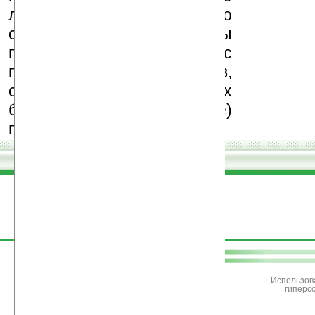
легального программного
обеспечения. Также мы
призываем Вас
поддерживать авторов,
особенно создающих
бесплатные (freeware)
программы.
поддержите
Ладошки
Использов
гиперс