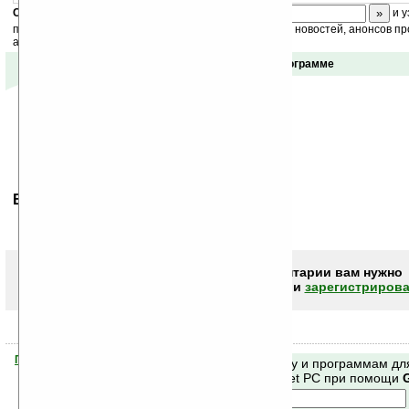
Скоро
конкурс
с призами! Подпишитесь:
и у
получайте ежедневный или еженедельный дайджест новостей, анонсов пр
акций сайта на ваш почтовый ящик.
Отзывы о программе
Ваше мнение будет первым.
Чтобы писать комментарии вам нужно
авторизоваться (войти)
или
зарегистрирова
Помогите Ладошкам стать лучше
Поиск по сайту и программам дл
своей поддержкой.
Mobile и Pocket PC при помощи
Хочешь футболку?