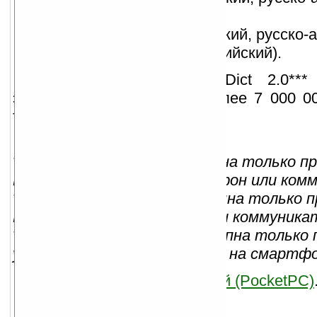
Спорт (англо-русский);
Путешествия (англо-русский, русско-а
Разговорник (русско-английский).
Словарь PROMT VER-Dict 2.0**
электронный словарь — более 7 000 0
тематических словарях.
* — Данная функция доступна только пр
PROMT Mobile 7.0 на смартфон или ком
** — Данная функция доступна только п
PROMT Mobile 7.0 на КПК или коммуника
*** — Данная функция доступна только 
установке PROMT Mobile 7.0 на смартфо
PROMT Mobile Английский (PocketPC)