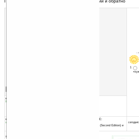
Перевод текстов с английского языка на русский и обратно
-
1
«х
Скачать программу:
размер:
49342 Кб
скачать
программу
группы программы:
добавлена:
19.03.2009
Наука
:
Словари и переводчики
обновлена:
20.03.2009
автор программы:
ООО «ПРОМТ»
www.promt.ru/
программа:
совместима с Pocket PC:
шареварная
ARM процессор и выше
сегодня:
Windows Mobile 2003 SE (Second Edition) и
выше
описание: