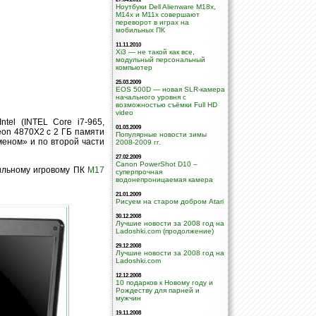
Ноутбуки Dell Alienware M18x,
M14x и M11x совершают
переворот в играх на
мобильных ПК
11.11.2010
Xi3 — не такой как все,
модульный персональный
компьютер
25.03.2009
EOS 500D — новая SLR-камера
начального уровня с
возможностью съёмки Full HD
video
el (INTEL Core i7-965,
01.03.2009
eon 4870X2 с 2 ГБ памяти
Популярные новости зимы
еном» и по второй части
2008-2009 гг.
27.02.2009
Canon PowerShot D10 –
бильному игровому ПК
M17
суперпрочная
водонепроницаемая камера
21.01.2009
Рисуем на старом добром Atari
30.12.2008
Лучшие новости за 2008 год на
Ladoshki.com (продолжение)
29.12.2008
Лучшие новости за 2008 год на
Ladoshki.com
12.12.2008
10 подарков к Новому году и
Рождеству для парней и
мужчин
19.11.2008