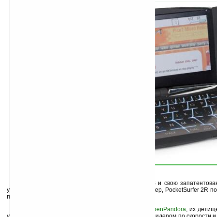
Даже без 3G и WiFi, просто используя GPRS и свою запатентова
ускоряющую работу с интернетом через прокси-сервер, PocketSurfer 2R п
по скорости среди устройств своего класса.
Как утверждают разработчики из компании
OpenPandora
, их детищ
устройство Pandora — на данный момент является лидером по скорости 