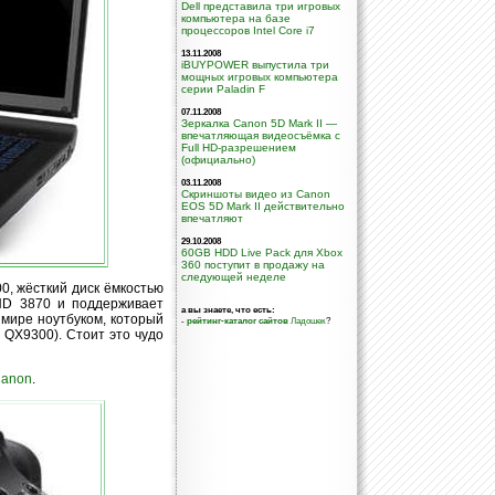
Dell представила три игровых
компьютера на базе
процессоров Intel Core i7
13.11.2008
iBUYPOWER выпустила три
мощных игровых компьютера
серии Paladin F
07.11.2008
Зеркалка Canon 5D Mark II —
впечатляющая видеосъёмка с
Full HD-разрешением
(официально)
03.11.2008
Скриншоты видео из Canon
EOS 5D Mark II действительно
впечатляют
29.10.2008
60GB HDD Live Pack для Xbox
360 поступит в продажу на
следующей неделе
, жёсткий диск ёмкостью
HD 3870 и поддерживает
а вы знаете, что есть:
 мире ноутбуком, который
-
рейтинг-каталог сайтов
Ладошек
?
 QX9300). Стоит это чудо
anon
.