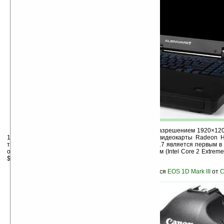
Ноутбук M17 имеет 17-дюймовый дисплей с разрешением 1920×1200
1 терабайт, четыре гигабайта памяти DDR3, две видеокарты Radeon 
технологию ATI CrossFireX. Кроме того, Alienware M17 является первым в
оснащён мобильным четырёхъядерным процессором (Intel Core 2 Extreme
$4420.
Среди фотоаппаратов самым быстрым оказался
EOS 1D Mark III
от
C