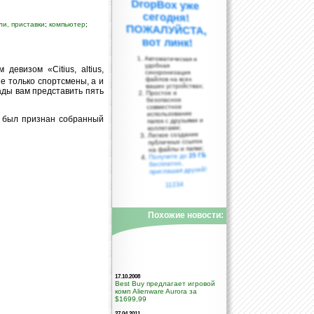
ли, приставки
;
компьютер
;
вот линк!
Автоматическая и
удобная
евизом «Citius, altius,
синхронизация
файлов на всех
не только спортсмены, а и
ваших устройствах;
ады вам представить пять
Простое и
безопасное
совместное
использование
 был признан собранный
папок с друзьями и
коллегами;
Легкое создание
публичных ссылок
на файлы и папки;
25 ГБ
Получите до
бесплатно,
приглашая друзей!
11234
Похожие новости:
17.10.2008
Best Buy предлагает игровой
комп Alienware Aurora за
$1699,99
27.04.2011