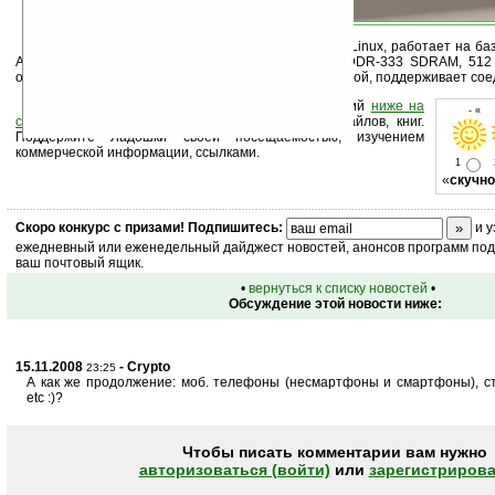
Устройство Pandora использует ОС Angstrom Linux, работает на 
ARM Cortex-A8 (600 МГц), имеет 256 Мб памяти DDR-333 SDRAM, 51
оснащено дисплеем на 4,3 дюйма и qwerty-клавиатурой, поддерживает соеди
Оцените новость и оставьте свой комментарий
ниже на
- « 
странице
,
подпишитесь
на рассылку новостей, файлов, книг.
Поддержите Ладошки своей посещаемостью, изучением
коммерческой информации, ссылками.
1
«
скучно
Скоро
конкурс
с призами! Подпишитесь:
и у
ежедневный или еженедельный дайджест новостей, анонсов программ под 
ваш почтовый ящик.
•
вернуться к списку новостей
•
Обсуждение этой новости ниже:
15.11.2008
- Crypto
23:25
А как же продолжение: моб. телефоны (несмартфоны и смартфоны), с
etc :)?
Чтобы писать комментарии вам нужно
авторизоваться (войти)
или
зарегистрирова