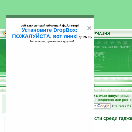
всё-таки лучший облачный файл-стор!
×
Установите DropBox:
ПОЖАЛУЙСТА, вот линк!
До
25 ГБ
бесплатно, приглашая друзей!
Установите
всё-таки лучший облачный файл-стор!
DropBox: ПОЖАЛУЙСТА, вот линк!
До
25
бесплатно, приглашая друзей!
ГБ
к началу раздела новостей
•
лучшие
новости
и
самые
популярные
н
простые
анонсы новостей
на email ежедневно или раз в
наш
на Google:
(
что такое R
«Рекордсмены» по скорости среди гадж
15.11.2008 11:13
просмотров: сегодня 1, всего 2586
автор новости:
Елена Шкондина