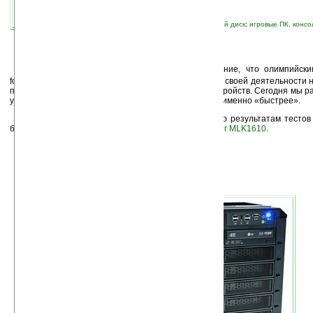
связанные темы:
Alienware
;
Canon
;
жесткий диск
;
игровые ПК, консо
фотоаппарат
В
последнее время складывается впечатление, что олимпийским д
fortius» (Быстрее, выше, сильнее) руководствуются в своей деятельности 
производители различных высокотехнологичных устройств. Сегодня мы р
устройств-«чемпионов» по первой части девиза — а именно «быстрее».
Самым быстрым настольным компьютером по результатам тестов
британской компанией
YoYotech
компьютер
Fi7epower MLK1610
.