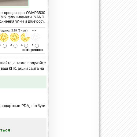
базе процессора OMAP3530
2 Мб флэш-памяти NAND,
нения Wi-Fi и Bluetooth.
оценка: 3.89 (9 чел.) » +
2
3
4
5
интересно
»
знайте, а также получайте
ваш КПК, акций сайта на
тандартные PDA, нетбуки
ться