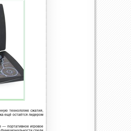
нную технологию сжатия,
ока ещё остаётся лидером
е — портативное игровое
и функциональности среди