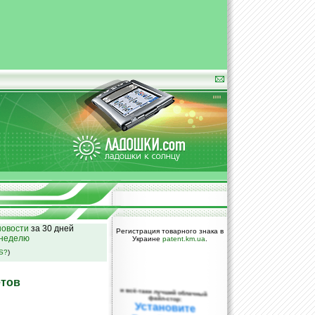
овости
за 30 дней
Регистрация товарного знака в
 неделю
Украине
patent.km.ua
.
SS?
)
етов
и всё-таки лучший облачный
файл-стор:
Установите
DropBox уже
сегодня!
ПОЖАЛУЙСТА,