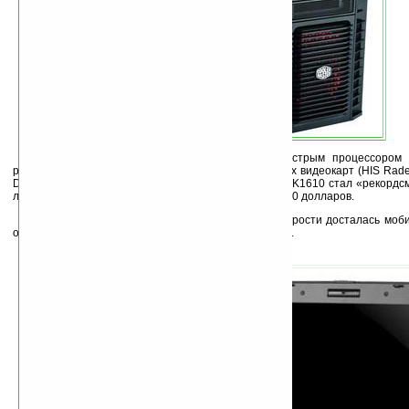
Этот компьютер оснащён новым самым быстрым процессором Int
разогнанным до 3,73 ГГц) и одной из самых быстрых видеокарт (HIS Rad
DDR5). В плане стоимости компьютер Fi7epower MLK1610 стал «рекордсм
лозунга — «выше» — его цена составляет около 6 000 долларов.
Среди ноутбуков «пальма первенства» по скорости досталась мо
от известной в геймерских кругах компании
Alienware
.