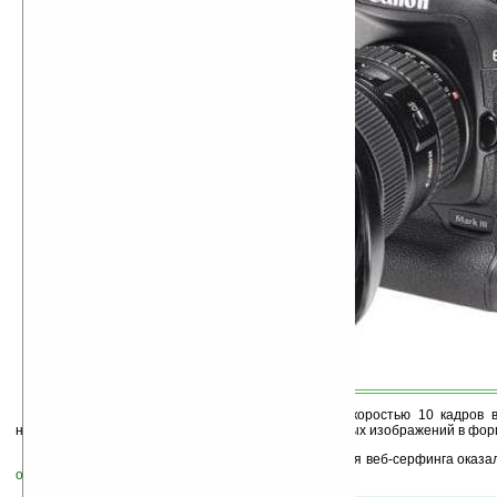
Фотоаппарат EOS 1D Mark III снимает со скоростью 10 кадров в
непрерывной съёмке выдаёт «на гора» до 110 крупных изображений в фор
Самым быстрым портативным устройством для веб-серфинга оказалс
описанный
нами гаджет
PocketSurfer 2R
.