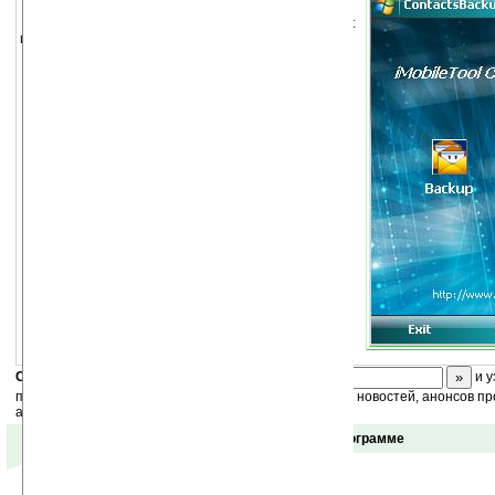
Позволяет сделать бекап контактов в виде txt
и cbf-файла, а также восстановить контакты.
Скоро
конкурс
с призами! Подпишитесь:
и у
получайте ежедневный или еженедельный дайджест новостей, анонсов пр
акций сайта на ваш почтовый ящик.
Отзывы о программе