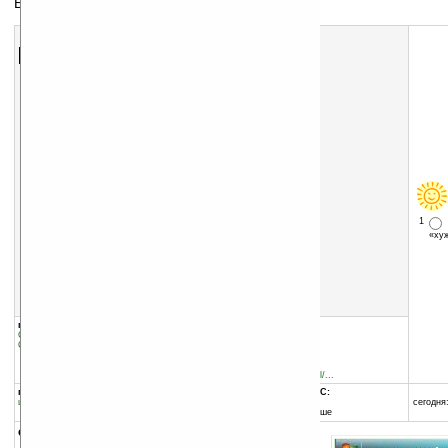
Бекап и восстановление контактов
Скачать программу:
размер:
1448 Кб
скачать
программу
1
«х
группы программы:
добавлена:
16.07.2009
Системные утилиты
:
прочее
обновлена:
13.09.2010
Системные утилиты
:
Синхронизация
автор программы:
iMobileTool
www.regnow.com/softsell/...
программа:
совместима с Pocket PC:
шареварная
ARM процессор и выше
сегодня:
Windows Mobile 5.0 и выше
описание: