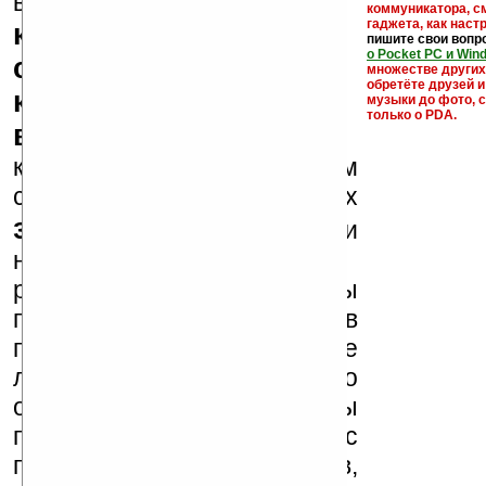
кейгены,
внимание, что
коммуникатора, с
гаджета, как настр
кряки - лекарства,
пишите свои вопр
о Pocket PC и Win
серийные номера,
множестве други
обретёте друзей и
ключи и ссылки на
музыки до фото, с
только о PDA.
варезные сайты
к публикации на нашем
сайте в комментариях
запрещены
, как и
несанкционированная
реклама (спам). Мы
поддерживаем авторов
программ и развитие
легального программного
обеспечения. Также мы
призываем Вас
поддерживать авторов,