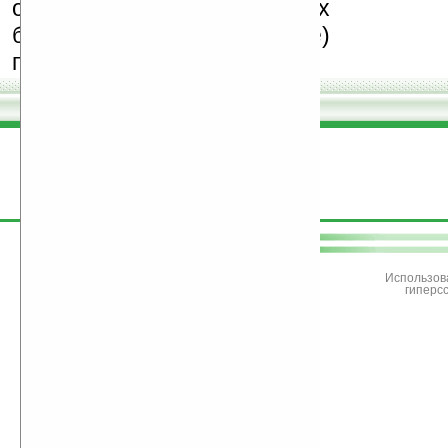
особенно создающих
бесплатные (freeware)
программы.
поддержите
Ладошки
Использов
гиперс