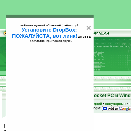
всё-таки лучший облачный файл-стор!
×
Установите DropBox:
ПОЖАЛУЙСТА, вот линк!
До
25 ГБ
бесплатно, приглашая друзей!
Установите
всё-таки лучший облачный файл-стор!
DropBox: ПОЖАЛУЙСТА, вот линк!
До
25
бесплатно, приглашая друзей!
ГБ
Скачать программы для КПК Pocket PC и Wind
к началу раздела
•
за сегодня
•
за 3 дня
•
за 7 дней
•
популярные
•
с
анонсы программ на email
• наш
на Google:
iMobileTool Contacts Backup v3.1.3