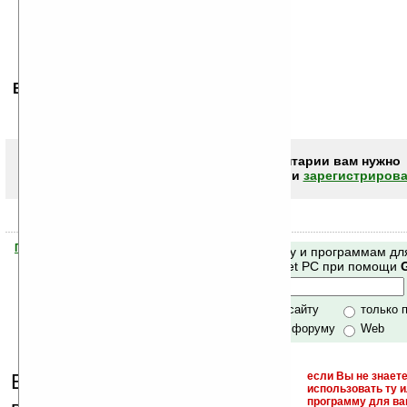
Ваше мнение будет первым.
Чтобы писать комментарии вам нужно
авторизоваться (войти)
или
зарегистрирова
Помогите Ладошкам стать лучше
Поиск по сайту и программам дл
своей поддержкой.
Mobile и Pocket PC при помощи
Хочешь футболку?
только по сайту
только 
по сайту и форуму
Web
Еще раз обращаем
если Вы не знаете
использовать ту 
программу для ва