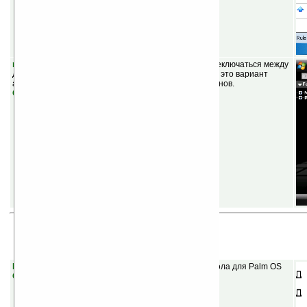
mToday v0.2
(бесплатная) — позволяет быстро переключаться между
двумя профилями экрана Today. Каждый профиль — это вариант
активных или неактивных предустановленных плагинов.
Скачать
Garnet OS (бывшая Palm OS 5)
Pocket Pinball v1.4
(бесплатная) — симулятор пинбола для Palm OS
Скачать