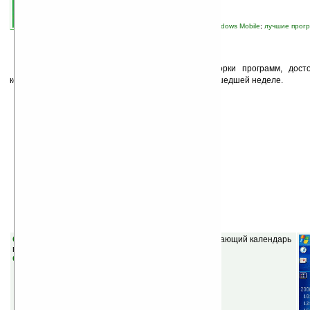
автор новости:
vicious
связанные темы:
Palm OS
;
Pocket PC
;
Windows Mobile
;
лучшие прогр
программы
П
одошло время выпуска очередной подборки программ, дост
которые были представлены или обновлены на прошедшей неделе.
Windows Mobile
Calendar for PokePC v2.02
(бесплатная) — отображающий календарь
плагин для экрана Today.
Скачать