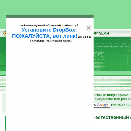
всё-таки лучший облачный файл-стор!
×
Установите DropBox:
ПОЖАЛУЙСТА, вот линк!
До
25 ГБ
бесплатно, приглашая друзей!
Установите
всё-таки лучший облачный файл-стор!
DropBox: ПОЖАЛУЙСТА, вот линк!
До
25
бесплатно, приглашая друзей!
ГБ
к началу раздела новостей
•
лучшие
новости
и
самые
популярные
н
простые
анонсы новостей
на email ежедневно или раз в
наш
на Google:
(
что такое R
Программы на Ладошках: естественный о
2009
16.01.2009 09:37
просмотров: сегодня 1, всего 3975