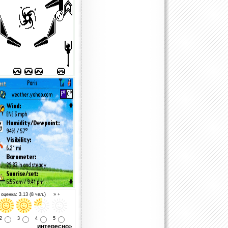
оценка: 3.13 (8 чел.) » +
2
3
4
5
интересно
»