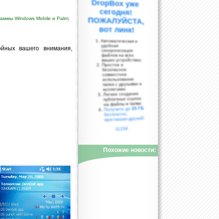
аммы Windows Mobile и Palm
;
вот линк!
Автоматическая и
удобная
ойных вашего внимания,
синхронизация
файлов на всех
ваших устройствах;
Простое и
безопасное
совместное
использование
папок с друзьями и
коллегами;
Легкое создание
публичных ссылок
на файлы и папки;
25 ГБ
Получите до
бесплатно,
приглашая друзей!
11234
Похожие новости: