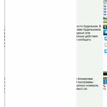
Alc. 2008% lite v3.5.0
(бесплатная) — больше чем просто будильник. В
программе доступны широкие возможности по установке будильников
разных типов: на один день, на каждый день, на выходные или
рабочие дни. Каждый будильник может выполнять разные действия:
показывать картинку и играть любимую мелодию или сообщать
голосом текущее время.
Скачать
Phone Guard v1.10
(шареварная) — приложение для блокировки
нежелательных звонков и SMS. Среди возможностей программы:
блокировка входящих звонков и входящих SMS с указанных номеров,
быстрое добавление номеров из Call History или Contact List.
Скачать