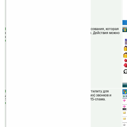
Pakii Sketch v2.0
(шареварная) — программа для рисования, которая
сохраняет изображение по ходу рисования картинки. Действия можно
отменить даже после сохранения изображения.
Скачать
MagiCall v2.2
(шареварная) — представляет собой утилиту для
двунаправленной фильтрации (входящих и исходящих) звонков и
SMS-сообщений, можно настроить автоудаление SMS-спама.
Скачать