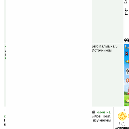
4cast v1.92
(шареварная) — прогноз погоды для вашего палма на 5
дней, отображает карты погоды и предупреждений. Источником
информации является weather.yahoo.com.
Скачать
- « 
Оцените новость и оставьте свой комментарий
ниже на
странице
,
подпишитесь
на рассылку новостей, файлов, книг.
Поддержите Ладошки своей посещаемостью, изучением
1
коммерческой информации, ссылками.
«
скучно