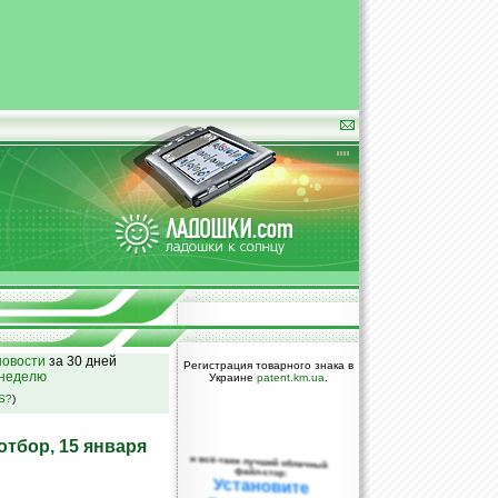
овости
за 30 дней
Регистрация товарного знака в
 неделю
Украине
patent.km.ua
.
SS?
)
тбор, 15 января
и всё-таки лучший облачный
файл-стор:
Установите
DropBox уже
сегодня!
ПОЖАЛУЙСТА,