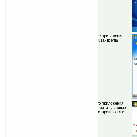
Softick Card Export v3.15
(шареварная) — небольшое приложение,
которое позволяет использовать Windows Mobile КПК как всегда
находящийся под рукой USB накопитель.
Скачать
KeePassPPC v0.4.9
(бесплатная) — порт настольного приложения
KeePass на Pocket PC. С его помощью вы сможете защитить важные
данные, пароли и многое другое на вашем КПК от посторонних глаз.
Скачать