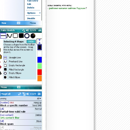
а вы знаете, что есть:
-
рейтинг-каталог сайтов
Ладошек
?