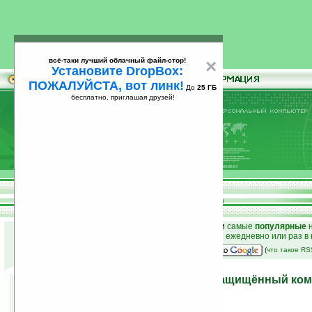
всё-таки лучший облачный файл-стор!
×
Установите DropBox:
ПОЖАЛУЙСТА, вот линк!
До
25 ГБ
бесплатно, приглашая друзей!
Установите
всё-таки лучший облачный файл-стор!
DropBox: ПОЖАЛУЙСТА, вот линк!
До
25
бесплатно, приглашая друзей!
ГБ
к началу раздела новостей
•
лучшие
новости
и
самые
популярные
н
простые
анонсы новостей
на email ежедневно или раз в
наш
на Google:
(
что такое R
Motorola анонсировала защищённый ко
MC5574
10.03.2009 15:23
просмотров: сегодня 3, всего 4340