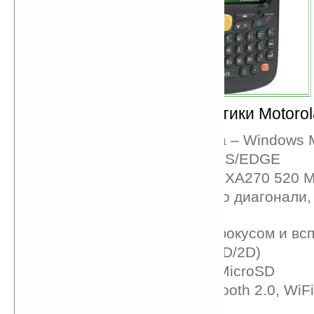
Технические характеристики Motoro
Операционная система – Windows M
Сети — 2.5G GSM/GRPS/EDGE
Процессор — Marvell PXA270 520 
Дисплей – 2,5 дюйма по диагонали,
разрешение QVGA
Камера – 2 МП с автофокусом и вс
Сканер штрих-кодов (1D/2D)
Слот для карт памяти MicroSD
Коммуникации — Bluetooth 2.0, WiFi 
USB