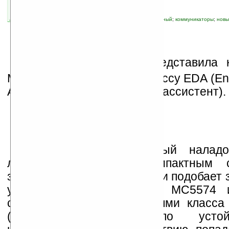
автор новости:
VMir
связанные темы:
Motorola
;
влагозащищенный
;
коммуникаторы
;
новы
пылезащищенный
;
сканер штрих-кодов
К
омпания Motorola представила 
MC5574, относящийся к классу EDA (Ente
Assistant, цифровой бизнес-ассистент).
Motorola назвала новый налад
легким и наиболее компактным 
защищённых гаджетов. Как и подобает
устройству, коммуникатор MC5574 
соответствии с требованиями класса
(стандарт IEC-952) по усто