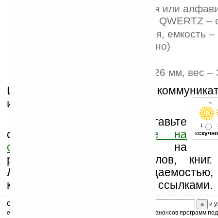
Клавиатура – цифровая или алфав
(QWERTY, AZERTY или QWERTZ – о
Батарея – литий-ионная, емкость –
(3600 мАч – опционально)
Функция Walkie-Talkie
Размеры — 147 x 77 x 26 мм, вес –
Цена и дата выпуска нового коммуникат
известна.
- « 
Оцените новость и оставьте
1
свой комментарий
ниже на
«
скучно
странице
,
подпишитесь
на
рассылку новостей, файлов, книг.
Ладошки своей посещаемостью,
коммерческой информации, ссылками.
Скоро
конкурс
с призами! Подпишитесь:
и у
ежедневный или еженедельный дайджест новостей, анонсов программ под 