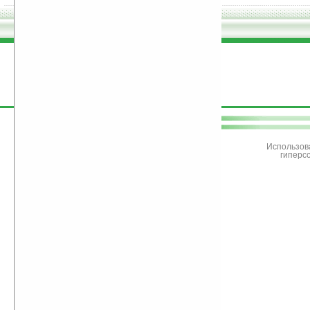
поддержите
Ладошки
Использов
гиперс