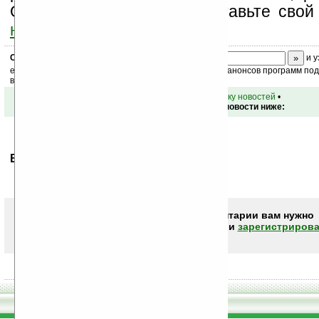
Оцените эту новость и оставьте свой
ниже на странице
.
Скоро
конкурс
с призами! Подпишитесь:
и у
ежедневный или еженедельный дайджест новостей, анонсов программ под 
ваш почтовый ящик.
•
вернуться к списку новостей
•
Обсуждение этой новости ниже:
Ваше мнение будет первым.
Чтобы писать комментарии вам нужно
авторизоваться (войти)
или
зарегистрирова