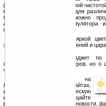
(позволяет управлять тактовой частото
можно настроить ноутбук для различ
благодаря ECO Engine можно про
автономной работы аккумулятора и
производительность.
Корпус GX403 покрыт яркой цвет
защищающей его от загрязнений и цара
Довольно хороший гаджет по 
характеристикам для геймеров, но о 
что не сказано.
Устанавливайте линк на
- « о
Ладошки на своих сайтах,
изучайте коммерческую
1
«
скучно
информацию, посещайте
разделы сайта (форум, чат, новости, фа