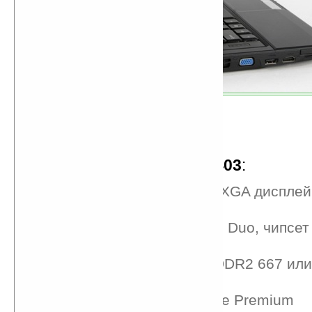
Характеристики
MSI GX403
:
14,1-дюймовый LCD WXGA дисплей
пикселей)
Процессор: Intel Core 2 Duo, чипсет 
PM45+ICH9M
Оперативная память: DDR2 667 или
ГБ)
ОС Windows Vista Home Premium