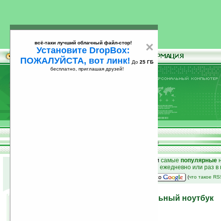
всё-таки лучший облачный файл-стор!
×
Установите DropBox:
ПОЖАЛУЙСТА, вот линк!
До
25 ГБ
бесплатно, приглашая друзей!
Установите
всё-таки лучший облачный файл-стор!
DropBox: ПОЖАЛУЙСТА, вот линк!
До
25
бесплатно, приглашая друзей!
ГБ
к началу раздела новостей
•
лучшие
новости
и
самые
популярные
н
простые
анонсы новостей
на email ежедневно или раз в
наш
на Google:
(
что такое R
MSI GX403 — развлекательный ноутбук
15.04.2009 00:08
просмотров: сегодня 1, всего 2972
автор новости:
Роман Алексеев