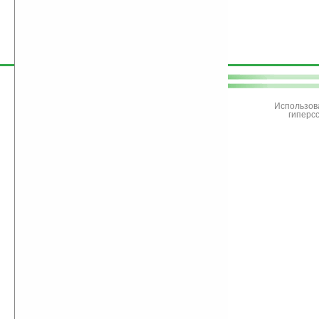
поддержите
Ладошки
Использов
гиперс