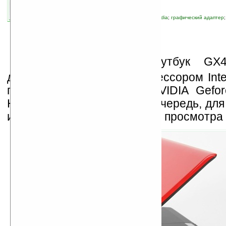
связанные темы:
Centrino 2
;
Intel
;
MSI
;
nVidia
;
графический адаптер
технологии
M
SI представила ноутбук GX
дюймовым дисплеем, процессором Intel
графическим адаптером nVIDIA Gefo
Ноутбук создан, в первую очередь, для
игр, прослушивания музыки, просмотра 