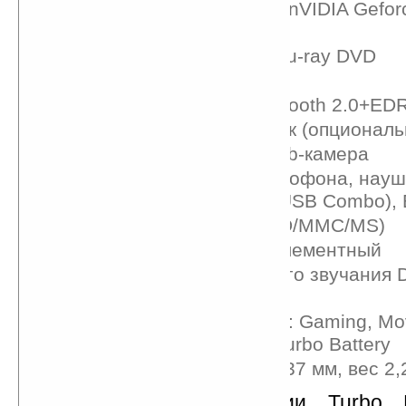
Графический адаптер: nVIDIA Gefo
(256 МБ)
DVD Super-Multi или Blu-ray DVD
HDD: до 500 ГБ
Wi-Fi 802.11b/g/n, Bluetooth 2.0+ED
Цифровой ТВ-приемник (опциональ
1,3-мегапиксельная web-камера
Порты: HDMI, для микрофона, науш
RJ45, D-Sub, E-SATA (USB Combo), 
Кардридер 4-в-1(XD/SD/MMC/MS)
Аккумулятор 6 или 9-элементный
Технология трехмерного звучания D
Sound
5 режимов ECO Engine: Gaming, Mo
Presentation, Office и Turbo Battery
Размеры: 330x240x25-37 мм, вес 2,2
С помощью технологии Turbo D