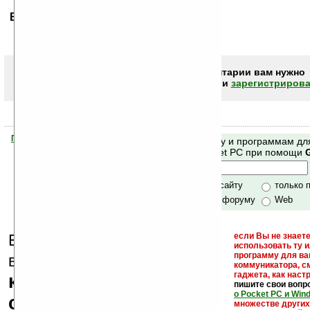
Ваше мнение будет первым.
Чтобы писать комментарии вам нужно
авторизоваться (войти)
или
зарегистрирова
Помогите Ладошкам стать лучше
Поиск по сайту и программам дл
своей поддержкой.
Mobile и Pocket PC при помощи
Хочешь футболку?
только по сайту
только 
по сайту и форуму
Web
Еще раз обращаем
если Вы не знаете
использовать ту 
кейгены,
программу для ва
внимание, что
коммуникатора, с
гаджета, как настр
кряки - лекарства,
пишите свои вопр
о Pocket PC и Win
серийные номера,
множестве други