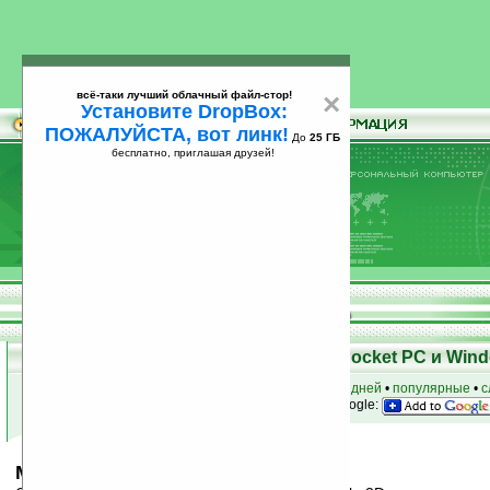
всё-таки лучший облачный файл-стор!
×
Установите DropBox:
ПОЖАЛУЙСТА, вот линк!
До
25 ГБ
бесплатно, приглашая друзей!
Установите
всё-таки лучший облачный файл-стор!
DropBox: ПОЖАЛУЙСТА, вот линк!
До
25
бесплатно, приглашая друзей!
ГБ
Скачать программы для КПК Pocket PC и Wind
к началу раздела
•
за сегодня
•
за 3 дня
•
за 7 дней
•
популярные
•
с
анонсы программ на email
• наш
на Google:
Manila v2D TodayPage v0.3.4