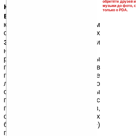
обретёте друзей и
ключи и ссылки на
музыки до фото, с
только о PDA.
варезные сайты
к публикации на нашем
сайте в комментариях
запрещены
, как и
несанкционированная
реклама (спам). Мы
поддерживаем авторов
программ и развитие
легального программного
обеспечения. Также мы
призываем Вас
поддерживать авторов,
особенно создающих
бесплатные (freeware)
программы.