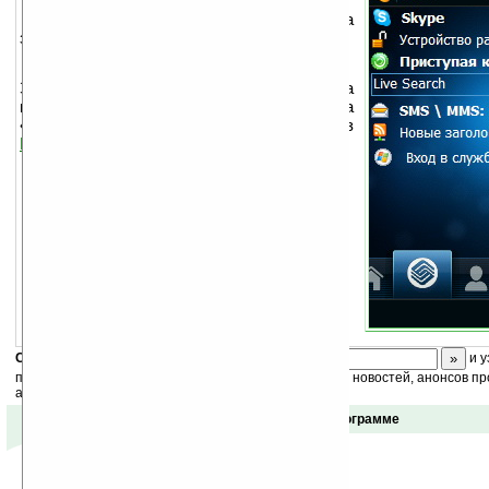
Отображает Today плагины на
закладках Manila 2D.
От автора:
Закладку можно использовать любую, на
мой взгляд, лучше подходит закладка
«Оператор». Добавить ее можно через
Manilla 2D Customizer
.
Скоро
конкурс
с призами! Подпишитесь:
и у
получайте ежедневный или еженедельный дайджест новостей, анонсов пр
акций сайта на ваш почтовый ящик.
Отзывы о программе