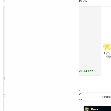
Отображает Today плагины на закладках Manila 2D.
1
«х
Скачать программу:
размер:
104 Кб
скачать
Manila_v2D_TodayPage_v0.3.4.cab
группы программы:
добавлена:
03.07.2010
Утилиты
:
прочее
обновлена:
14.09.2010
Утилиты
:
Для Today
автор программы:
dan_ru
forum.xda-developers.com...
программа:
совместима с Pocket PC:
бесплатная
ARM процессор и выше
сегодня:
Windows Mobile 5.0 и выше
описание: