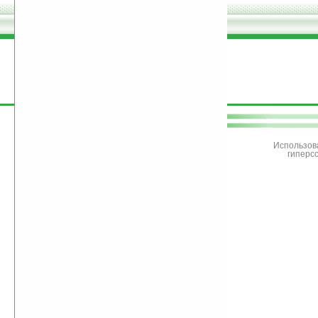
поддержите
Ладошки
Использов
гиперс