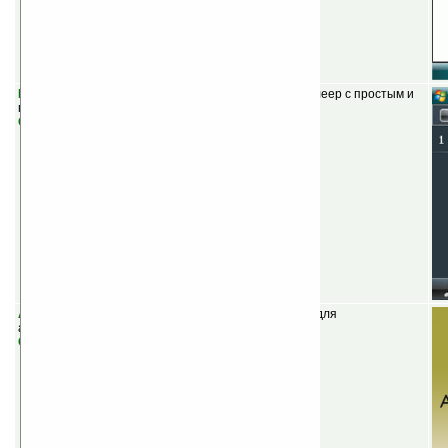
Mobiway Music Player v1.0
(шареварная) — аудиоплеер с простым и
понятным интерфейсом.
Скачать
Auto Call Recorder v1.1
(бесплатная) — программа для
автоматической записи телефонных разговоров.
Скачать