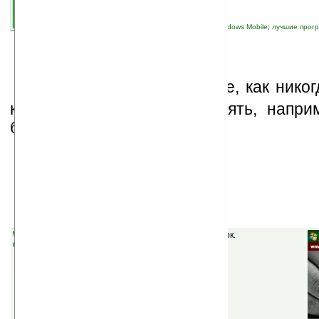
автор новости:
vicious
связанные темы:
Palm OS
;
Pocket PC
;
Windows Mobile
;
лучшие прогр
новости сайта
;
программы
В
сегодняшней подборке, как никогд
которыми можно себя занять, напри
берегу моря.
Windows Mobile
WMM Notes v0.5
(бесплатная) — блокнот для заметок.
Скачать