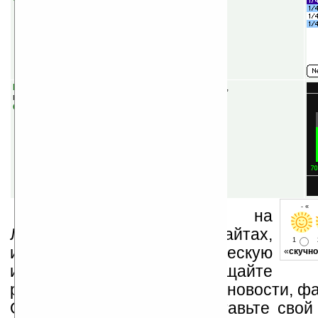
BellTime v1.4
(шареварная) — тонконастраиваемый,
многофункциональный будильник.
Скачать
- « 
Устанавливайте линк на
Ладошки на своих сайтах,
1
изучайте коммерческую
«
скучно
информацию, посещайте
разделы сайта (форум, чат, новости, фа
Оцените эту новость и оставьте свой