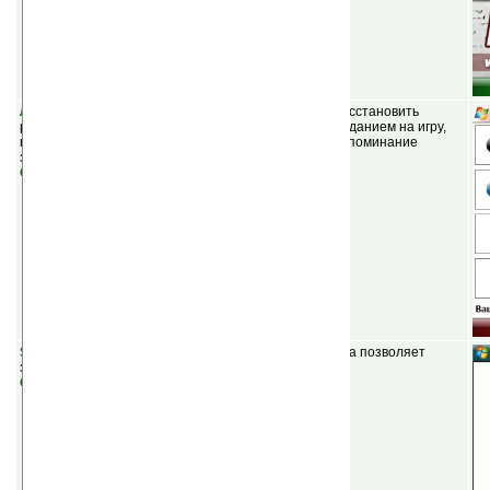
ЛаШарик (LaSharik)
(бесплатная) — цель игры — восстановить
расположение цветных шариков в соответствие с заданием на игру,
при этом потратив как можно меньше времени на запоминание
задания.
Скачать
Synorate File Locker v1.0
(шареварная) — программа позволяет
запретить доступ к личным файлам, папкам.
Скачать