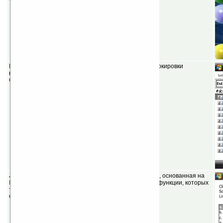
Easy Busy v1.00
(шареварная) — программа для блокировки
нежелательных вызовов.
Скачать
JZ SmartMort v1.5.3 beta
(бесплатная) — арограмма, основанная на
MortScript
, позволяет добавить смартфону и КПК те функции, которых
так не хватает.
Скачать