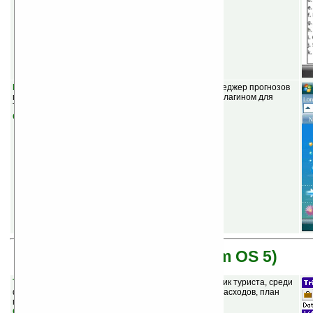
Forecast Daily v1.5.2
(шареварная) — красивый менеджер прогнозов
погоды с пальцеориентированным интерфейсом и плагином для
Today.
Скачать
Garnet OS (бывшая Palm OS 5)
Trip Boss v3.03
(шареварная) — программа-помощник туриста, среди
функций: конвертер, записная книжка, калькулятор расходов, план
маршрута и многое другое.
Скачать