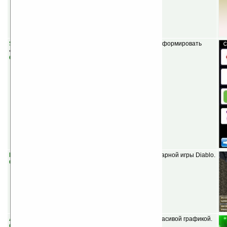
SET Game v1.0.0
(бесплатная) — игра
Сет
. Цель — сформировать
«сеты» из карт.
Скачать
Pocket Diablo v0.3 beta
(бесплатная) — порт легендарной игры Diablo.
Скачать
Aqua Lines v2.0
(бесплатная) — клон игры Lines с красивой графикой.
Скачать