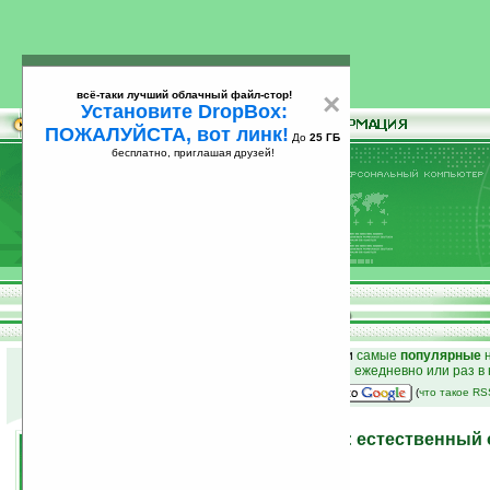
всё-таки лучший облачный файл-стор!
×
Установите DropBox:
ПОЖАЛУЙСТА, вот линк!
До
25 ГБ
бесплатно, приглашая друзей!
Установите
всё-таки лучший облачный файл-стор!
DropBox: ПОЖАЛУЙСТА, вот линк!
До
25
бесплатно, приглашая друзей!
ГБ
к началу раздела новостей
•
лучшие
новости
и
самые
популярные
н
простые
анонсы новостей
на email ежедневно или раз в
наш
на Google:
(
что такое R
Программы на Ладошках: естественный 
2009 года
02.07.2009 23:08
просмотров: сегодня 1, всего 6716