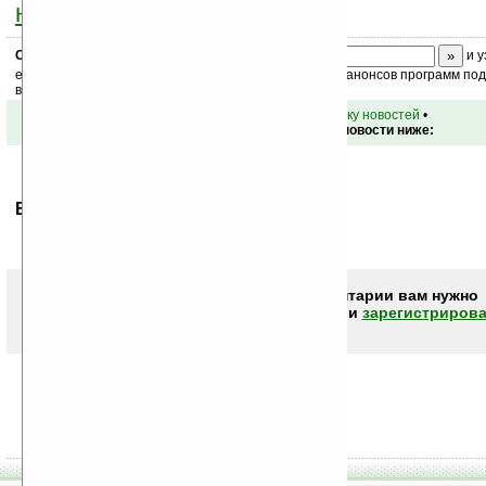
ниже на странице
.
Скоро
конкурс
с призами! Подпишитесь:
и у
ежедневный или еженедельный дайджест новостей, анонсов программ под 
ваш почтовый ящик.
•
вернуться к списку новостей
•
Обсуждение этой новости ниже:
Ваше мнение будет первым.
Чтобы писать комментарии вам нужно
авторизоваться (войти)
или
зарегистрирова