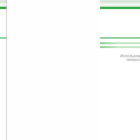
поддержите
Ладошки
Использов
гиперс