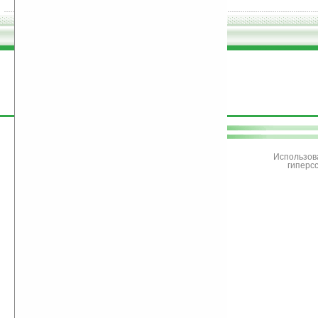
поддержите
Ладошки
Использов
гиперс