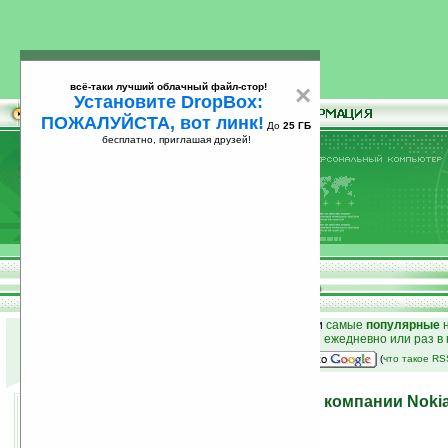
всё-таки лучший облачный файл-стор!
×
Установите DropBox:
ПОЖАЛУЙСТА, вот линк!
До
25 ГБ
бесплатно, приглашая друзей!
Установите
всё-таки лучший облачный файл-стор!
DropBox: ПОЖАЛУЙСТА, вот линк!
До
25
бесплатно, приглашая друзей!
ГБ
к началу раздела новостей
•
лучшие
новости
и
самые
популярные
н
простые
анонсы новостей
на email ежедневно или раз в
наш
на Google:
(
что такое R
Смартфон Nokia Surge от компании Nok
13.07.2009 23:58
просмотров: сегодня 1, всего 4394
автор новости:
Роман Алексеев