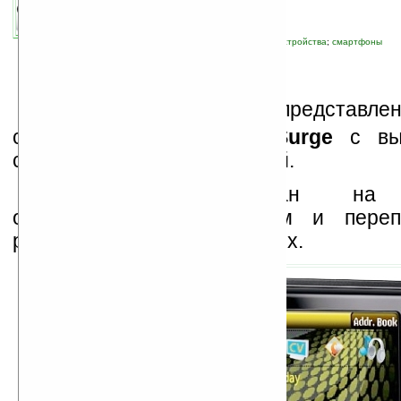
связанные темы:
Nokia
;
Symbian
;
новые устройства
;
смартфоны
К
омпанией Nokia представле
среднего уровня
Nokia Surge
с выд
сбоку QWERTY-клавиатурой.
Смартфон рассчитан на 
обмениваться сообщениям и переп
различных социальных сетях.