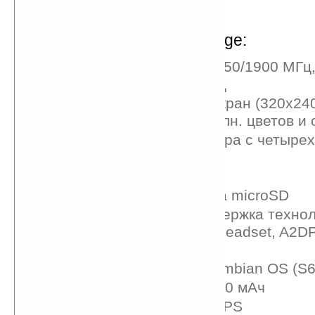
Спецификация Nokia Surge:
Сети WCDMA/HSDPA 850/1900 МГц
850/900/1800/1900 МГц
2,4-дюймовый QVGA экран (320x240
отображением до 16 млн. цветов и 
2-мегапиксельная камера с четыре
цифровым зумом
До 128 МБ памяти
Слот для карт формата microSD
Bluetooth ver. 2.0, поддержка техно
профили Handsfree и Headset, A2D
USB 2.0
Интерфейс на базе Symbian OS (S60 
Аккумулятор BP-4L 1500 мАч
GPS с поддержкой A-GPS