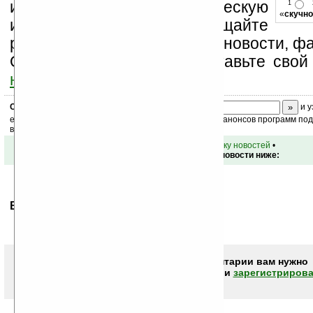
изучайте коммерческую
1
«
скучно
информацию, посещайте
разделы сайта (форум, чат, новости, фа
Оцените эту новость и оставьте свой
ниже на странице
.
Скоро
конкурс
с призами! Подпишитесь:
и у
ежедневный или еженедельный дайджест новостей, анонсов программ под 
ваш почтовый ящик.
•
вернуться к списку новостей
•
Обсуждение этой новости ниже:
Ваше мнение будет первым.
Чтобы писать комментарии вам нужно
авторизоваться (войти)
или
зарегистрирова