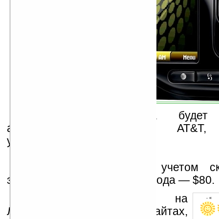
Продажами аппарата будет 
американский оператор AT&T, 
устройства — с 19 июля.
Цена Nokia Surge с учетом с
заключении контракта на 2 года — $80.
Устанавливайте линк на
- « о
Ладошки на своих сайтах,