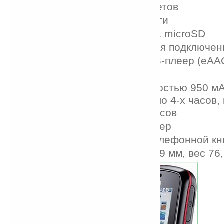
отображает 65 тыс. цветов
8 МБ внутренней памяти
Слот для карт формата microSD
3,5-мм аудиоразъём для подключен
Стерео FM-радио, МРЗ-плеер (eAA
USB 2.0
Аккумулятор Li-Ion ёмкостью 950 мА
режиме разговора около 4-х часов,
ожидания около 500 часов
Стандартный органайзер
Количество записей телефонной кн
Размеры 103 x 46 x 13,9 мм, вес 76,