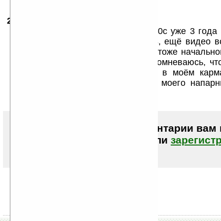
29.08.2009
- Dais
21:54
Ну и что с того? Моему Nokia 3110с уже 3 года 
хоть камера есть и экран 160х128, ещё видео в
интернет лазаю с него. Теперь он тоже начально
рядом, но я дичайшим образом сомневаюсь, чт
протянуть хотя бы года полтора в моём карм
насмотрелся на мучения и беды моего напарн
шкой.
Чтобы писать комментарии вам
авторизоваться (войти)
или
зарегист