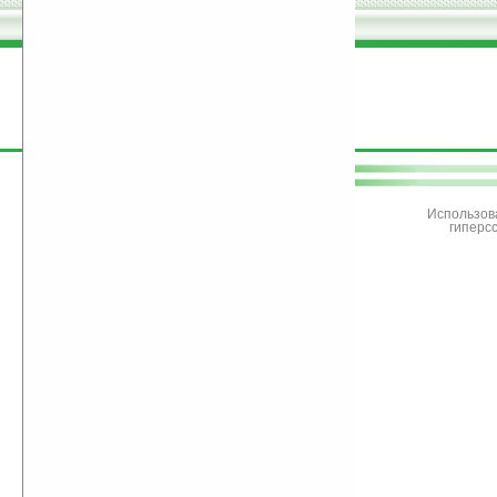
поддержите
Ладошки
Использов
гиперс