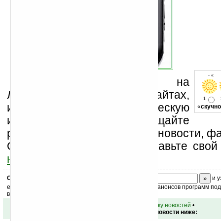
- « о
Устанавливайте линк на
Ладошки на своих сайтах,
1
изучайте коммерческую
«
скучно
информацию, посещайте
разделы сайта (форум, чат, новости, фа
Оцените эту новость и оставьте свой
ниже на странице
.
Скоро
конкурс
с призами! Подпишитесь:
и у
ежедневный или еженедельный дайджест новостей, анонсов программ под 
ваш почтовый ящик.
•
вернуться к списку новостей
•
Обсуждение этой новости ниже: