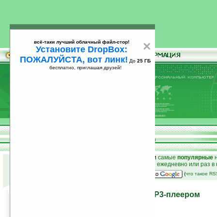
всё-таки лучший облачный файл-стор!
×
Установите DropBox:
ПОЖАЛУЙСТА, вот линк!
До
25 ГБ
бесплатно, приглашая друзей!
Установите
всё-таки лучший облачный файл-стор!
DropBox: ПОЖАЛУЙСТА, вот линк!
До
25
бесплатно, приглашая друзей!
ГБ
к началу раздела новостей
•
лучшие
новости
и
самые
популярные
н
простые
анонсы новостей
на email ежедневно или раз в
наш
на Google:
(
что такое R
Бюджетник LG GB170 с МР3-плеером
18.08.2009 03:40
просмотров: сегодня 1, всего 3343
автор новости:
Роман Алексеев