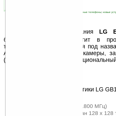
связанные темы:
LG
;
бюджетный
;
мобильные телефоны
;
новые уст
Ю
жнокорейская компания
LG El
ближайшее время запустит в пр
телефон начального уровня под наз
Аппарат простенький, без камеры, за
(менее $100) и весьма функциональный
Технические характеристики LG GB1
Формфактор моноблок
Сети GSM/GPRS (900/1800 МГц)
1,5-дюймовый TFT-экран 128 х 128 