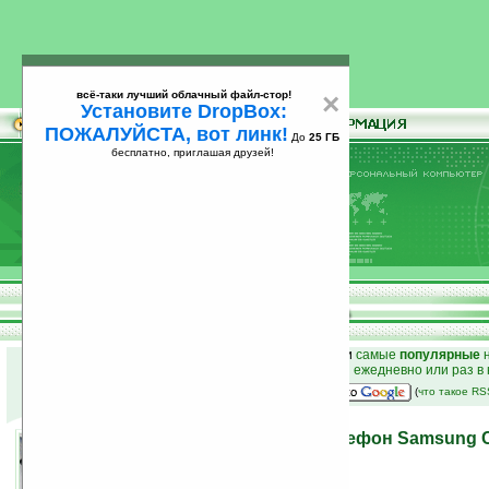
всё-таки лучший облачный файл-стор!
×
Установите DropBox:
ПОЖАЛУЙСТА, вот линк!
До
25 ГБ
бесплатно, приглашая друзей!
Установите
всё-таки лучший облачный файл-стор!
DropBox: ПОЖАЛУЙСТА, вот линк!
До
25
бесплатно, приглашая друзей!
ГБ
к началу раздела новостей
•
лучшие
новости
и
самые
популярные
н
простые
анонсы новостей
на email ежедневно или раз в
наш
на Google:
(
что такое R
Дешевый сенсорный телефон Samsung 
19.05.2010 18:12
просмотров: сегодня 1, всего 8516
автор новости:
Роман Алексеев