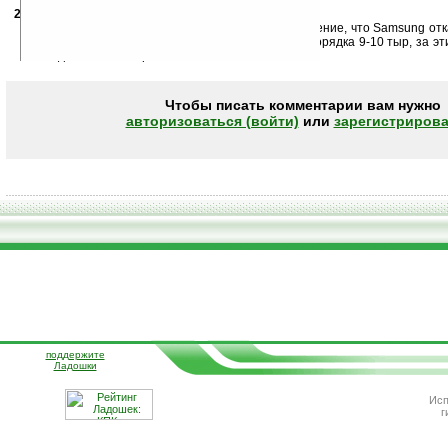
25.05.2010
- Meeshka
08:48
Я не понял, что особенного в этой можели? Ощущение, что Samsung отк
или опоздал с выпуском. У нас она будет стоить порядка 9-10 тыр, за э
взять девайс понавороченнее.
Чтобы писать комментарии вам нужно
авторизоваться (войти)
или
зарегистрирова
поддержите
Ладошки
Исп
г