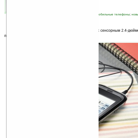
связанные темы:
Samsung
;
бюджетный
;
мобильные телефоны
;
нов
К
омпания
Samsung
анонсировала телефон с сенсорным 2.4-дюйм
под названием
Champ (S3300)
.