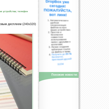
ые устройства
;
телефон
вот линк!
Автоматическая и
удобная
овым дисплеем (240х320)
синхронизация
файлов на всех
ваших устройствах;
Простое и
безопасное
совместное
использование
папок с друзьями и
коллегами;
Легкое создание
публичных ссылок
на файлы и папки;
25 ГБ
Получите до
бесплатно,
приглашая друзей!
11234
Похожие новости: