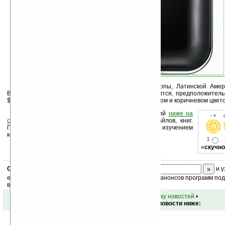
С июня аппарат будет покорять рынки Европы, Латинской Амер
Востока. О цене Samsung Champ пока что не говорится, предположитель
$150-$170. Новинка доступна в черном, белом, розовом и коричневом цве
Оцените новость и оставьте свой комментарий
ниже на
- « о
странице
,
подпишитесь
на рассылку новостей, файлов, книг.
Поддержите Ладошки своей посещаемостью, изучением
коммерческой информации, ссылками.
1
«
скучно
Скоро
конкурс
с призами! Подпишитесь:
и у
ежедневный или еженедельный дайджест новостей, анонсов программ под 
ваш почтовый ящик.
•
вернуться к списку новостей
•
Обсуждение этой новости ниже: