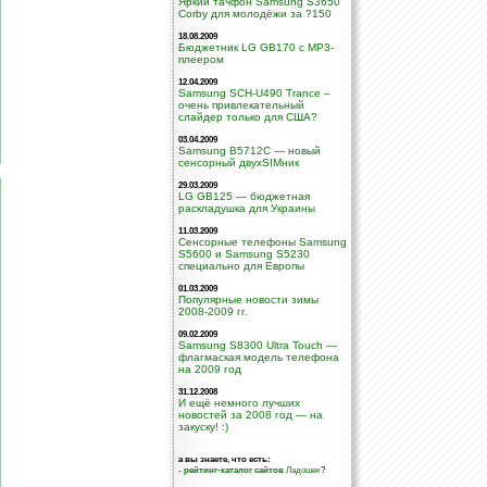
Яркий тачфон Samsung S3650
Corby для молодёжи за ?150
18.08.2009
Бюджетник LG GB170 с МР3-
плеером
12.04.2009
Samsung SCH-U490 Trance –
очень привлекательный
слайдер только для США?
03.04.2009
Samsung B5712C — новый
сенсорный двухSIMник
29.03.2009
LG GB125 — бюджетная
раскладушка для Украины
11.03.2009
Сенсорные телефоны Samsung
S5600 и Samsung S5230
специально для Европы
01.03.2009
Популярные новости зимы
2008-2009 гг.
09.02.2009
Samsung S8300 Ultra Touch —
флагмаская модель телефона
на 2009 год
31.12.2008
И ещё немного лучших
новостей за 2008 год — на
закуску! :)
а вы знаете, что есть:
-
рейтинг-каталог сайтов
Ладошек
?