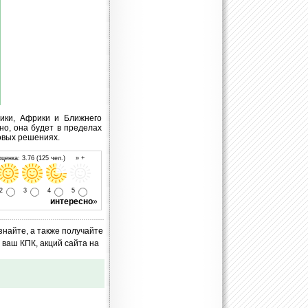
ики, Африки и Ближнего
но, она будет в пределах
товых решениях.
ценка: 3.76 (125 чел.) » +
2
3
4
5
интересно
»
знайте, а также получайте
ваш КПК, акций сайта на