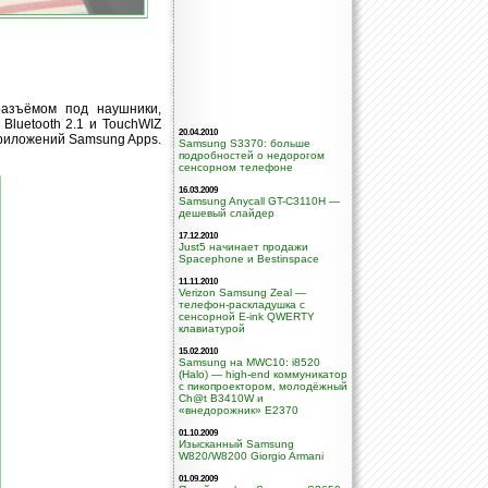
разъёмом под наушники,
 Bluetooth 2.1 и TouchWIZ
20.04.2010
 приложений Samsung Apps.
Samsung S3370: больше
подробностей о недорогом
сенсорном телефоне
16.03.2009
Samsung Anycall GT-C3110H —
дешевый слайдер
17.12.2010
Just5 начинает продажи
Spacephone и Bestinspace
11.11.2010
Verizon Samsung Zeal —
телефон-раскладушка с
сенсорной E-ink QWERTY
клавиатурой
15.02.2010
Samsung на MWC10: i8520
(Halo) — high-end коммуникатор
с пикопроектором, молодёжный
Ch@t B3410W и
«внедорожник» E2370
01.10.2009
Изысканный Samsung
W820/W8200 Giorgio Armani
01.09.2009