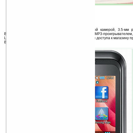
Samsung Champ оснащён 1.3-мегапиксельной камерой, 3.5-мм 
Bluetooth 2.1, слотом под microSD-карты (до 8 ГБ), MP3-проигрывателем,
Lite с поддержкой виджетов. Присутствует клиент для доступа к магазину
Время работы в режиме разговора — 12 часов.