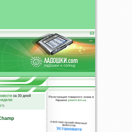
овости
за 30 дней
Регистрация товарного знака в
 неделю
Украине
patent.km.ua
.
SS?
)
Champ
и всё-таки лучший облачный
файл-стор:
Установите
DropBox уже
сегодня!
ПОЖАЛУЙСТА,