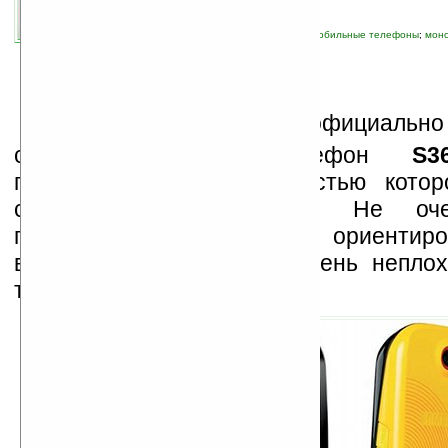
связанные темы:
Samsung
;
камерофон
;
мобильные телефоны
;
мон
телефон
S
amsung Electronics
официально 
свой мобильный телефон
S3
примечательной особенностью котор
сменные яркие панели. Не оче
привлекательный тачфон ориентиро
всего, на молодежь, он очень непло
технической стороны: