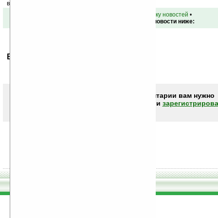
ваш почтовый ящик.
•
вернуться к списку новостей
•
Обсуждение этой новости ниже:
Ваше мнение будет первым.
Чтобы писать комментарии вам нужно
авторизоваться (войти)
или
зарегистрирова