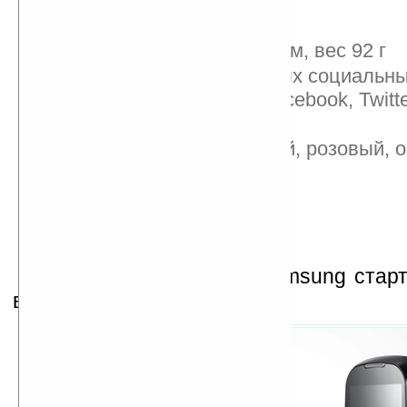
Электронный словарь
Размеры: 103х57х13 мм, вес 92 г
Поддержка популярных социальных
ресурсов (включая Facebook, Twitt
Picasa и YouTube)
Цвета корпуса: желтый, розовый, 
белый
Продажи новинки от Samsung старт
всего через 2 недели.