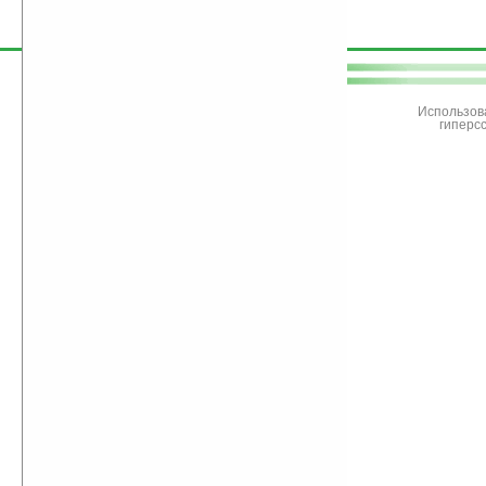
поддержите
Ладошки
Использов
гиперс