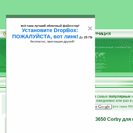
всё-таки лучший облачный файл-стор!
×
Установите DropBox:
ПОЖАЛУЙСТА, вот линк!
До
25 ГБ
бесплатно, приглашая друзей!
Установите
всё-таки лучший облачный файл-стор!
DropBox: ПОЖАЛУЙСТА, вот линк!
До
25
бесплатно, приглашая друзей!
ГБ
к началу раздела новостей
•
лучшие
новости
и
самые
популярные
н
простые
анонсы новостей
на email ежедневно или раз в
наш
на Google:
(
что такое R
Яркий тачфон Samsung S3650 Corby для 
01.09.2009 17:42
просмотров: сегодня 2, всего 5828
автор новости:
Роман Алексеев