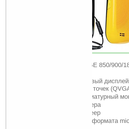
Сети: GSM/GPRS/EDGE 850/900/18
Интерфейс TouchWiz
Сенсорный 2,8-дюймовый дисплей
разрешением 240х320 точек (QVG
Формфактор: бесклавиатурный мо
2-мегапиксельная камера
FM-приемник, MP3-плеер
Слот для карт памяти формата mic
Bluetooth 2.1 c A2DP