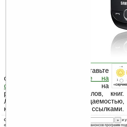
- « о
Оцените новость и оставьте
свой комментарий
ниже на
1
странице
,
подпишитесь
на
«
скучно
рассылку новостей, файлов, книг.
Ладошки своей посещаемостью,
коммерческой информации, ссылками.
Скоро
конкурс
с призами! Подпишитесь:
и у
ежедневный или еженедельный дайджест новостей, анонсов программ под 