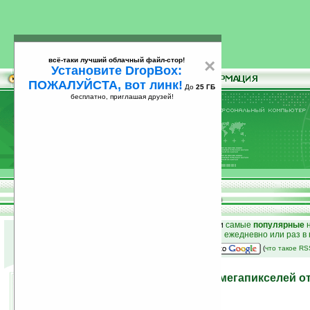
всё-таки лучший облачный файл-стор!
×
Установите DropBox:
ПОЖАЛУЙСТА, вот линк!
До
25 ГБ
бесплатно, приглашая друзей!
Установите
всё-таки лучший облачный файл-стор!
DropBox: ПОЖАЛУЙСТА, вот линк!
До
25
бесплатно, приглашая друзей!
ГБ
к началу раздела новостей
•
лучшие
новости
и
самые
популярные
н
простые
анонсы новостей
на email ежедневно или раз в
наш
на Google:
(
что такое R
Новый камерофон на 12 мегапикселей о
30.09.2009 12:46
просмотров: сегодня 1, всего 6839
автор новости:
Владимир Литовченко