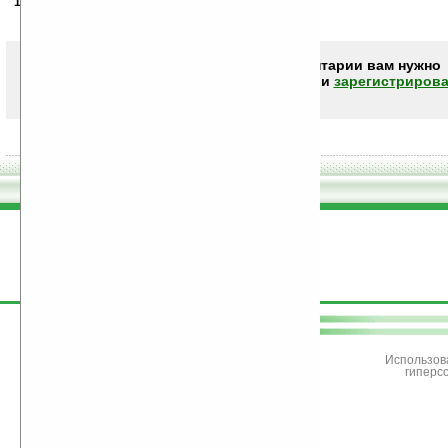
11.10.2009
- Meeshka
16:39
Без GPS. Без Wi-Fi. Новое чудо устройство.
Чтобы писать комментарии вам нужно
авторизоваться (войти)
или
зарегистрирова
поддержите
Ладошки
Использов
гиперс