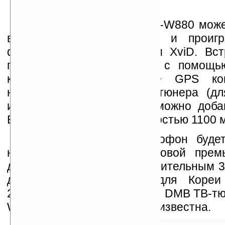
Как медиателефон, SCH-W880 може
видео с качеством 720p и проигр
форматов DivX, H.264 или XviD. Вс
памяти можно расширить с помощь
карт памяти. Отсутствие GPS ком
наличием 3G и DMB ТВ-тюнера (для
известных характеристик можно доба
Bluetooth 2.0 и батарею емкостью 1100 
В Корее новый камерофон будет
начале октября. Для мировой прем
должен обзавестись дополнительным 3
дополнение к родному для Кореи
2100МГц), а также заменить DMB ТВ-т
Wi-Fi. Цена новинки пока неизвестна.