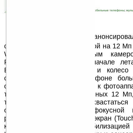
связанные темы:
Samsung
;
камерофон
;
мобильные телефоны
;
мул
фото
В
чера
Samsung Mobile
анонсировал
свой телефон с фотокамерой на 12 Мп
W880). Напомним, первым камер
Pixon12, выпущенный в начале лета
Выдвигающийся объектив и колесо
съемки в данном камерофоне боль
отнести данное устройство к фотоапп
телефонам. Кроме заявленных 12 Мп
тачфона еще может похвастаться 
оптическим зумом, автофокусной 
резкость через сенсорный экран (Touch
ксеноновой вспышкой, стабилизацией 