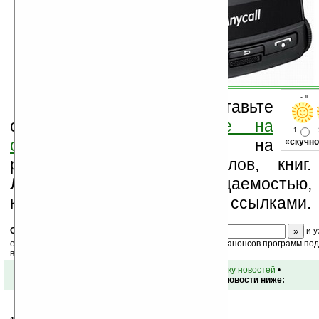
- « о
Оцените новость и оставьте
свой комментарий
ниже на
1
странице
,
подпишитесь
на
«
скучно
рассылку новостей, файлов, книг.
Ладошки своей посещаемостью,
коммерческой информации, ссылками.
Скоро
конкурс
с призами! Подпишитесь:
и у
ежедневный или еженедельный дайджест новостей, анонсов программ под 
ваш почтовый ящик.
•
вернуться к списку новостей
•
Обсуждение этой новости ниже: