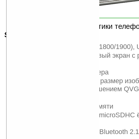
Технические характеристики телеф
Samsung i7410
:
Стандарты: GSM (900/1800/1900),
Сенсорный 3.2-дюймовый экран с
240×400
5-мегапиксельная камера
Встроенный проектор, размер изоб
до 50 дюймов с разрешением QVG
FM-радио
150 MБ встроенной памяти
Слот для карт памяти microSDHC 
16 ГБ
Интерфейсы USB 2.0, Bluetooth 2.1