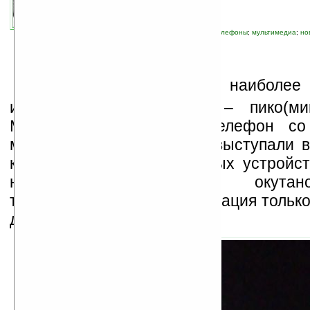
связанные темы:
Samsung
;
мобильные телефоны
;
мультимедиа
;
но
Д
о недавних пор две наиболее
инновации от
Samsung
– пико(микр
MBP200 и мобильный телефон со
микропроектором i7410 – выступали в
концептов, нежели реальных устройст
ними связано, было окутан
таинственности – демонстрация только
дата выхода и др.