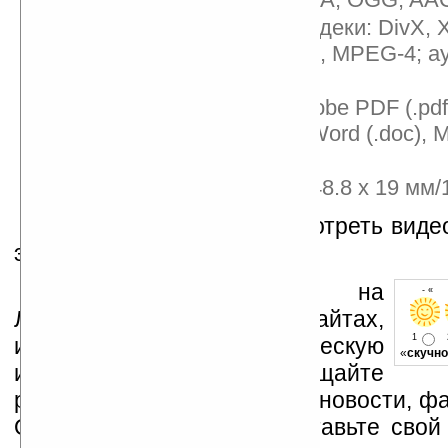
Видеоплеер: Видео-кодеки: DivX, 
Simple Profile, MPEG-2, MPEG-4; а
MP3, AAC, WMA
Просмотр файлов: Adobe PDF (.pdf
PowerPoint (.ppt), MS Word (.doc), M
Text (.txt)
Размеры/вес: 107.3 x 48.8 x 19 мм/
Здесь
вы сможете посмотреть виде
этого проектора.
Устанавливайте линк на
- « о
Ладошки на своих сайтах,
1
изучайте коммерческую
«
скучно
информацию, посещайте
разделы сайта (форум, чат, новости, фа
Оцените эту новость и оставьте свой