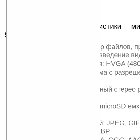
Технические характеристики ми
Samsung MBP200
:
Возможности: просмотр файлов, п
изображений, воспроизведение вид
Панель проецирования: HVGA (480
Дисплей: LCD 2.2 дюйма с разреш
QVGA(320*240)
Аудиовыход: стандартный стерео 
наушников 3.5 мм
Слот для карт памяти microSD емк
ГБ
Просмотр изображений: JPEG, GIF
анимированные GIF, MBP
Аудиоплеер: MP3, WMA, OGG, AA