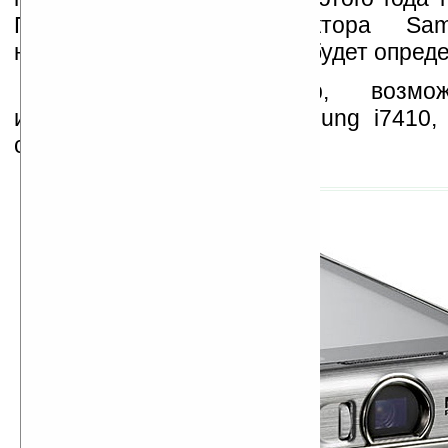
Продажи телефона-проектора Sa
начнутся этим летом, цена будет опред
Встроенный проектор, возмо
интересный элемент Samsung i7410,
себе телефон неплох.