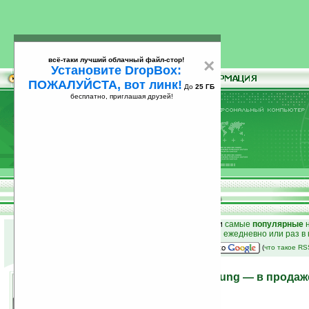
всё-таки лучший облачный файл-стор!
×
Установите DropBox:
ПОЖАЛУЙСТА, вот линк!
До
25 ГБ
бесплатно, приглашая друзей!
Установите
всё-таки лучший облачный файл-стор!
DropBox: ПОЖАЛУЙСТА, вот линк!
До
25
бесплатно, приглашая друзей!
ГБ
к началу раздела новостей
•
лучшие
новости
и
самые
популярные
н
простые
анонсы новостей
на email ежедневно или раз в
наш
на Google:
(
что такое R
Пико-проекторы от Samsung — в продаже
13.03.2009 12:25
просмотров: сегодня 1, всего 6488
автор новости:
Айстра