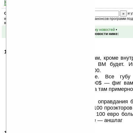
ниже на странице
.
Скоро
конкурс
с призами! Подпишитесь:
и у
ежедневный или еженедельный дайджест новостей, анонсов программ под 
ваш почтовый ящик.
•
вернуться к списку новостей
•
Обсуждение этой новости ниже:
13.03.2009
- Mizantrop
15:22
Samsung i7410 по всем параметрам, кроме вну
Омниа. И скорее всего тож на ВМ будет. И
специфическое разрешение 240х400.
Ну а цены, конечно, ломовые. Все губу 
пикапроэкторы будут стоить по 300$ — фиг ва
это дороже чем нокия 5800. Та куда там примерно
Нокиа Н97.
Скорее всего это спикуляция для оправдания 
цены на телефон. Выпустят штук 100 проэкторов
запустят тел. Мол стоит всего на 100 евро бол
проэктор и телефон мошный. И все — аншлаг
17.03.2009
- pestsov
18:31