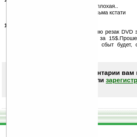
Может и спЕкуляция,но идея то неплохая..
телефоны с проекторами будут весьма кстати
19.03.2009
- ewkur
19:54
Новинка, потому и дорого. Я помню резак DVD 
продавался. И болванки к нему за 15$.Проше
встало на место. Вещь рульная, сбыт будет,
производство и падение цен.
Чтобы писать комментарии вам
авторизоваться (войти)
или
зарегист