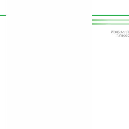
поддержите
Ладошки
Использов
гиперс