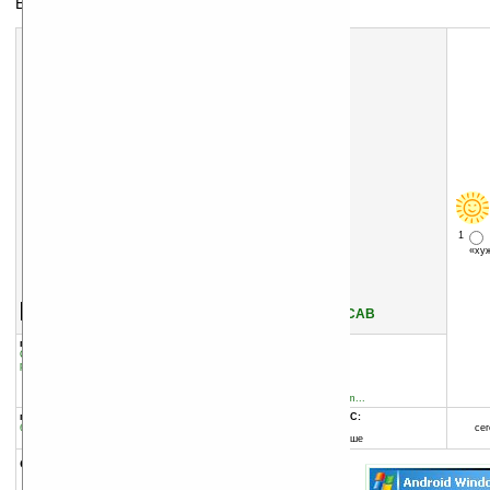
Выбор ОС при загрузке HD2
1
«х
Скачать программу:
размер:
125 Кб
скачать
Android_Windows_Boot.CAB
группы программы:
добавлена:
07.12.2010
Системные утилиты
:
Cистемные
обновлена:
07.12.2010
расширения
автор программы:
Philippe Benaim
forum.xda-developers.com...
программа:
совместима с Pocket PC:
бесплатная
ARM процессор
сег
Windows Mobile 6.0 и выше
описание: