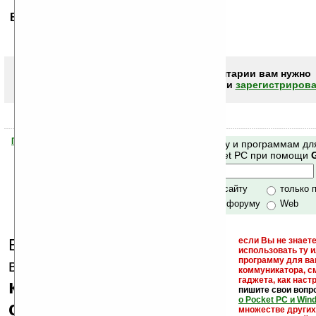
Ваше мнение будет первым.
Чтобы писать комментарии вам нужно
авторизоваться (войти)
или
зарегистрирова
Помогите Ладошкам стать лучше
Поиск по сайту и программам дл
своей поддержкой.
Mobile и Pocket PC при помощи
Хочешь футболку?
только по сайту
только 
по сайту и форуму
Web
Еще раз обращаем
если Вы не знаете
использовать ту 
кейгены,
программу для ва
внимание, что
коммуникатора, с
гаджета, как настр
кряки - лекарства,
пишите свои вопр
о Pocket PC и Win
серийные номера,
множестве други