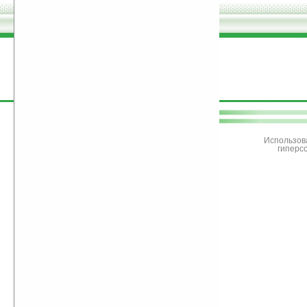
поддержите
Ладошки
Использов
гиперс