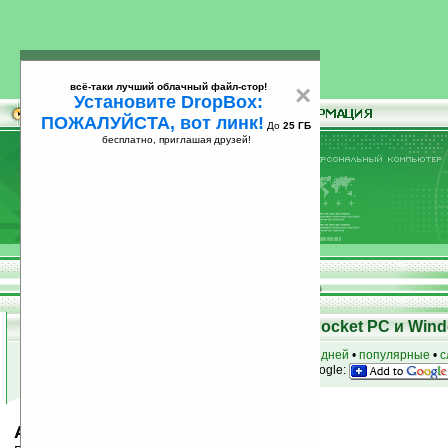
всё-таки лучший облачный файл-стор!
×
Установите DropBox:
ПОЖАЛУЙСТА, вот линк!
До
25 ГБ
бесплатно, приглашая друзей!
Установите
всё-таки лучший облачный файл-стор!
DropBox: ПОЖАЛУЙСТА, вот линк!
До
25
бесплатно, приглашая друзей!
ГБ
Скачать программы для КПК Pocket PC и Wind
к началу раздела
•
за сегодня
•
за 3 дня
•
за 7 дней
•
популярные
•
с
анонсы программ на email
• наш
на Google:
Android Windows Boot