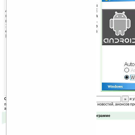
Если у вас есть файлы
/Android/CLRCAD.exe, /Android/HARET.EXE
и прописаны пути, то программа
предоставит вам при загрузке выбор ОС.
Значение таймера аможно поменять в
файле /Program Files/Android Windows
Boot/Delay.txt.
Скоро
конкурс
с призами! Подпишитесь:
и у
получайте ежедневный или еженедельный дайджест новостей, анонсов пр
акций сайта на ваш почтовый ящик.
Отзывы о программе