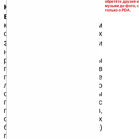
обретёте друзей и
ключи и ссылки на
музыки до фото, с
только о PDA.
варезные сайты
к публикации на нашем
сайте в комментариях
запрещены
, как и
несанкционированная
реклама (спам). Мы
поддерживаем авторов
программ и развитие
легального программного
обеспечения. Также мы
призываем Вас
поддерживать авторов,
особенно создающих
бесплатные (freeware)
программы.