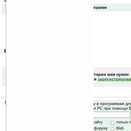
акций сайта на ваш почтовый ящик.
Отзывы о программе
Ваше мнение будет первым.
Чтобы писать комментарии вам нужно
авторизоваться (войти)
или
зарегистрирова
Помогите Ладошкам стать лучше
Поиск по сайту и программам дл
своей поддержкой.
Mobile и Pocket PC при помощи
Хочешь футболку?
только по сайту
только 
по сайту и форуму
Web