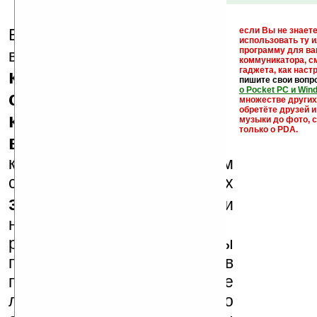
Еще раз обращаем
если Вы не знаете
использовать ту 
кейгены,
программу для ва
внимание, что
коммуникатора, с
гаджета, как настр
кряки - лекарства,
пишите свои вопр
о Pocket PC и Win
серийные номера,
множестве други
обретёте друзей и
ключи и ссылки на
музыки до фото, с
только о PDA.
варезные сайты
к публикации на нашем
сайте в комментариях
запрещены
, как и
несанкционированная
реклама (спам). Мы
поддерживаем авторов
программ и развитие
легального программного