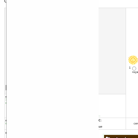
Органайзер. календарь
1
«х
Скачать программу:
размер:
580 Кб
скачать
программу
группы программы:
добавлена:
03.01.2011
Управление информацией
:
Часы и
обновлена:
25.03.2011
календари
автор программы:
originalcompo
newprograms.free.fr/
http://newprograms.free....
программа:
совместима с Pocket PC:
бесплатная
ARM процессор и выше
сег
Windows Mobile 5.0 и выше
описание: