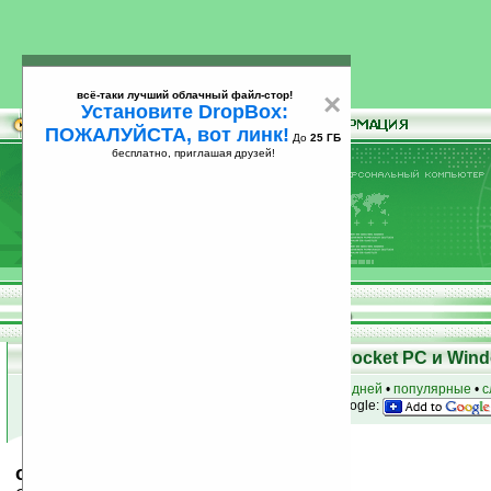
всё-таки лучший облачный файл-стор!
×
Установите DropBox:
ПОЖАЛУЙСТА, вот линк!
До
25 ГБ
бесплатно, приглашая друзей!
Установите
всё-таки лучший облачный файл-стор!
DropBox: ПОЖАЛУЙСТА, вот линк!
До
25
бесплатно, приглашая друзей!
ГБ
Скачать программы для КПК Pocket PC и Wind
к началу раздела
•
за сегодня
•
за 3 дня
•
за 7 дней
•
популярные
•
с
анонсы программ на email
• наш
на Google:
ocAgenda v5.2.2.0