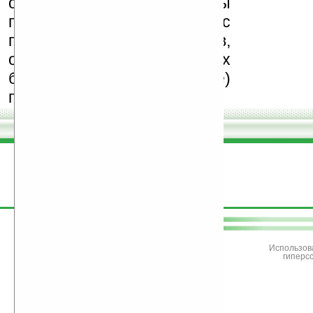
обеспечения. Также мы
призываем Вас
поддерживать авторов,
особенно создающих
бесплатные (freeware)
программы.
поддержите
Ладошки
Использов
гиперс