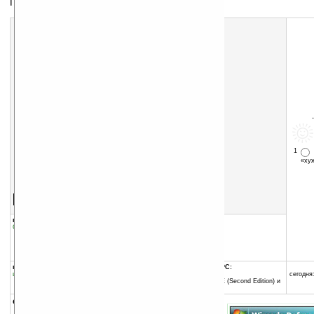
Программа для дефрагментации
1
«х
Скачать программу:
размер:
2568 Кб
скачать
Defragment_Mobile_v1.05_WM2003.CAB
группы программы:
добавлена:
22.01.2011
Системные утилиты
:
Файловые утилиты
обновлена:
22.01.2011
автор программы:
Wizcode
www.wizcode.com/
программа:
совместима с Pocket PC:
шареварная
ARM процессор и выше
сегодня:
Windows Mobile 2003 SE (Second Edition) и
выше
описание: