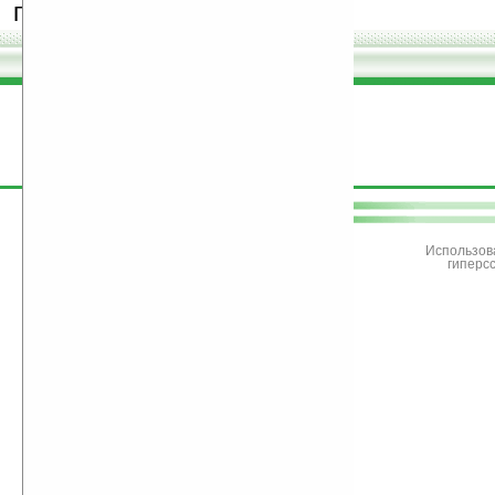
программы.
поддержите
Ладошки
Использов
гиперс