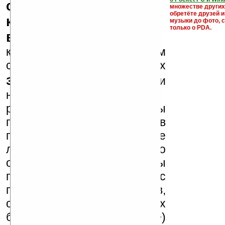
серийные номера,
множестве други
обретёте друзей и
ключи и ссылки на
музыки до фото, с
только о PDA.
варезные сайты
к публикации на нашем
сайте в комментариях
запрещены
, как и
несанкционированная
реклама (спам). Мы
поддерживаем авторов
программ и развитие
легального программного
обеспечения. Также мы
призываем Вас
поддерживать авторов,
особенно создающих
бесплатные (freeware)