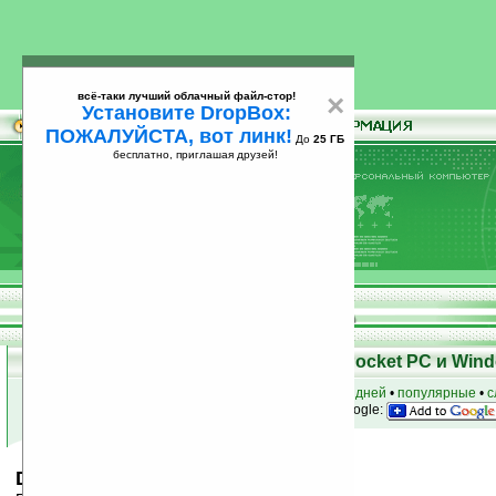
всё-таки лучший облачный файл-стор!
×
Установите DropBox:
ПОЖАЛУЙСТА, вот линк!
До
25 ГБ
бесплатно, приглашая друзей!
Установите
всё-таки лучший облачный файл-стор!
DropBox: ПОЖАЛУЙСТА, вот линк!
До
25
бесплатно, приглашая друзей!
ГБ
Скачать программы для КПК Pocket PC и Wind
к началу раздела
•
за сегодня
•
за 3 дня
•
за 7 дней
•
популярные
•
с
анонсы программ на email
• наш
на Google:
Defragment Mobile v1.05 (WM2003)