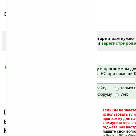
Ваше мнение будет первым.
Чтобы писать комментарии вам нужно
авторизоваться (войти)
или
зарегистрирова
Помогите Ладошкам стать лучше
Поиск по сайту и программам дл
своей поддержкой.
Mobile и Pocket PC при помощи
Хочешь футболку?
только по сайту
только 
по сайту и форуму
Web
Еще раз обращаем
если Вы не знаете
использовать ту 
кейгены,
программу для ва
внимание, что
коммуникатора, с
гаджета, как настр
кряки - лекарства,
пишите свои вопр
о Pocket PC и Win