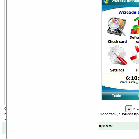
Программа нацелена повысить
производительность вашего устройства путём
дефрагментации файловой системы и
исправления ошибок.
Defragment Mobile (WM5/6)
.
Скоро
конкурс
с призами! Подпишитесь:
и у
получайте ежедневный или еженедельный дайджест новостей, анонсов пр
акций сайта на ваш почтовый ящик.
Отзывы о программе