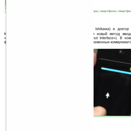
автор новости:
Владимир Литовченко
связанные темы:
интерфейс
;
коммуникаторы
;
смартфоны
;
смартфо
технологии
;
устройства ввода
П
рофессор Масатоши Ишикава (Masatoshi Ishikawa) и доктор 
Komuro) из Токийского университета разработали новый метод ввод
«Визуальный интерфейс ввода» («vision-based Input Interface»). В но
фронтальная камера, которой оснащены многие современные коммуникат