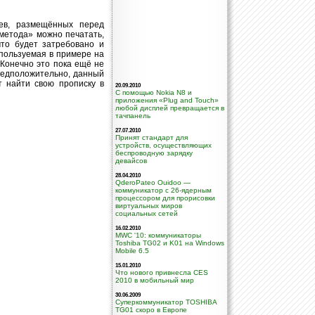
цев, размещённых перед
метода» можно печатать,
что будет затребовано и
пользуемая в примере на
 Конечно это пока ещё не
редположительно, данный
 найти свою прописку в
20.09.2010
С помощью Nokia N8 и
приложения «Plug and Touch»
любой дисплей превращается в
тачпанель
27.07.2010
Принят стандарт для
устройств, осуществляющих
беспроводную зарядку
девайсов
28.04.2010
QderoPateo Ouidoo —
коммуникатор с 26-ядерным
процессором для прорисовки
виртуальных миров
социальных сетей
16.02.2010
MWC '10: коммуникаторы
Toshiba TG02 и K01 на Windows
Mobile 6.5
15.01.2010
Что нового привнесла CES
2010 в мобильный мир
30.06.2009
Суперкоммуникатор TOSHIBA
TG01 скоро в Европе