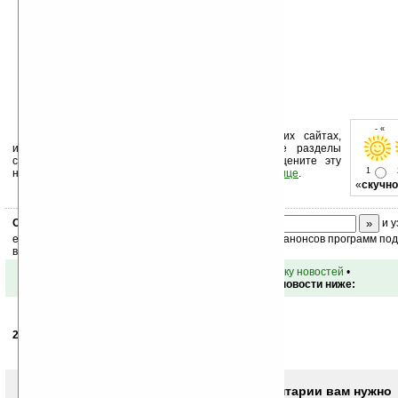
- « о
Устанавливайте линк на Ладошки на своих сайтах,
изучайте коммерческую информацию, посещайте разделы
сайта (форум, чат, новости, файлы, прочие). Оцените эту
1
новость и оставьте свой комментарий
ниже на странице
.
«
скучно
Скоро
конкурс
с призами! Подпишитесь:
и у
ежедневный или еженедельный дайджест новостей, анонсов программ под 
ваш почтовый ящик.
•
вернуться к списку новостей
•
Обсуждение этой новости ниже:
20.02.2010
- loozer7
14:14
Да это будущее! уже не загорами!
Чтобы писать комментарии вам нужно