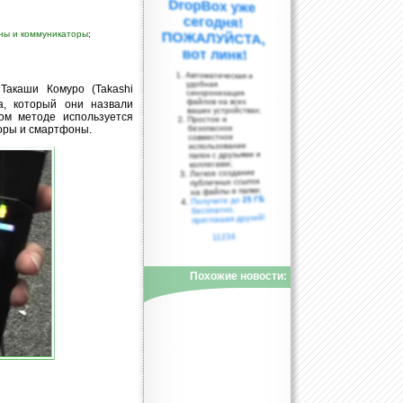
ны и коммуникаторы
;
вот линк!
Автоматическая и
удобная
Такаши Комуро (Takashi
синхронизация
файлов на всех
а, который они назвали
ваших устройствах;
вом методе используется
Простое и
оры и смартфоны.
безопасное
совместное
использование
папок с друзьями и
коллегами;
Легкое создание
публичных ссылок
на файлы и папки;
25 ГБ
Получите до
бесплатно,
приглашая друзей!
11234
Похожие новости: