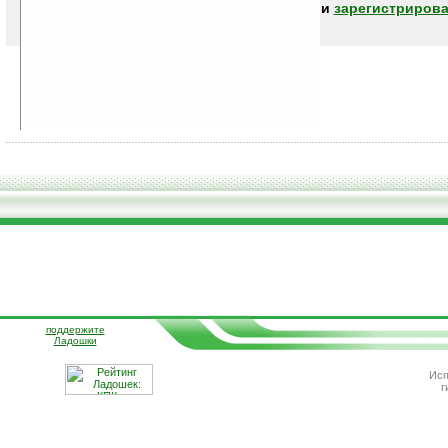
авторизоваться (войти)
или
зарегистрирова
поддержите
Ладошки
Исп
г