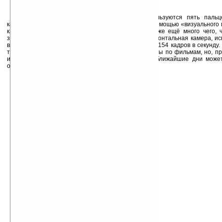
Так вот, собственно для управления используются пять паль
камерой. В зависимости от положения пальцев с помощью «визуального 
кликать, просматривать и зумировать фото, а также ещё много чего, 
запрограммировано для отдельных приложений. Фронтальная камера, ис
видеоролике имеет высокоскоростной сенсор — до 154 кадров в секунду.
тот футуристический интерфейс, с каким мы знакомы по фильмам, но, п
интуитивный пользовательский интерфейс уже в ближайшие дни может
одном из современных устройств.