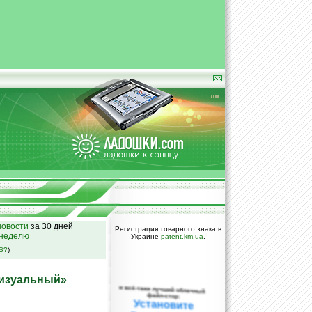
овости
за 30 дней
Регистрация товарного знака в
 неделю
Украине
patent.km.ua
.
SS?
)
визуальный»
и всё-таки лучший облачный
файл-стор:
Установите
DropBox уже
сегодня!
ПОЖАЛУЙСТА,