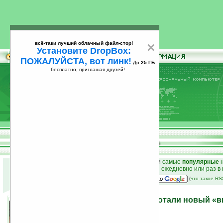
всё-таки лучший облачный файл-стор!
×
Установите DropBox:
ПОЖАЛУЙСТА, вот линк!
До
25 ГБ
бесплатно, приглашая друзей!
Установите
всё-таки лучший облачный файл-стор!
DropBox: ПОЖАЛУЙСТА, вот линк!
До
25
бесплатно, приглашая друзей!
ГБ
к началу раздела новостей
•
лучшие
новости
и
самые
популярные
н
простые
анонсы новостей
на email ежедневно или раз в
наш
на Google:
(
что такое R
Японские учёные разработали новый «
метод ввода
05.01.2010 14:26
просмотров: сегодня 1, всего 4914