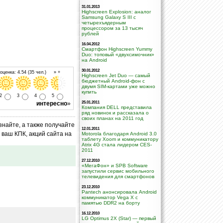
31.01.2013
Highscreen Explosion: аналог
Samsung Galaxy S III с
четырехъядерным
процессором за 13 тысяч
рублей
16.04.2012
Смартфон Highscreen Yummy
Duo: топовый «двухсимочник»
на Android
30.01.2012
ценка: 4.54 (35 чел.) » +
Highscreen Jet Duo — самый
бюджетный Android-фон с
двумя SIM-картами уже можно
купить
2
3
4
5
интересно
»
25.01.2011
Компания DELL представила
ряд новинок и рассказала о
своих планах на 2011 год
знайте, а также получайте
12.01.2011
ваш КПК, акций сайта на
Motorola благодаря Android 3.0
таблету Xoom и коммуникатору
Atrix 4G стала лидером CES-
2011
27.12.2010
«МегаФон» и SPB Software
запустили сервис мобильного
телевидения для смартфонов
23.12.2010
Pantech анонсировала Android
коммуникатор Vega X с
памятью DDR2 на борту
16.12.2010
LG Optimus 2X (Star) — первый