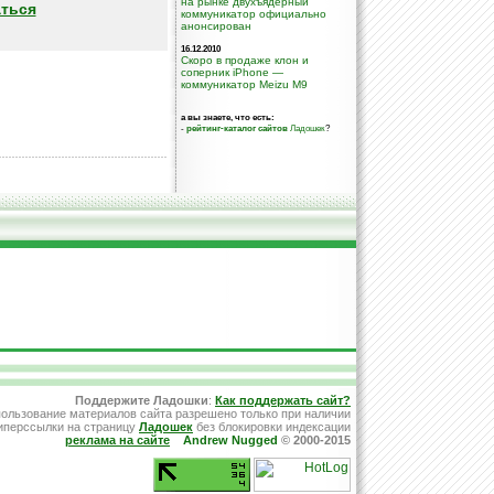
на рынке двухъядерный
ться
коммуникатор официально
анонсирован
16.12.2010
Скоро в продаже клон и
соперник iPhone —
коммуникатор Meizu M9
а вы знаете, что есть:
-
рейтинг-каталог сайтов
Ладошек
?
Поддержите Ладошки
:
Как поддержать сайт?
ользование материалов сайта разрешено только при наличии
иперссылки на страницу
Ладошек
без блокировки индексации
реклама на сайте
Andrew Nugged
© 2000-2015